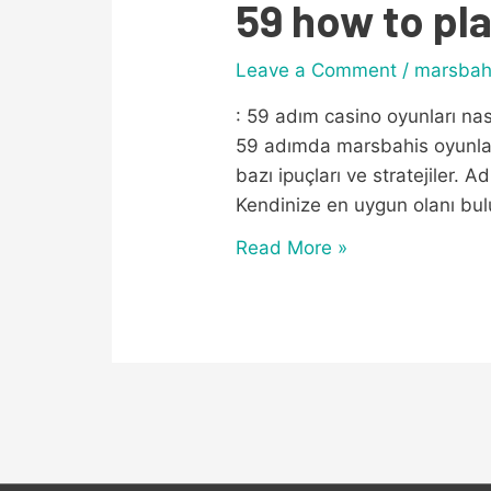
59 how to pl
Leave a Comment
/
marsbahi
: 59 adım casino oyunları nas
59 adımda marsbahis oyunları
bazı ipuçları ve stratejiler. 
Kendinize en uygun olanı bu
59
Read More »
how
to
play
casino
and
win