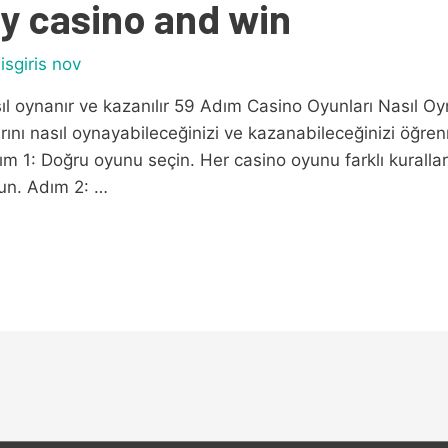
ay casino and win
sgiris nov
ıl oynanır ve kazanılır 59 Adım Casino Oyunları Nasıl O
nı nasıl oynayabileceğinizi ve kazanabileceğinizi öğrenm
Adım 1: Doğru oyunu seçin. Her casino oyunu farklı kurallara
lun. Adım 2: …