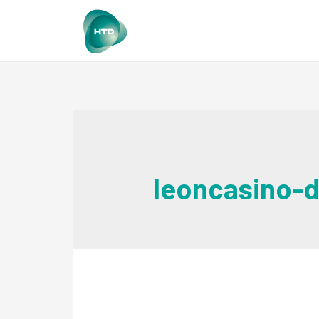
leoncasino-