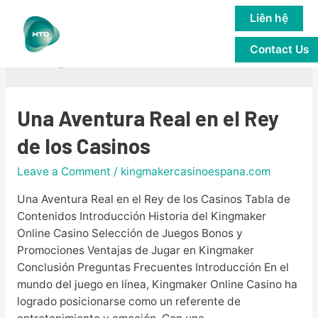
Liên hệ
kingmakercasinoespan
Contact Us
Una Aventura Real en el Rey
de los Casinos
Leave a Comment
/
kingmakercasinoespana.com
Una Aventura Real en el Rey de los Casinos Tabla de
Contenidos Introducción Historia del Kingmaker
Online Casino Selección de Juegos Bonos y
Promociones Ventajas de Jugar en Kingmaker
Conclusión Preguntas Frecuentes Introducción En el
mundo del juego en línea, Kingmaker Online Casino ha
logrado posicionarse como un referente de