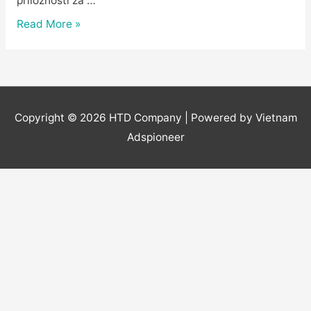
priložnosti za …
Vznemirljiva
Read More »
Pot
do
Zmage
v
Joo
Copyright © 2026
HTD Company
| Powered by Vietnam
Casino
Adspioneer