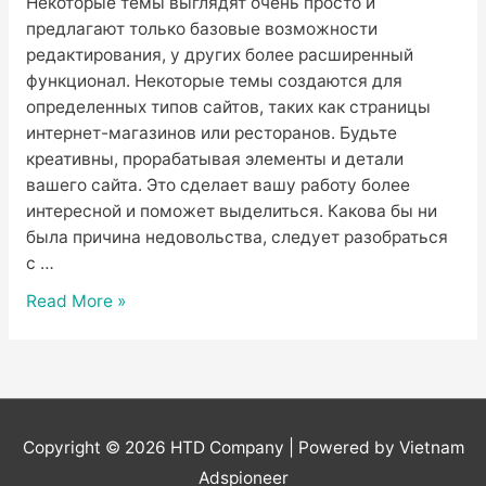
Некоторые темы выглядят очень просто и
предлагают только базовые возможности
редактирования, у других более расширенный
функционал. Некоторые темы создаются для
определенных типов сайтов, таких как страницы
интернет-магазинов или ресторанов. Будьте
креативны, прорабатывая элементы и детали
вашего сайта. Это сделает вашу работу более
интересной и поможет выделиться. Какова бы ни
была причина недовольства, следует разобраться
с …
Каким
Read More »
должен
быть
хороший
сайт:
краткое
Copyright © 2026
HTD Company
| Powered by Vietnam
руководство
Adspioneer
и