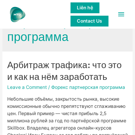
Liên hệ
Main
Форекс партнерская
Contact Us
Men
программа
Арбитраж трафика: что это
и как на нём заработать
Leave a Comment
/
Форекс партнерская программа
Небольшие объёмы, закрытость рынка, высокие
комиссионные обычно препятствуют сглаживанию
цен. Первый пример — чистая прибыль 2,5
миллиона рублей за год по партнёрской программе
Skillbox. Владелец агрегатора онлайн-курсов