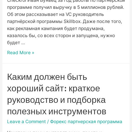
Checkroi Иван Буявец за год работы по партнёрской
программе получил выручку в 5 миллионов рублей.
Об этом рассказывает на VC руководитель
партнёрской программы Skillbox. Даже после того,
как рекламная кампания будет продумана,
казалось бы, со всех сторон и запущена, нужно
будет …
Арбитраж
Read More »
трафика:
что
это
Каким должен быть
и
хороший сайт: краткое
как
на
руководство и подборка
нём
полезных инструментов
заработать
Leave a Comment
/
Форекс партнерская программа