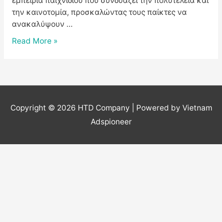
εμπειρία παιχνιδιού που συνδυάζει την πολυτέλεια και
την καινοτομία, προσκαλώντας τους παίκτες να
ανακαλύψουν …
Μαγευτική
Read More »
Εμπειρία
στο
Crownplay
Casino
Copyright © 2026
HTD Company
| Powered by Vietnam
Adspioneer