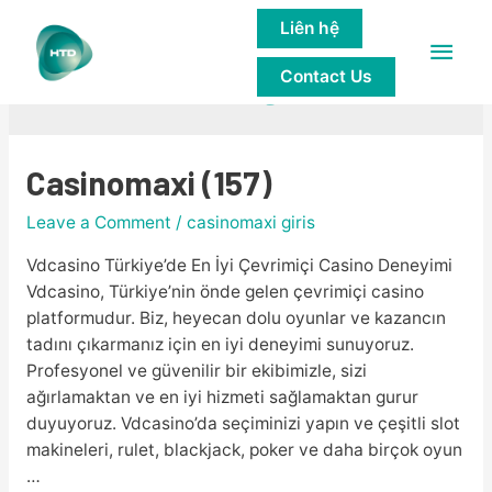
Liên hệ
Main
casinomaxi giris
Contact Us
Men
Casinomaxi (157)
Leave a Comment
/
casinomaxi giris
Vdcasino Türkiye’de En İyi Çevrimiçi Casino Deneyimi
Vdcasino, Türkiye’nin önde gelen çevrimiçi casino
platformudur. Biz, heyecan dolu oyunlar ve kazancın
tadını çıkarmanız için en iyi deneyimi sunuyoruz.
Profesyonel ve güvenilir bir ekibimizle, sizi
ağırlamaktan ve en iyi hizmeti sağlamaktan gurur
duyuyoruz. Vdcasino’da seçiminizi yapın ve çeşitli slot
makineleri, rulet, blackjack, poker ve daha birçok oyun
…