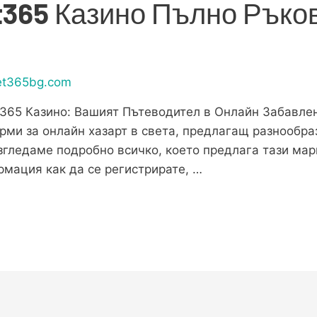
t365 Казино Пълно Ръко
et365bg.com
t365 Казино: Вашият Пътеводител в Онлайн Забавлен
рми за онлайн хазарт в света, предлагащ разнообраз
згледаме подробно всичко, което предлага тази марк
мация как да се регистрирате, …