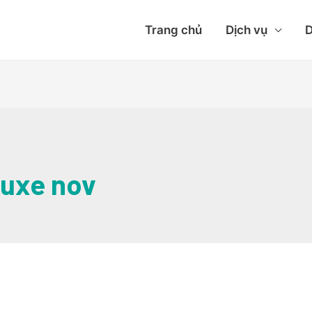
Trang chủ
Dịch vụ
D
luxe nov