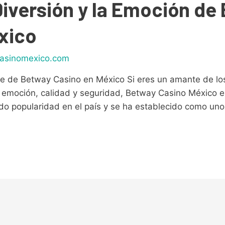
Diversión y la Emoción de
xico
asinomexico.com
ble de Betway Casino en México Si eres un amante de lo
emoción, calidad y seguridad, Betway Casino México es 
do popularidad en el país y se ha establecido como uno