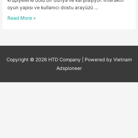
krupiyelerle dolu bir dünya ile karşılaşıyor. İnteraktif
oyun yapısı ve kullanıcı dostu arayüzü …
Gökyüzünden
Read More »
Gelen
Şans
Betonred
Casino
Deneyimi
Copyright © 2026
HTD Company
| Powered by Vietnam
Adspioneer