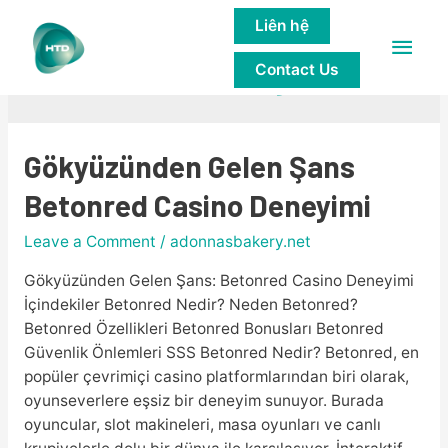
Liên hệ
Main
adonnasbakery.net
Contact Us
Men
Gökyüzünden Gelen Şans
Betonred Casino Deneyimi
Leave a Comment
/
adonnasbakery.net
Gökyüzünden Gelen Şans: Betonred Casino Deneyimi
İçindekiler Betonred Nedir? Neden Betonred?
Betonred Özellikleri Betonred Bonusları Betonred
Güvenlik Önlemleri SSS Betonred Nedir? Betonred, en
popüler çevrimiçi casino platformlarından biri olarak,
oyunseverlere eşsiz bir deneyim sunuyor. Burada
oyuncular, slot makineleri, masa oyunları ve canlı