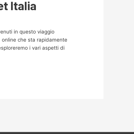
 Italia
nuti in questo viaggio
e online che sta rapidamente
sploreremo i vari aspetti di