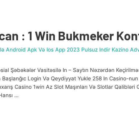
can : 1 Win Bukmeker Kon
lə Android Apk Və Ios App 2023 Pulsuz Indir Kazino Adve
al Şəbəkələr Vasitəsilə In – Saytın Nəzərdən Keçirilməsi
an Başlanğıc Login Və Qeydiyyat Yukle 258 In Casino-nun
ıxarış Casino 1win Az Slot Maşınları Və Slotlar Qalibləri 
 Hansı …