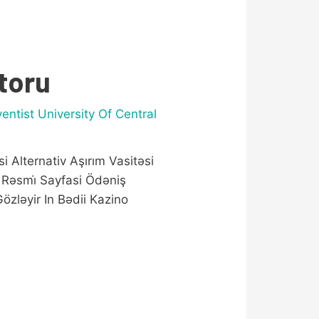
toru
ntist University Of Central
 Alternativ Aşırım Vasitəsi
 Rəsmi̇ Sayfasi Ödəniş
Gözləyir In Bədii Kazino