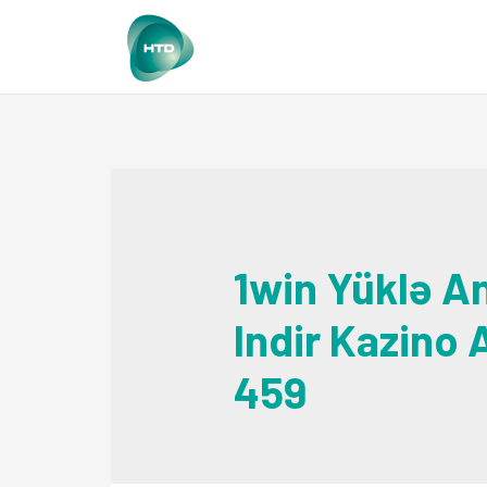
1win Yüklə A
Indir Kazino 
459