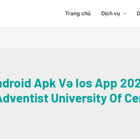
Trang chủ
Dịch vụ
D
ndroid Apk Və Ios App 20
Adventist University Of Ce