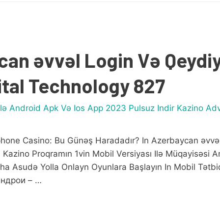
can əvvəl Login Və Qeydiy
ital Technology 827
lə Android Apk Və Ios App 2023 Pulsuz Indir Kazino Adve
hone Casino: Bu Günəş Haradadır? In Azerbaycan əvvəl
 Kazino Proqramın 1vin Mobil Versiyası Ilə Müqayisəsi A
ha Asudə Yolla Onlayn Oyunlara Başlayın In Mobil Tətbiq
Андрои – …