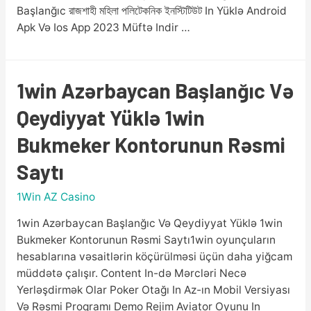
Başlanğıc রাজশাহী মহিলা পলিটেকনিক ইনস্টিটিউট In Yüklə Android
Apk Və Ios App 2023 Müftə Indir …
1win
Azerbaycan
Başlanğıc
1win Azərbaycan Başlanğıc Və
Login
Qeydiyyat Yüklə 1win
Və
Qeydiyyat
Bukmeker Kontorunun Rəsmi
Yukle
Saytı
Kalvin
E
1Win AZ Casino
Bazar
Read
1win Azərbaycan Başlanğıc Və Qeydiyyat Yüklə 1win
More
Bukmeker Kontorunun Rəsmi Saytı1win oyunçuların
»
hesablarına vəsaitlərin köçürülməsi üçün daha yiğcam
müddətə çalışır. Content In-də Mərcləri Necə
Yerləşdirmək Olar Poker Otağı In Az-ın Mobil Versiyası
Və Rəsmi Proqramı Demo Rejim Aviator Oyunu In