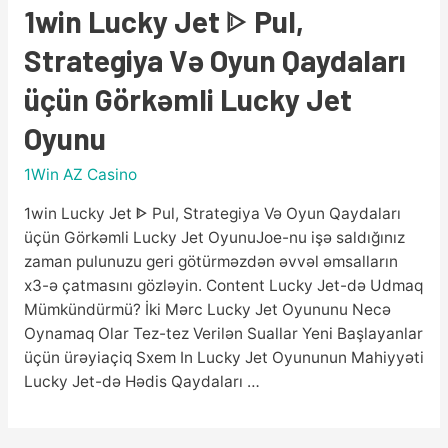
Android
1win Lucky Jet ᐈ Pul,
üçün
Strategiya Və Oyun Qaydaları
Apk
&
üçün Görkəmli Lucky Jet
Indir
Oyunu
Ios
ötrü
1Win AZ Casino
Read
More
1win Lucky Jet ᐈ Pul, Strategiya Və Oyun Qaydaları
»
üçün Görkəmli Lucky Jet OyunuJoe-nu işə saldığınız
zaman pulunuzu geri götürməzdən əvvəl əmsalların
x3-ə çatmasını gözləyin. Content Lucky Jet-də Udmaq
Mümkündürmü? İki Mərc Lucky Jet Oyununu Necə
Oynamaq Olar Tez-tez Verilən Suallar Yeni Başlayanlar
üçün ürəyiaçiq Sxem In Lucky Jet Oyununun Mahiyyəti
Lucky Jet-də Hədis Qaydaları …
1win
Lucky