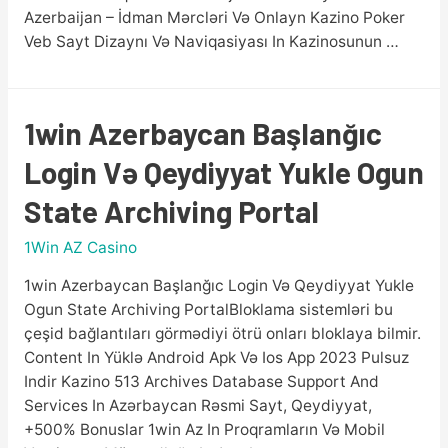
Azerbaijan – İdman Mərcləri Və Onlayn Kazino Poker
Veb Sayt Dizaynı Və Naviqasiyası In Kazinosunun …
1win
Azərbaycan
Başlanğıc
1win Azerbaycan Başlanğıc
Və
Login Və Qeydiyyat Yukle Ogun
Qeydiyyat
Yüklə
State Archiving Portal
1win
Bukmeker
1Win AZ Casino
Kontorunun
1win Azerbaycan Başlanğıc Login Və Qeydiyyat Yukle
Rəsmi
Ogun State Archiving PortalBloklama sistemləri bu
Saytı
çeşid bağlantıları görmədiyi ötrü onları bloklaya bilmir.
Read
Content In Yüklə Android Apk Və Ios App 2023 Pulsuz
More
Indir Kazino 513 Archives Database Support And
»
Services In Azərbaycan Rəsmi Sayt, Qeydiyyat,
+500% Bonuslar 1win Az In Proqramların Və Mobil