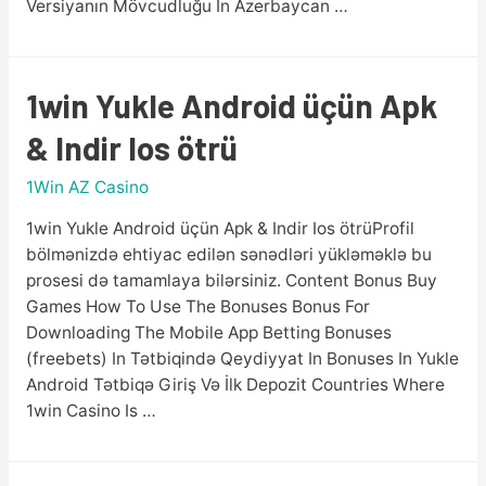
Versiyanın Mövcudluğu In Azerbaycan …
1win
Azerbaycan
Başlanğıc
1win Yukle Android üçün Apk
Login
& Indir Ios ötrü
Və
Qeydiyyat
1Win AZ Casino
Yukle
Ogun
1win Yukle Android üçün Apk & Indir Ios ötrüProfil
State
bölmənizdə ehtiyac edilən sənədləri yükləməklə bu
Archiving
prosesi də tamamlaya bilərsiniz. Content Bonus Buy
Portal
Games How To Use The Bonuses Bonus For
Read
Downloading The Mobile App Betting Bonuses
More
(freebets) In Tətbiqində Qeydiyyat In Bonuses In Yukle
»
Android Tətbiqə Giriş Və İlk Depozit Countries Where
1win Casino Is …
1win
Yukle