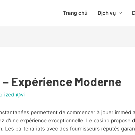
Trang chủ
Dịch vụ
D
 – Expérience Moderne
orized @vi
nstantanées permettent de commencer à jouer immédia
tez d’une expérience exceptionnelle. Le casino propose 
n. Les partenariats avec des fournisseurs réputés garant