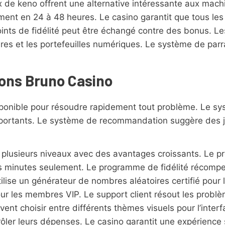
ux de keno offrent une alternative intéressante aux mach
ment en 24 à 48 heures. Le casino garantit que tous les
nts de fidélité peut être échangé contre des bonus. Le
ires et les portefeuilles numériques. Le système de par
ons Bruno Casino
ponible pour résoudre rapidement tout problème. Le sys
importants. Le système de recommandation suggère des 
lusieurs niveaux avec des avantages croissants. Le pro
s minutes seulement. Le programme de fidélité récompen
ilise un générateur de nombres aléatoires certifié pour 
ur les membres VIP. Le support client résout les probl
uvent choisir entre différents thèmes visuels pour l’inte
rôler leurs dépenses. Le casino garantit une expérience s