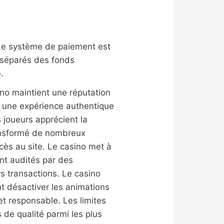
. Le système de paiement est
 séparés des fonds
.
no maintient une réputation
t une expérience authentique
 joueurs apprécient la
ransformé de nombreux
ccès au site. Le casino met à
ent audités par des
s transactions. Le casino
nt désactiver les animations
et responsable. Les limites
 de qualité parmi les plus