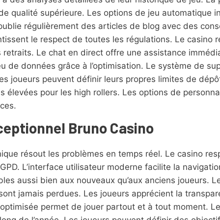
de qualité supérieure. Les options de jeu automatique 
publie régulièrement des articles de blog avec des conse
issent le respect de toutes les régulations. Le casino r
 retraits. Le chat en direct offre une assistance immédi
de données grâce à l’optimisation. Le système de suppo
es joueurs peuvent définir leurs propres limites de dépô
s élevées pour les high rollers. Les options de personn
nces.
ceptionnel Bruno Casino
ique résout les problèmes en temps réel. Le casino res
D. L’interface utilisateur moderne facilite la navigatio
bles aussi bien aux nouveaux qu’aux anciens joueurs. 
sont jamais perdues. Les joueurs apprécient la transpare
 optimisée permet de jouer partout et à tout moment. L