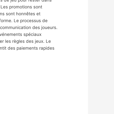
fs de jeu pour rester dans
e. Les promotions sont
ons sont honnêtes et
teforme. Le processus de
e communication des joueurs.
 événements spéciaux
er les règles des jeux. Le
antit des paiements rapides