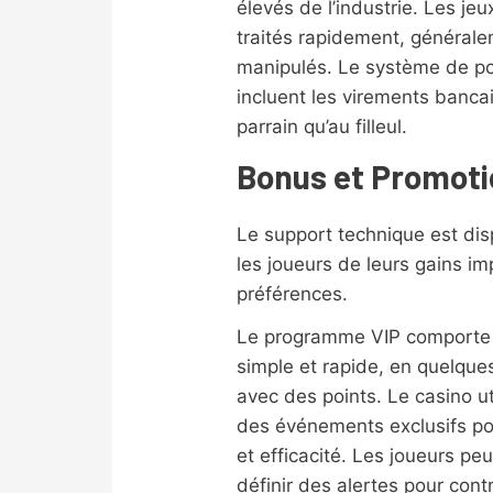
élevés de l’industrie. Les je
traités rapidement, générale
manipulés. Le système de poi
incluent les virements banca
parrain qu’au filleul.
Bonus et Promoti
Le support technique est dis
les joueurs de leurs gains 
préférences.
Le programme VIP comporte p
simple et rapide, en quelque
avec des points. Le casino ut
des événements exclusifs po
et efficacité. Les joueurs pe
définir des alertes pour cont