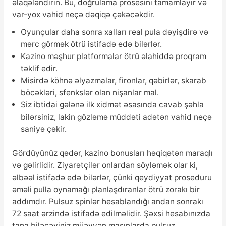
əlaqələndirin. Bu, doğrulama prosesini tamamlayır və
var-yox vahid neçə dəqiqə çəkəcəkdir.
Oyunçular daha sonra xalları real pula dəyişdirə və
mərc görmək ötrü istifadə edə bilərlər.
Kazino məşhur platformalar ötrü əlahiddə proqram
təklif edir.
Misirdə köhnə əlyazmalar, fironlar, qəbirlər, skarab
böcəkləri, sfenkslər olan nişanlar mal.
Siz ibtidai gələnə ilk xidmət əsasında cavab şəhla
bilərsiniz, lakin gözləmə müddəti adətən vahid neçə
saniyə çəkir.
Gördüyünüz qədər, kazino bonusları həqiqətən maraqlı
və gəlirlidir. Ziyarətçilər onlardan söyləmək olar ki,
əlbəəl istifadə edə bilərlər, çünki qeydiyyat proseduru
əməli pulla oynamağı planlaşdıranlar ötrü zorakı bir
addımdır. Pulsuz spinlər hesablandığı andan sonrakı
72 saat ərzində istifadə edilməlidir. Şəxsi hesabınızda
tapa biləcəyiniz müəyyən maşınlarda pulsuz