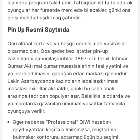
əlahiddə proqram təklif edir. Tətbiqdən istifadə edərək
oyunçular hər fürsətdə mərc edə biləcəklər, çünki ona
girişi məhdudlaşdırmaq çətindir.
Pin Up Rəsmi Saytında
Onu əlbəəl karta və ya başqa ödəniş aləti vasitəsilə
çıxarmaq olar. Qoa qədər bəzi ştatlar pin-up
kazinolarını qanuniləşdiriblər. 1867-ci il tarixli İctimai
Qumar Aktı mal qumar müəssisələrinin fəaliyyətini və
ya idarə edilməsini qadağan edən mərkəzi qanundur.
Lakin Azərbaycanda kazinoların leqallaşdırılması
məsələsi axir illər aktualdır, çünki bu sahə əhali
arasında tədricən populyarlaşır. Beləliklə, slotlarda və
ya mərclərdə qazanılan ümumən vəsaitlər tamamilə
oyunçuya verilir.
Əgər nədənsə “Professional” QIWI hesabını
qeydiyyatdan keçirə bilmirsinizsə, müştərinin
bukmeker kontorunu axtarmaq üçün bu seçimi