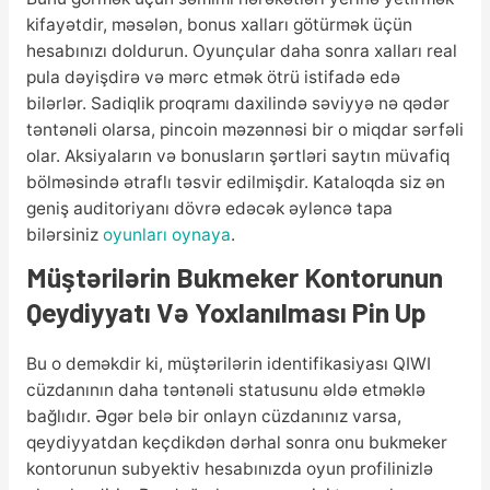
kifayətdir, məsələn, bonus xalları götürmək üçün
hesabınızı doldurun. Oyunçular daha sonra xalları real
pula dəyişdirə və mərc etmək ötrü istifadə edə
bilərlər. Sadiqlik proqramı daxilində səviyyə nə qədər
təntənəli olarsa, pincoin məzənnəsi bir o miqdar sərfəli
olar. Aksiyaların və bonusların şərtləri saytın müvafiq
bölməsində ətraflı təsvir edilmişdir. Kataloqda siz ən
geniş auditoriyanı dövrə edəcək əyləncə tapa
bilərsiniz
oyunları oynaya
.
Müştərilərin Bukmeker Kontorunun
Qeydiyyatı Və Yoxlanılması Pin Up
Bu o deməkdir ki, müştərilərin identifikasiyası QIWI
cüzdanının daha təntənəli statusunu əldə etməklə
bağlıdır. Əgər belə bir onlayn cüzdanınız varsa,
qeydiyyatdan keçdikdən dərhal sonra onu bukmeker
kontorunun subyektiv hesabınızda oyun profilinizlə