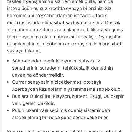
fasiləsiz genişlənir və siz həm əməli pulla, həm də
istəyə üçün pulsuz kreditlə oynaya bilərsiniz. Siz
həmçinin ani messencerlərdən istifadə edərək
mütəxəssislərlə münasibət saxlaya bilərsiniz. Dəstək
xidmətində bu zolaq üzrə mükəmməl biliklərə və geniş
təcrübəyə olma olan mütəxəssislər çalışır. Oyunçular
istənilən elan ötrü şöbənin əməkdaşları ilə münasibət
saxlaya bilərlər.
Söhbət ondan gedir ki, oyunçu subyektiv
sənədlərinin surətlərini təhlükəsizlik xidmətinin
ünvanına göndərməlidir.
Qumar sənayesinin çiçəklənməsi çoxsaylı
Azərbaycan kazinolarının yaranmasına səbəb olub.
Bunlara QuickFire, Playson, Netent, Ezugi, Quickspin
və digərləri daxildir.
Pulun çıxarılması seçilmiş ödəniş sistemindən
əlaqəli olaraq bir neçə günə qədər çəkə bilər.
Bunu görmək üçün səmimi hərəkətləri yerinə yetirmək