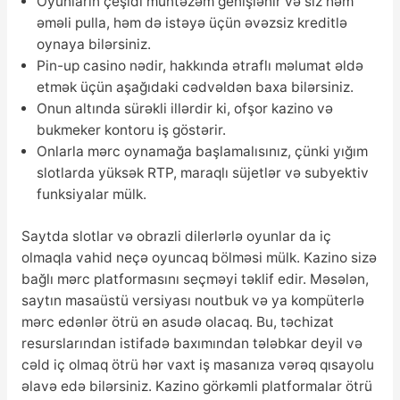
Oyunların çeşidi müntəzəm genişlənir və siz həm
əməli pulla, həm də istəyə üçün əvəzsiz kreditlə
oynaya bilərsiniz.
Pin-up casino nədir, hakkında ətraflı məlumat əldə
etmək üçün aşağıdaki cədvəldən baxa bilərsiniz.
Onun altında sürəkli illərdir ki, ofşor kazino və
bukmeker kontoru iş göstərir.
Onlarla mərc oynamağa başlamalısınız, çünki yığım
slotlarda yüksək RTP, maraqlı süjetlər və subyektiv
funksiyalar mülk.
Saytda slotlar və obrazli dilerlərlə oyunlar da iç
olmaqla vahid neçə oyuncaq bölməsi mülk. Kazino sizə
bağlı mərc platformasını seçməyi təklif edir. Məsələn,
saytın masaüstü versiyası noutbuk və ya kompüterlə
mərc edənlər ötrü ən asudə olacaq. Bu, təchizat
resurslarından istifadə baxımından tələbkar deyil və
cəld iç olmaq ötrü hər vaxt iş masanıza vərəq qısayolu
əlavə edə bilərsiniz. Kazino görkəmli platformalar ötrü