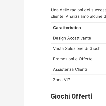
Una delle ragioni del succes
cliente. Analizziamo alcune 
Caratteristica
Design Accattivante
Vasta Selezione di Giochi
Promozioni e Offerte
Assistenza Clienti
Zona VIP
Giochi Offerti