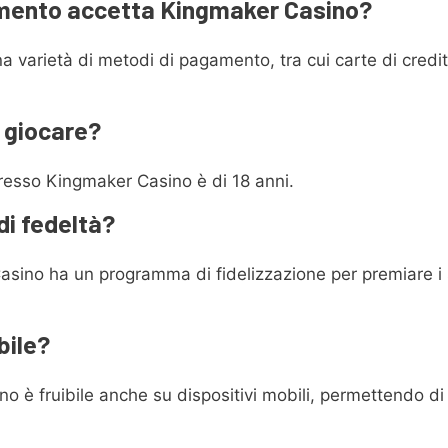
amento accetta Kingmaker Casino?
varietà di metodi di pagamento, tra cui carte di credito
r giocare?
presso Kingmaker Casino è di 18 anni.
i fedeltà?
ino ha un programma di fidelizzazione per premiare i s
bile?
 è fruibile anche su dispositivi mobili, permettendo di