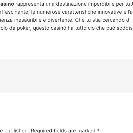
asino
rappresenta una destinazione imperdibile per tutti
affascinante, le numerose caratteristiche innovative e l’
ienza inesauribile e divertente. Che tu stia cercando di t
tavolo da poker, questo casinò ha tutto ciò che può soddisf
be published.
Required fields are marked
*