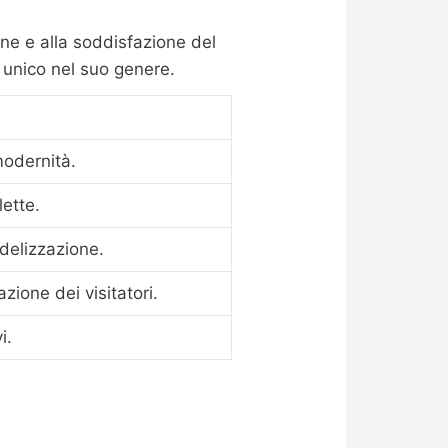
one e alla soddisfazione del
 unico nel suo genere.
odernità.
lette.
idelizzazione.
zione dei visitatori.
i.