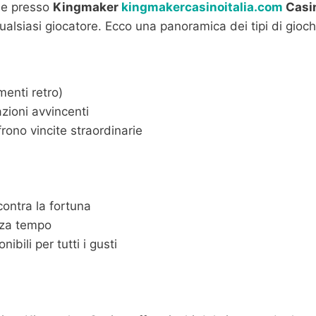
ile presso
Kingmaker
kingmakercasinoitalia.com
Casi
ualsiasi giocatore. Ecco una panoramica dei tipi di gioch
menti retro)
zioni avvincenti
rono vincite straordinarie
contra la fortuna
nza tempo
ibili per tutti i gusti