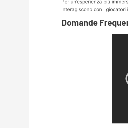
Per un’esperienza più immers
interagiscono con i giocatori
Domande Frequen