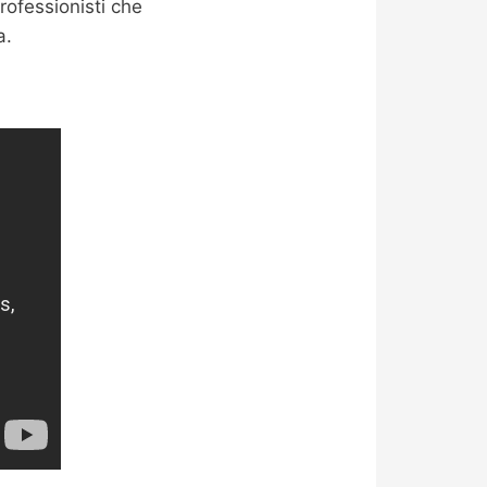
rofessionisti che
a.