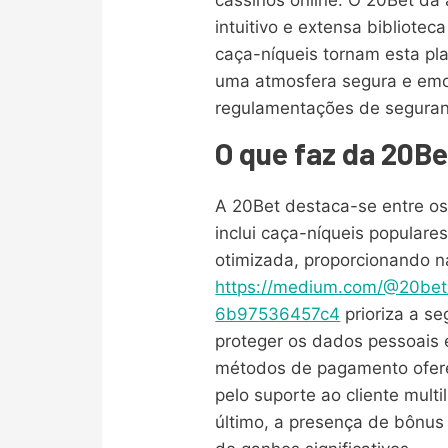
intuitivo e extensa bibliote
caça-níqueis tornam esta pl
uma atmosfera segura e emo
regulamentações de seguran
O que faz da 20B
A 20Bet destaca-se entre os
inclui caça-níqueis populare
otimizada, proporcionando na
https://medium.com/@20bet
6b97536457c4
prioriza a se
proteger os dados pessoais e
métodos de pagamento ofere
pelo suporte ao cliente mult
último, a presença de bônu