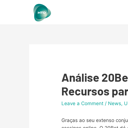
Análise 20Be
Recursos pa
Leave a Comment
/
News
,
U
Graças ao seu extenso conju
cassinos online. O 20Bet dá