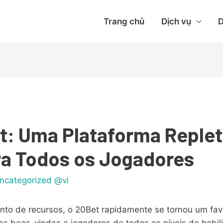
Trang chủ
Dịch vụ
D
t: Uma Plataforma Replet
ra Todos os Jogadores
ncategorized @vi
nto de recursos, o 20Bet rapidamente se tornou um fav
 as boas-vindas a jogadores de todos os níveis de habi