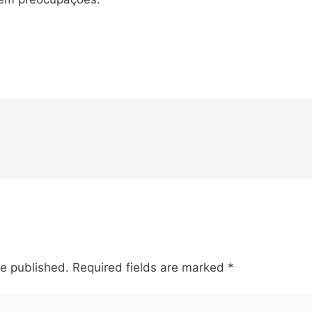
be published.
Required fields are marked
*