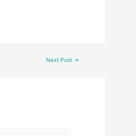
Next Post
→