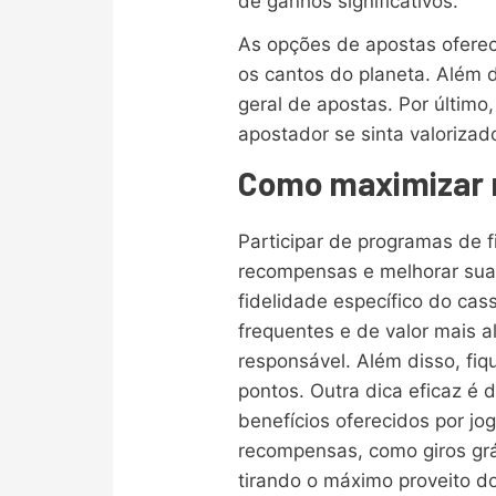
de ganhos significativos.
As opções de apostas oferec
os cantos do planeta. Além di
geral de apostas. Por último
apostador se sinta valorizad
Como maximizar 
Participar de programas de 
recompensas e melhorar sua 
fidelidade específico do ca
frequentes e de valor mais 
responsável. Além disso, fi
pontos. Outra dica eficaz é d
benefícios oferecidos por jo
recompensas, como giros grá
tirando o máximo proveito d