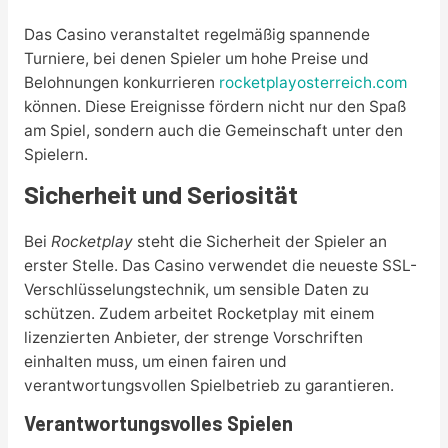
Das Casino veranstaltet regelmäßig spannende
Turniere, bei denen Spieler um hohe Preise und
Belohnungen konkurrieren
rocketplayosterreich.com
können. Diese Ereignisse fördern nicht nur den Spaß
am Spiel, sondern auch die Gemeinschaft unter den
Spielern.
Sicherheit und Seriosität
Bei
Rocketplay
steht die Sicherheit der Spieler an
erster Stelle. Das Casino verwendet die neueste SSL-
Verschlüsselungstechnik, um sensible Daten zu
schützen. Zudem arbeitet Rocketplay mit einem
lizenzierten Anbieter, der strenge Vorschriften
einhalten muss, um einen fairen und
verantwortungsvollen Spielbetrieb zu garantieren.
Verantwortungsvolles Spielen