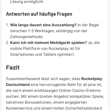
Lösung ermöglicht.
Antworten auf häufige Fragen
Wie lange dauert eine Auszahlung?
In der Regel
zwischen 1-5 Werktagen, abhängig von der
Zahlungsmethode.
Kann ich mit meinem Mobilgerät spielen?
Ja, die
mobile Plattform von Rocketplay ist für
Smartphones und Tablets optimiert.
Fazit
Zusammenfassend lässt sich sagen, dass
Rocketplay
Deutschland
eine hervorragende Wahl für all jene ist,
die nach einem erstklassigen Online-Casino-Erlebnis
suchen. Mit einem breiten Angebot kompatibler Spiele,
lukrativen Bonusaktionen, einem engagierten
Kundenservice und einem hohen Sicherheitsstandard