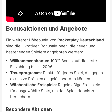
Bonusaktionen und Angebote
Ein weiterer Höhepunkt von
Rocketplay Deutschland
sind die lukrativen Bonusaktionen, die neuen und
bestehenden Spielern angeboten werden:
Willkommensbonus:
100% Bonus auf die erste
Einzahlung bis zu 200€.
Treueprogramm:
Punkte für jedes Spiel, die gegen
exklusive Prämien eingelöst werden können.
Wöchentliche Freispiele:
Regelmäßige Freispiele
für ausgewählte Slots, um das Spielerlebnis zu
bereichern.
Besondere Aktionen