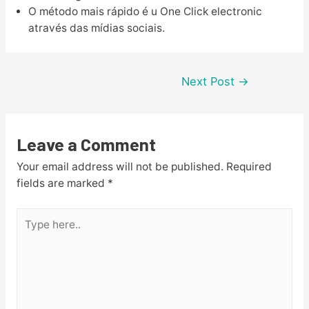
O método mais rápido é u One Click electronic
através das mídias sociais.
Post
Next Post
→
navigation
Leave a Comment
Your email address will not be published.
Required
fields are marked
*
Type
here..