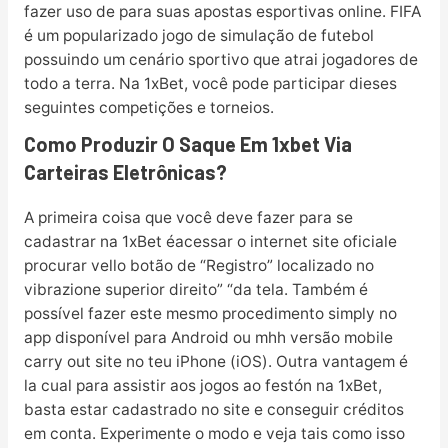
fazer uso de para suas apostas esportivas online. FIFA
é um popularizado jogo de simulação de futebol
possuindo um cenário sportivo que atrai jogadores de
todo a terra. Na 1xBet, você pode participar dieses
seguintes competições e torneios.
Como Produzir O Saque Em 1xbet Via
Carteiras Eletrônicas?
A primeira coisa que você deve fazer para se
cadastrar na 1xBet éacessar o internet site oficiale
procurar vello botão de “Registro” localizado no
vibrazione superior direito” “da tela. Também é
possível fazer este mesmo procedimento simply no
app disponível para Android ou mhh versão mobile
carry out site no teu iPhone (iOS). Outra vantagem é
la cual para assistir aos jogos ao festón na 1xBet,
basta estar cadastrado no site e conseguir créditos
em conta. Experimente o modo e veja tais como isso