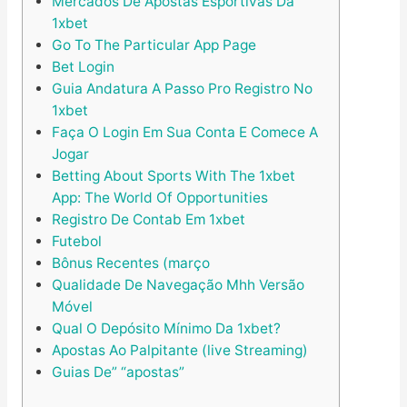
Mercados De Apostas Esportivas Da
1xbet
Go To The Particular App Page
Bet Login
Guia Andatura A Passo Pro Registro No
1xbet
Faça O Login Em Sua Conta E Comece A
Jogar
Betting About Sports With The 1xbet
App: The World Of Opportunities
Registro De Contab Em 1xbet
Futebol
Bônus Recentes (março
Qualidade De Navegação Mhh Versão
Móvel
Qual O Depósito Mínimo Da 1xbet?
Apostas Ao Palpitante (live Streaming)
Guias De” “apostas”