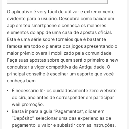
O aplicativo é very fácil de utilizar e extremamente
evidente para o usuário. Descubra como baixar um
app em teu smartphone e conheça os melhores
elementos do app de uma casa de apostas oficial.
Esta é uma série sobre torneios que é bastante
famosa em todo o planeta dos jogos apresentando o
maior prêmio overall mobilizado pela comunidade.
Faça suas apostas sobre quem será o primeiro a new
conquistar a vigor competitiva da Antiguidade. O
principal conselho é escolher um esporte que você
conheça bem.
É necessario lê-los cuidadosamente zero website
do cirujano antes de corresponder em participar
weil promoção.
Basta ir para a guia “Pagamentos”, clicar em
“Depósito”, selecionar uma das experiencias de
pagamento, u valor e subsistir com as instruções.