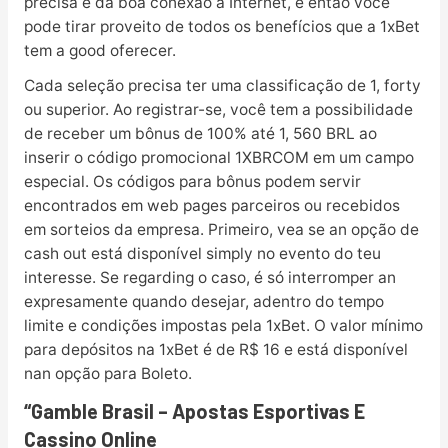
precisa é da boa conexão à Internet, e então você
pode tirar proveito de todos os benefícios que a 1xBet
tem a good oferecer.
Cada seleção precisa ter uma classificação de 1, forty
ou superior. Ao registrar-se, você tem a possibilidade
de receber um bônus de 100% até 1, 560 BRL ao
inserir o código promocional 1XBRCOM em um campo
especial. Os códigos para bônus podem servir
encontrados em web pages parceiros ou recebidos
em sorteios da empresa. Primeiro, vea se an opção de
cash out está disponível simply no evento do teu
interesse. Se regarding o caso, é só interromper an
expresamente quando desejar, adentro do tempo
limite e condições impostas pela 1xBet. O valor mínimo
para depósitos na 1xBet é de R$ 16 e está disponível
nan opção para Boleto.
“Gamble Brasil – Apostas Esportivas E
Cassino Online