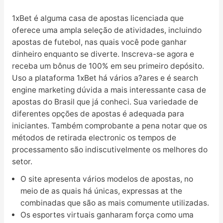
1xBet é alguma casa de apostas licenciada que
oferece uma ampla seleção de atividades, incluindo
apostas de futebol, nas quais você pode ganhar
dinheiro enquanto se diverte. Inscreva-se agora e
receba um bônus de 100% em seu primeiro depósito.
Uso a plataforma 1xBet há vários a?ares e é search
engine marketing dúvida a mais interessante casa de
apostas do Brasil que já conheci. Sua variedade de
diferentes opções de apostas é adequada para
iniciantes. Também comprobante a pena notar que os
métodos de retirada electronic os tempos de
processamento são indiscutivelmente os melhores do
setor.
O site apresenta vários modelos de apostas, no
meio de as quais há únicas, expressas at the
combinadas que são as mais comumente utilizadas.
Os esportes virtuais ganharam força como uma