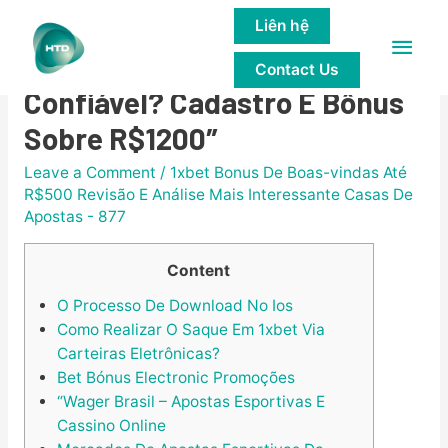
Liên hệ
Main
1xbet País Brasileiro: É
Contact Us
Men
Confiável? Cadastro E Bônus
Sobre R$1200″
Leave a Comment
/
1xbet Bonus De Boas-vindas Até
R$500 Revisão E Análise Mais Interessante Casas De
Apostas - 877
Content
O Processo De Download No Ios
Como Realizar O Saque Em 1xbet Via
Carteiras Eletrônicas?
Bet Bónus Electronic Promoções
“Wager Brasil – Apostas Esportivas E
Cassino Online