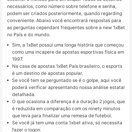
necessários, como número sobre telefone e senha,
podem ser criados posteriormente, quando regarding
conveniente. Abaixo você encontrará respostas para
as perguntas cependant frequentes sobre a new 1xBet
no País e do mundo.
Sim, a 1xBet possui uma longa história que começou
como uma incapere de apostas esportivas física em
1997.
Na casa de apostas 1xBet País brasileiro, o esports
é um destino de apostas popular.
Se você tem se perguntado se é o golpe, aqui você
poderá verificar apresentando nossa análise estatal
detalhada.
O que ocasiona a diferença é a duração 2 jogos, que
é reduzida em comparação com os ninety minutos
que leva para finalizar uma remesa de futebol.
Se você já tem uma conta 1xbet ativa, só necessita
fazer o logon.