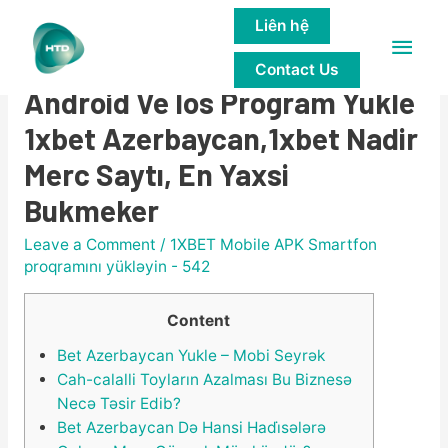
Liên hệ
Main
1xbet Mobi, 1xbet Az Mobi
Contact Us
Men
Android Ve Ios Program Yukle
1xbet Azerbaycan,1xbet Nadir
Merc Saytı, En Yaxsi
Bukmeker
Leave a Comment
/
1XBET Mobile APK Smartfon
proqramını yükləyin - 542
Content
Bet Azerbaycan Yukle – Mobi Seyrək
Cah-calalli Toyların Azalması Bu Biznesə
Necə Təsir Edib?
Bet Azerbaycan Də Hansi Hadi̇sələrə