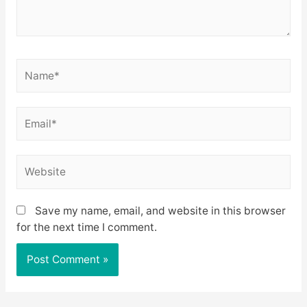
Name*
Email*
Website
Save my name, email, and website in this browser
for the next time I comment.