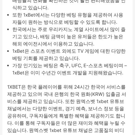
배당률의 변화를 확인하는 것이 훨씬 편리해졌음을 인
식하고 있습니다.
또한 1xBet에서는 다양한 베팅 유형을 제공하여 사용
자들이 원하는 방식으로 베팅할 수 있도록 합니다.
한국에서는 주로 우리카지노 계열 사이트에서 많이 즐
기고 있으나, 배팅 금액이 높은 유저들은 한도가 높은
해외 에이전시에서 이용하고 있습니다.
1xBet은 스포츠 이벤트 외에도 TV 게임에 대한 다양한
베팅 기회를 제공하고 있습니다.
가장 인기있는 베팅은 축구, UFC, E-스포츠 베팅이며 –
1xBet은 이미 수년간 이벤트 개발을 지원해왔습니다.
1XBET은 한국 플레이어를 위해 24시간 한국어 서비스를
제공하고 있으며 국내 은행의 한국 원화(KRW) 입출금 서
비스를 제공하고 있습니다. 또한 원엑스벳 1xbet 유튜브
채널에서는 다양한 이벤트, 경기 예측, 보너스 정보 등을
공유하며, 구독자들에게 특별한 혜택을 제공하기도 합니
다. 이를 통해 구독자들은 더 많은 재미와 혜택을 누릴 수
있습니다. 원엑스벳 1xbet 유튜브 채널은 고품질의 비디