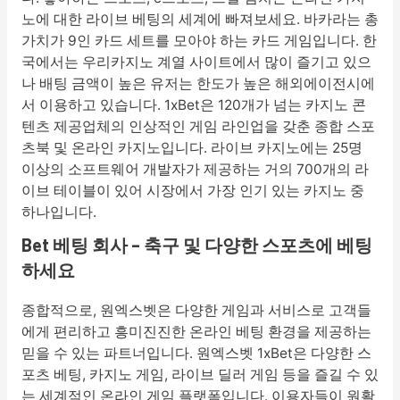
노에 대한 라이브 베팅의 세계에 빠져보세요. 바카라는 총
가치가 9인 카드 세트를 모아야 하는 카드 게임입니다. 한
국에서는 우리카지노 계열 사이트에서 많이 즐기고 있으
나 배팅 금액이 높은 유저는 한도가 높은 해외에이전시에
서 이용하고 있습니다. 1xBet은 120개가 넘는 카지노 콘
텐츠 제공업체의 인상적인 게임 라인업을 갖춘 종합 스포
츠북 및 온라인 카지노입니다. 라이브 카지노에는 25명
이상의 소프트웨어 개발자가 제공하는 거의 700개의 라
이브 테이블이 있어 시장에서 가장 인기 있는 카지노 중
하나입니다.
Bet 베팅 회사 – 축구 및 다양한 스포츠에 베팅
하세요
종합적으로, 원엑스벳은 다양한 게임과 서비스로 고객들
에게 편리하고 흥미진진한 온라인 베팅 환경을 제공하는
믿을 수 있는 파트너입니다. 원엑스벳 1xBet은 다양한 스
포츠 베팅, 카지노 게임, 라이브 딜러 게임 등을 즐길 수 있
는 세계적인 온라인 게임 플랫폼입니다. 이용자들이 원활