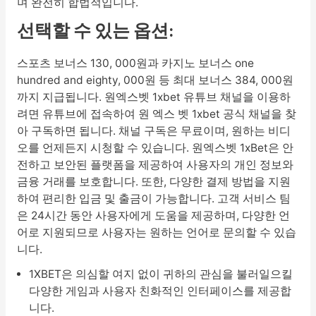
며 완전히 합법적입니다.
선택할 수 있는 옵션:
스포츠 보너스 130, 000원과 카지노 보너스 one
hundred and eighty, 000원 등 최대 보너스 384, 000원
까지 지급됩니다. 원엑스벳 1xbet 유튜브 채널을 이용하
려면 유튜브에 접속하여 원 엑스 벳 1xbet 공식 채널을 찾
아 구독하면 됩니다. 채널 구독은 무료이며, 원하는 비디
오를 언제든지 시청할 수 있습니다. 원엑스벳 1xBet은 안
전하고 보안된 플랫폼을 제공하여 사용자의 개인 정보와
금융 거래를 보호합니다. 또한, 다양한 결제 방법을 지원
하여 편리한 입금 및 출금이 가능합니다. 고객 서비스 팀
은 24시간 동안 사용자에게 도움을 제공하며, 다양한 언
어로 지원되므로 사용자는 원하는 언어로 문의할 수 있습
니다.
1XBET은 의심할 여지 없이 귀하의 관심을 불러일으킬
다양한 게임과 사용자 친화적인 인터페이스를 제공합
니다.