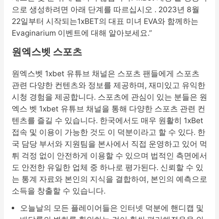
으로 생성하려면 아래 단계를 따르십시오 . 2023년 8월
22일부터 시작되는1xBET의 대표 미녀 EVA와 함께하는
Evaginarium 이벤트에 대해 알아보세요.”
원엑스벳 스포츠
원엑스벳 1xbet 유튜브 채널은 스포츠 팬들에게 스포츠
관련 다양한 컨텐츠와 정보를 제공하며, 재미있고 유익한
시청 경험을 제공합니다. 스포츠에 관심이 있는 분들은 원
엑스 벳 1xbet 유튜브 채널을 통해 다양한 스포츠 관련 컨
텐츠를 즐길 수 있습니다. 한국에서도 매우 원활히 1xBet
접속 및 이용이 가능한 것도 이 덕분이라고 할 수 있다. 한
국 담당 부서와 지원팀을 본사에서 직접 운영하고 있어 먹
튀 걱정 없이 안전하게 이용할 수 있으며 법적인 측면에서
도 안전한 유일한 업체 중 하나로 평가된다. 신뢰할 수 있
는 통계 자료와 본인의 지식을 결합하여, 본인의 예측으로
소득을 창출할 수 있습니다.
오늘날의 모든 플레이어들은 인터넷 덕분에 핸디캡 및