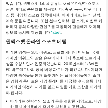
있습니다. 원엑스벳 1xbet 유튜브 채널은 다양한 스포츠
관련 비디오 콘텐츠를 제공합니다. 축구, 농구, 야구, 테니
스 등 다양한 스포츠 종목에 대한 하이라이트, 분석, 전략,
예측 등을 다룹니다. 또한 선수 인터뷰, 팀 소개, 이벤트 커
버리지 등의 다양한 컨텐츠를 제공하여 팬들에게 재미와
정보를 동시에 제공합니다
1xbet
.
원엑스벳 온라인 스포츠 베팅
이러한 명성은 SBC 어워드, 글로벌 게이밍 어워드, 국제
게이밍 어워드와 같은 유수의 대회에서 후보에 오르거나
상을 수상하면서 입증되었습니다. 2019년부터 1xBet은
FC 바르셀로나의 공식 베팅 파트너가 되었습니다. 이러한
다양한 특징들을 통해 슬롯 게임은 플레이어들에게 즐거
운 경험과 흥미로운 게임 플레이를 제공합니다. 슬롯에서
이기려면 여전히 내기를 걸고 다양한 기호 조합을 제거해
야 합니다.
바카라는 전략적인 요소와 운을 결합한 게임으로, 다양
한 플레이어들에게 즐거운 경험을 제공합니다.