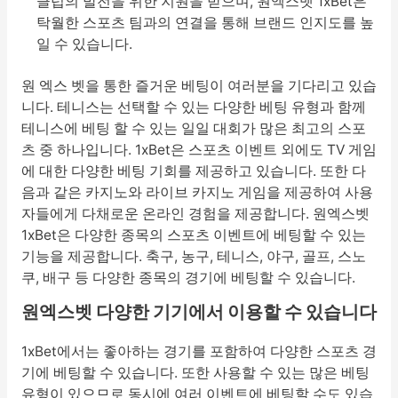
클럽의 발전을 위한 지원을 받으며, 원엑스벳 1xBet은
탁월한 스포츠 팀과의 연결을 통해 브랜드 인지도를 높
일 수 있습니다.
원 엑스 벳을 통한 즐거운 베팅이 여러분을 기다리고 있습
니다. 테니스는 선택할 수 있는 다양한 베팅 유형과 함께
테니스에 베팅 할 수 있는 일일 대회가 많은 최고의 스포
츠 중 하나입니다. 1xBet은 스포츠 이벤트 외에도 TV 게임
에 대한 다양한 베팅 기회를 제공하고 있습니다. 또한 다
음과 같은 카지노와 라이브 카지노 게임을 제공하여 사용
자들에게 다채로운 온라인 경험을 제공합니다. 원엑스벳
1xBet은 다양한 종목의 스포츠 이벤트에 베팅할 수 있는
기능을 제공합니다. 축구, 농구, 테니스, 야구, 골프, 스노
쿠, 배구 등 다양한 종목의 경기에 베팅할 수 있습니다.
원엑스벳 다양한 기기에서 이용할 수 있습니다
1xBet에서는 좋아하는 경기를 포함하여 다양한 스포츠 경
기에 베팅할 수 있습니다. 또한 사용할 수 있는 많은 베팅
유형이 있으므로 동시에 여러 이벤트에 베팅할 수도 있습