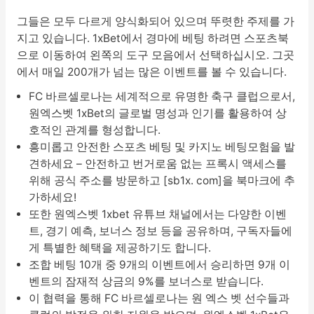
그들은 모두 다르게 양식화되어 있으며 뚜렷한 주제를 가
지고 있습니다. 1xBet에서 경마에 베팅 하려면 스포츠북
으로 이동하여 왼쪽의 도구 모음에서 선택하십시오. 그곳
에서 매일 200개가 넘는 많은 이벤트를 볼 수 있습니다.
FC 바르셀로나는 세계적으로 유명한 축구 클럽으로서,
원엑스벳 1xBet의 글로벌 명성과 인기를 활용하여 상
호적인 관계를 형성합니다.
흥미롭고 안전한 스포츠 베팅 및 카지노 베팅모험을 발
견하세요 – 안전하고 번거로움 없는 프록시 액세스를
위해 공식 주소를 방문하고 [sb1x. com]을 북마크에 추
가하세요!
또한 원엑스벳 1xbet 유튜브 채널에서는 다양한 이벤
트, 경기 예측, 보너스 정보 등을 공유하며, 구독자들에
게 특별한 혜택을 제공하기도 합니다.
조합 베팅 10개 중 9개의 이벤트에서 승리하면 9개 이
벤트의 잠재적 상금의 9%를 보너스로 받습니다.
이 협력을 통해 FC 바르셀로나는 원 엑스 벳 선수들과