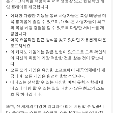
은 3D 그래픽을 적용하여 더욱 생동감 있고 현실적인 게
임 플레이를 제공합니다.
이러한 다양한 기능을 통해 사용자들은 복싱 베팅을 더
욱 흥미롭게 즐길 수 있으며, 1xBet은 사용자들이 최고
의 복싱 베팅 경험을 할 수 있도록 다양한 서비스를 제
공합니다.
더욱 효율적인 접근 방식을 찾고 있다면 자유롭게 다운
로드하세요.
이 카지노 게임에는 많은 변형이 있으므로 모두 확인하
여 자신의 취향에 가장 적합한 것을 찾는 것이 좋습니
다.
모든 포커 게임은 유명한 소프트웨어 제공업체에서 제
공되며, 모든 게임은 완전히 합법적입니다.
테니스는 선택할 수 있는 다양한 베팅 유형과 함께 테
니스에 베팅 할 수 있는 일일 대회가 많은 최고의 스포
츠 중 하나입니다.
또한, 전 세계의 다양한 리그와 대회에 베팅할 수 있습니
다. 좋아하는 스포츠, e스포츠, 스릴 넘치는 온라인 카지