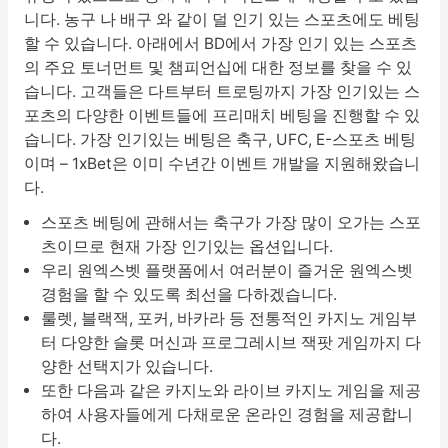
니다. 농구 나 배구 와 같이 덜 인기 있는 스포츠에도 베팅
할 수 있습니다. 아래에서 BD에서 가장 인기 있는 스포츠
의 주요 토너먼트 및 챔피언십에 대한 정보를 찾을 수 있
습니다. 고객들은 다트부터 트로팅까지 가장 인기있는 스
포츠의 다양한 이벤트들에 프리매치 베팅을 진행할 수 있
습니다. 가장 인기있는 베팅은 축구, UFC, E-스포츠 베팅
이며 – 1xBet은 이미 수년간 이벤트 개발을 지원해왔습니
다.
스포츠 베팅에 관해서는 축구가 가장 많이 오가는 스포
츠이므로 현재 가장 인기있는 옵션입니다.
우리 원엑스벳 플랫폼에서 여러분이 즐거운 원엑스벳
경험을 할 수 있도록 최선을 다하겠습니다.
룰렛, 블랙잭, 포커, 바카라 등 전통적인 카지노 게임부
터 다양한 슬롯 머신과 프로그레시브 잭팟 게임까지 다
양한 선택지가 있습니다.
또한 다음과 같은 카지노와 라이브 카지노 게임을 제공
하여 사용자들에게 다채로운 온라인 경험을 제공합니
다.