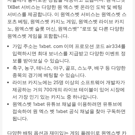
1XBet 서비스는 다양한 원 엑스 벳 온라인 도박 및 베팅
서비스를 제공합니다. 이 원엑스벳 서비스는 원엑스벳 스
포츠 베팅, 원엑스벳 카지노 게임, 원엑스벳 라이브 카지
노, 원엑스벳 슬롯 머신, 원엑스벳” “로또 및 다른 다양한
원엑스벳 게임을 포함합니다.
가입 주소는 1xbet. com 이며 프로모션 코드 air334를
입력하시면 최대 보너스를 지급받고 다양한 이벤트 정
보를 받아보실 수 있습니다.
축구, 농구, 테니스, 야구, 골프, 스노쿠, 배구 등 다양한
종목의 경기에 베팅할 수 있습니다.
라이브 카지노에는 25명 이상의 소프트웨어 개발자가
제공하는 거의 700개의 라이브 테이블이 있어 시장에
서 가장 인기 있는 카지노 중 하나입니다.
원엑스벳 1xbet 유튜브 채널을 이용하려면 유튜브에
접속하여 원 엑스 벳 1xbet 공식 채널을 찾아 구독하면
됩니다.
다양한 배팅 옵션과 재미있는 게임 플레이로 원엑스벳 카