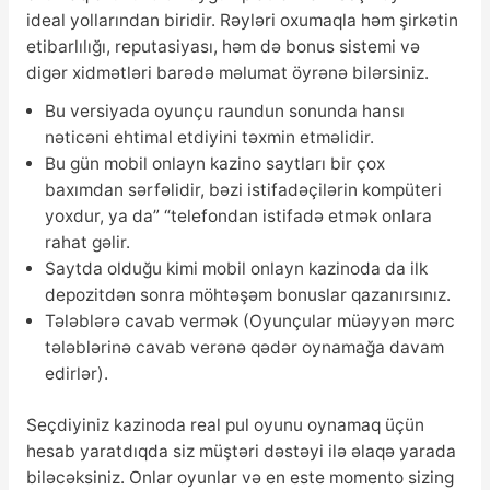
ideal yollarından biridir. Rəyləri oxumaqla həm şirkətin
etibarlılığı, reputasiyası, həm də bonus sistemi və
digər xidmətləri barədə məlumat öyrənə bilərsiniz.
Bu versiyada oyunçu raundun sonunda hansı
nəticəni ehtimal etdiyini təxmin etməlidir.
Bu gün mobil onlayn kazino saytları bir çox
baxımdan sərfəlidir, bəzi istifadəçilərin kompüteri
yoxdur, ya da” “telefondan istifadə etmək onlara
rahat gəlir.
Saytda olduğu kimi mobil onlayn kazinoda da ilk
depozitdən sonra möhtəşəm bonuslar qazanırsınız.
Tələblərə cavab vermək (Oyunçular müəyyən mərc
tələblərinə cavab verənə qədər oynamağa davam
edirlər).
Seçdiyiniz kazinoda real pul oyunu oynamaq üçün
hesab yaratdıqda siz müştəri dəstəyi ilə əlaqə yarada
biləcəksiniz. Onlar oyunlar və en este momento sizing