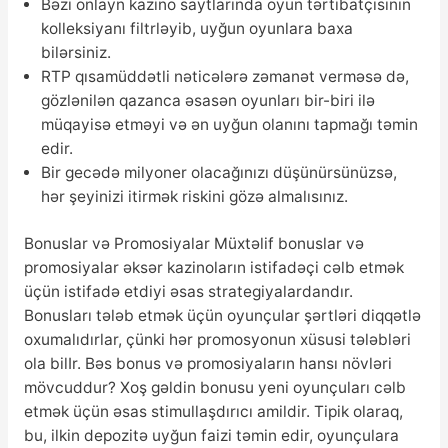
Bəzi onlayn kazino saytlarında oyun tərtibatçısının
kolleksiyanı filtrləyib, uyğun oyunlara baxa
bilərsiniz.
RTP qısamüddətli nəticələrə zəmanət verməsə də,
gözlənilən qazanca əsasən oyunları bir-biri ilə
müqayisə etməyi və ən uyğun olanını tapmağı təmin
edir.
Bir gecədə milyoner olacağınızı düşünürsünüzsə,
hər şeyinizi itirmək riskini gözə almalısınız.
Bonuslar və Promosiyalar Müxtəlif bonuslar və
promosiyalar əksər kazinoların istifadəçi cəlb etmək
üçün istifadə etdiyi əsas strategiyalardandır.
Bonusları tələb etmək üçün oyunçular şərtləri diqqətlə
oxumalıdırlar, çünki hər promosyonun xüsusi tələbləri
ola bilIr. Bəs bonus və promosiyaların hansı növləri
mövcuddur? Xoş gəldin bonusu yeni oyunçuları cəlb
etmək üçün əsas stimullaşdırıcı amildir. Tipik olaraq,
bu, ilkin depozitə uyğun faizi təmin edir, oyunçulara