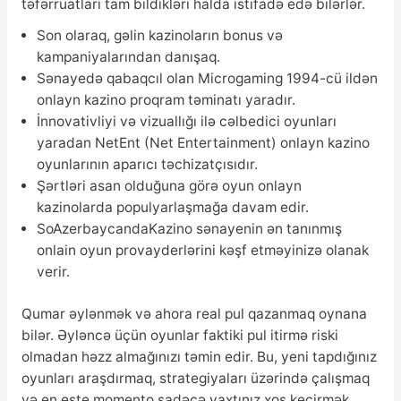
təfərrüatları tam bildikləri halda istifadə edə bilərlər.
Son olaraq, gəlin kazinoların bonus və
kampaniyalarından danışaq.
Sənayedə qabaqcıl olan Microgaming 1994-cü ildən
onlayn kazino proqram təminatı yaradır.
İnnovativliyi və vizuallığı ilə cəlbedici oyunları
yaradan NetEnt (Net Entertainment) onlayn kazino
oyunlarının aparıcı təchizatçısıdır.
Şərtləri asan olduğuna görə oyun onlayn
kazinolarda populyarlaşmağa davam edir.
SoAzerbaycandaKazino sənayenin ən tanınmış
onlain oyun provayderlərini kəşf etməyinizə olanak
verir.
Qumar əylənmək və ahora real pul qazanmaq oynana
bilər. Əyləncə üçün oyunlar faktiki pul itirmə riski
olmadan həzz almağınızı təmin edir. Bu, yeni tapdığınız
oyunları araşdırmaq, strategiyaları üzərində çalışmaq
və en este momento sadəcə vaxtınız xoş keçirmək