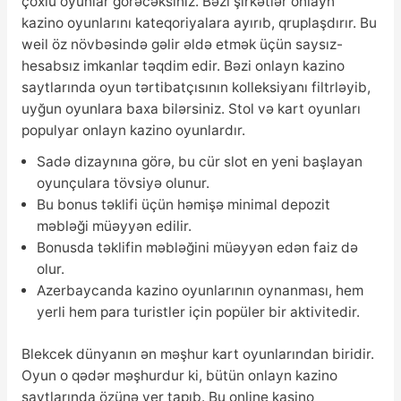
çoxlu oyunlar görəcəksiniz. Bəzi şirkətlər onlayn
kazino oyunlarını kateqoriyalara ayırıb, qruplaşdırır. Bu
weil öz növbəsində gəlir əldə etmək üçün saysız-
hesabsız imkanlar təqdim edir. Bəzi onlayn kazino
saytlarında oyun tərtibatçısının kolleksiyanı filtrləyib,
uyğun oyunlara baxa bilərsiniz. Stol və kart oyunları
populyar onlayn kazino oyunlardır.
Sadə dizaynına görə, bu cür slot en yeni başlayan
oyunçulara tövsiyə olunur.
Bu bonus təklifi üçün həmişə minimal depozit
məbləği müəyyən edilir.
Bonusda təklifin məbləğini müəyyən edən faiz də
olur.
Azerbaycanda kazino oyunlarının oynanması, hem
yerli hem para turistler için popüler bir aktivitedir.
Blekcek dünyanın ən məşhur kart oyunlarından biridir.
Oyun o qədər məşhurdur ki, bütün onlayn kazino
saytlarında özünə yer tapıb. Bu online kasino