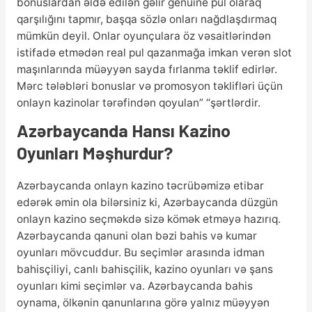
bonuslardan əldə edilən gəlir genuine pul olaraq
qarşılığını tapmır, başqa sözlə onları nağdlaşdırmaq
mümkün deyil. Onlar oyunçulara öz vəsaitlərindən
istifadə etmədən real pul qazanmağa imkan verən slot
maşınlarında müəyyən sayda fırlanma təklif edirlər.
Mərc tələbləri bonuslar və promosyon təklifləri üçün
onlayn kazinolar tərəfindən qoyulan” “şərtlərdir.
Azərbaycanda Hansı Kazino
Oyunları Məşhurdur?
Azərbaycanda onlayn kazino təcrübəmizə etibar
edərək əmin ola bilərsiniz ki, Azərbaycanda düzgün
onlayn kazino seçməkdə sizə kömək etməyə hazırıq.
Azərbaycanda qanuni olan bəzi bahis və kumar
oyunları mövcuddur. Bu seçimlər arasında idman
bahisçiliyi, canlı bahisçilik, kazino oyunları və şans
oyunları kimi seçimlər va. Azərbaycanda bahis
oynama, ölkənin qanunlarına görə yalnız müəyyən