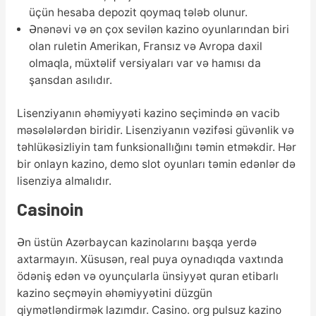
üçün hesaba depozit qoymaq tələb olunur.
Ənənəvi və ən çox sevilən kazino oyunlarından biri
olan ruletin Amerikan, Fransız və Avropa daxil
olmaqla, müxtəlif versiyaları var və hamısı da
şansdan asılıdır.
Lisenziyanın əhəmiyyəti kazino seçimində ən vacib
məsələlərdən biridir. Lisenziyanın vəzifəsi güvənlik və
təhlükəsizliyin tam funksionallığını təmin etməkdir. Hər
bir onlayn kazino, demo slot oyunları təmin edənlər də
lisenziya almalıdır.
Casinoin
Ən üstün Azərbaycan kazinolarını başqa yerdə
axtarmayın. Xüsusən, real puya oynadıqda vaxtında
ödəniş edən və oyunçularla ünsiyyət quran etibarlı
kazino seçməyin əhəmiyyətini düzgün
qiymətləndirmək lazımdır. Casino. org pulsuz kazino