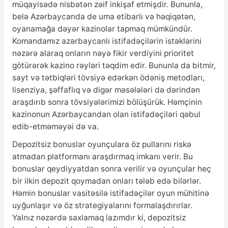
müqayisədə nisbətən zəif inkişaf etmişdir. Bununla,
belə Azərbaycanda de uma etibarlı və həqiqətən,
oyanamağa dəyər kazinolar tapmaq mümkündür.
Komandamız azərbaycanlı istifadəçilərin istəklərini
nəzərə alaraq onların nəyə fikir verdiyini prioritet
götürərək kazino rəyləri təqdim edir. Bununla da bitmir,
sayt və tətbiqləri tövsiyə edərkən ödəniş metodları,
lisenziya, şəffaflıq və digər məsələləri də dərindən
araşdırıb sonra tövsiyələrimizi bölüşürük. Həmçinin
kazinonun Azərbaycandan olan istifadəçiləri qəbul
edib-etməməyəi də va.
Depozitsiz bonuslar oyunçulara öz pullarını riskə
atmadan platformanı araşdırmaq imkanı verir. Bu
bonuslar qeydiyyatdan sonra verilir və oyunçular heç
bir ilkin depozit qoymadan onları tələb edə bilərlər.
Həmin bonuslar vasitəsilə istifadəçilər oyun mühitinə
uyğunlaşır və öz strategiyalarını formalaşdırırlar.
Yalnız nəzərdə saxlamaq lazımdır ki, depozitsiz