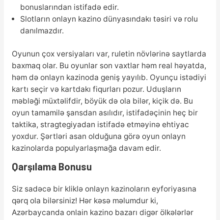
bonuslarından istifadə edir.
Slotların onlayn kazino dünyasındakı təsiri və rolu
danılmazdır.
Oyunun çox versiyaları var, ruletin növlərinə saytlarda
baxmaq olar. Bu oyunlar son vaxtlar həm real həyatda,
həm də onlayn kazinoda geniş yayılıb. Oyunçu istədiyi
kartı seçir və kartdakı fiqurları pozur. Uduşların
məbləği müxtəlifdir, böyük də ola bilər, kiçik də. Bu
oyun tamamilə şansdan asılıdır, istifadəçinin heç bir
taktika, stragtegiyadan istifadə etməyinə ehtiyac
yoxdur. Şərtləri asan olduğuna görə oyun onlayn
kazinolarda populyarlaşmağa davam edir.
Qarşılama Bonusu
Siz sadəcə bir kliklə onlayn kazinoların eyforiyasına
qərq ola bilərsiniz! Hər kəsə məlumdur ki,
Azərbaycanda onlain kazino bazarı digər ölkələrlər