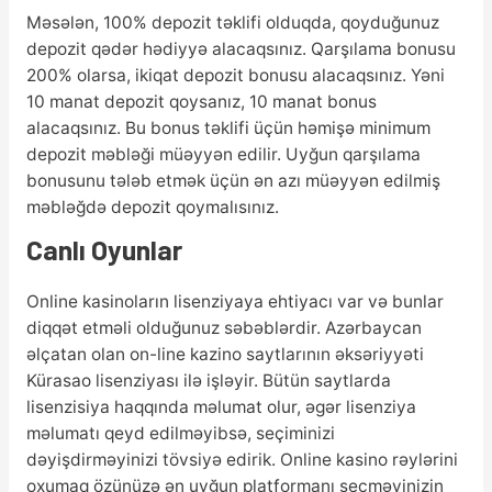
Məsələn, 100% depozit təklifi olduqda, qoyduğunuz
depozit qədər hədiyyə alacaqsınız. Qarşılama bonusu
200% olarsa, ikiqat depozit bonusu alacaqsınız. Yəni
10 manat depozit qoysanız, 10 manat bonus
alacaqsınız. Bu bonus təklifi üçün həmişə minimum
depozit məbləği müəyyən edilir. Uyğun qarşılama
bonusunu tələb etmək üçün ən azı müəyyən edilmiş
məbləğdə depozit qoymalısınız.
Canlı Oyunlar
Online kasinoların lisenziyaya ehtiyacı var və bunlar
diqqət etməli olduğunuz səbəblərdir. Azərbaycan
əlçatan olan on-line kazino saytlarının əksəriyyəti
Kürasao lisenziyası ilə işləyir. Bütün saytlarda
lisenzisiya haqqında məlumat olur, əgər lisenziya
məlumatı qeyd edilməyibsə, seçiminizi
dəyişdirməyinizi tövsiyə edirik. Online kasino rəylərini
oxumaq özünüzə ən uyğun platformanı seçməyinizin