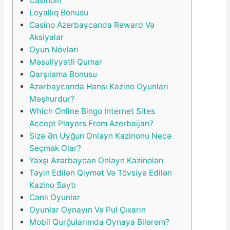
Casinoin
Loyallıq Bonusu
Casino Azerbaycanda Reward Və
Aksiyalar
Oyun Növləri
Məsuliyyətli Qumar
Qarşılama Bonusu
Azərbaycanda Hansı Kazino Oyunları
Məşhurdur?
Which Online Bingo Internet Sites
Accept Players From Azerbaijan?
Sizə Ən Uyğun Onlayn Kazinonu Necə
Seçmək Olar?
Yaxşı Azərbaycan Onlayn Kazinoları
Təyin Edilən Qiymət Və Tövsiyə Edilən
Kazino Saytı
Canlı Oyunlar
Oyunlar Oynayın Və Pul Çıxarın
Mobil Qurğularımda Oynaya Bilərəm?