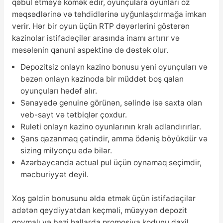
qəbul etməyə kömək edir, oyunçulara oyunları öz
məqsədlərinə və təhdidlərinə uyğunlaşdırmağa imkan
verir. Hər bir oyun üçün RTP dəyərlərini göstərən
kazinolar istifadəçilər arasında inamı artırır və
məsələnin qanuni aspektinə də dəstək olur.
Depozitsiz onlayn kazino bonusu yeni oyunçuları və
bəzən onlayn kazinoda bir müddət boş qalan
oyunçuları hədəf alır.
Sənayedə genuine görünən, səlində isə saxta olan
veb-sayt və tətbiqlər çoxdur.
Ruleti onlayn kazino oyunlarının kralı adlandırırlar.
Şans qazanmaq çətindir, amma ödəniş böyükdür və
sizing milyonçu edə bilər.
Azərbaycanda actual pul üçün oynamaq seçimdir,
məcburiyyət deyil.
Xoş gəldin bonusunu əldə etmək üçün istifadəçilər
adətən qeydiyyatdan keçməli, müəyyən depozit
qoymalı və bəzi hallarda promosiya kodunu daxil