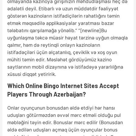
olmayanda kazinoya girişinizin məhdudlaşması heç də
ədalətli deyil. Etibarlı və uzun müddətdir fəaliyyət
göstərən kazinoların istifadiçilərin rahatlığını təmin
etmək məqsədilə applikasiyalar yaratması bazar
tələbatını qarşılamağa yönəlib.” “[newline]Bu
uyğunlaşma təkcə müasir həyat tərzinə uyğun olmaqla
qalmır, həm də reytinqli onlayn kazinoların
istifadəçiləri üçün əlçatanlıq, çeviklik və xoş oyun
mühiti təmin edir. Məsləhət gördüyümüz kazino
saytlarının mobil dizaynına və istifadəyə yararlılğına
xüsusi diqqət yetiririk.
Which Online Bingo Internet Sites Accept
Players Through Azerbaijan?
Onlar oyunçunun bonusdan əldə etdiyi hər hansı
uduşları götürməzdən əvvəl mərc etməli olduğu pul
məbləğini təyin edir. Bonuslar mərc edilir (Bonusdan
əldə edilən uduşları açmaq üçün oyunçular bonus