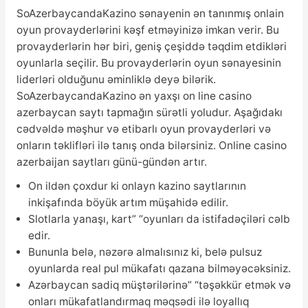
SoAzerbaycandaKazino sənayenin ən tanınmış onlain
oyun provayderlərini kəşf etməyinizə imkan verir. Bu
provayderlərin hər biri, geniş çeşiddə təqdim etdikləri
oyunlarla seçilir. Bu provayderlərin oyun sənayesinin
liderləri olduğunu əminliklə deyə bilərik.
SoAzerbaycandaKazino ən yaxşı on line casino
azerbaycan saytı tapmağın sürətli yoludur. Aşağıdakı
cədvəldə məşhur və etibarlı oyun provayderləri və
onların təklifləri ilə tanış onda bilərsiniz. Online casino
azerbaijan saytları günü-gündən artır.
On ildən çoxdur ki onlayn kazino saytlarının
inkişafında böyük artım müşahidə edilir.
Slotlarla yanaşı, kart” “oyunları da istifadəçiləri cəlb
edir.
Bununla belə, nəzərə almalısınız ki, belə pulsuz
oyunlarda real pul mükafatı qazana bilməyəcəksiniz.
Azərbaycan sadiq müştərilərinə” “təşəkkür etmək və
onları mükafatlandırmaq məqsədi ilə loyallıq