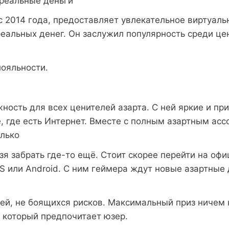
реальные деньги
 2014 года, предоставляет увлекательное виртуаль
реальных денег. Он заслужил популярность среди це
лояльности.
ность для всех ценителей азарта. С ней яркие и п
, где есть Интернет. Вместе с полным азартным ас
олько
я забрать где-то ещё. Стоит скорее перейти на офи
S или Android. С ним геймера ждут новые азартные
ей, не боящихся рисков. Максимальный приз ничем н
, который предпочитает юзер.