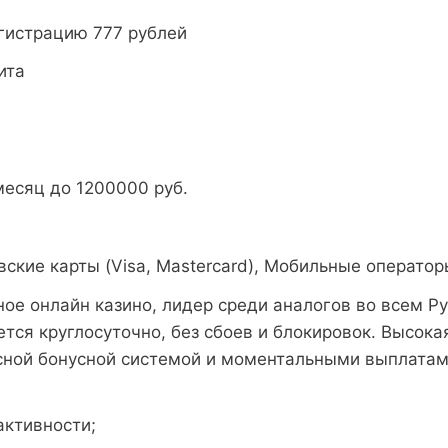
егистрацию 777 рублей
ита
 месяц до 1200000 руб.
овские карты (Visa, Mastercard), Мобильные операто
ое онлайн казино, лидер среди аналогов во всем Ру
тся круглосуточно, без сбоев и блокировок. Высока
сной бонусной системой и моментальными выплатами
активности;