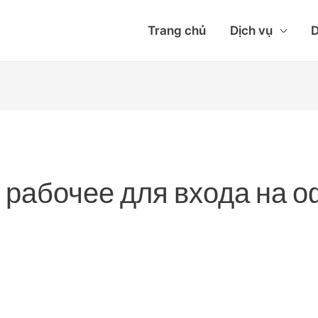
Trang chủ
Dịch vụ
D
о рабочее для входа на