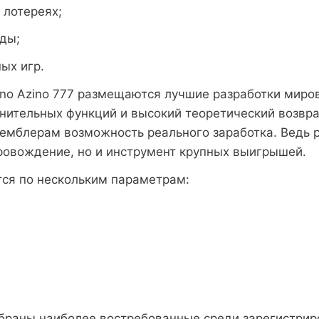
 лотереях;
ды;
ых игр.
ino Azino 777 размещаются лучшие разработки миро
нительных функций и высокий теоретический возвра
емблерам возможность реального заработка. Ведь р
ровождение, но и инструмент крупных выигрышей.
тся по нескольким параметрам:
обраны наиболее востребованные среди зарегистри