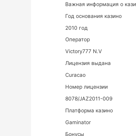
Важная информация о каз
Год основания казино
2010 год
Оператор
Victory777 N.V
Лицензия выдана
Curacao
Номер лицензии
8078/JAZ2011-009
Платформа казино
Gaminator
Бонусы