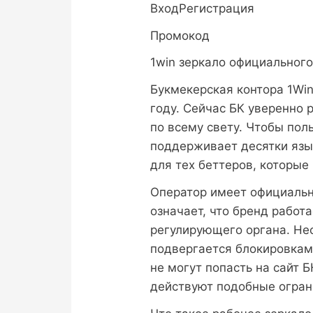
ВходРегистрация
Промокод
1win зеркало официального
Букмекерская контора 1Win
году. Сейчас БК уверенно 
по всему свету. Чтобы пол
поддерживает десятки язы
для тех беттеров, которые
Оператор имеет официальн
означает, что бренд работ
регулирующего органа. Нес
подвергается блокировкам 
не могут попасть на сайт 
действуют подобные огран