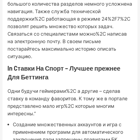
большого количества разделов немного усложнена
навигация. Также служба технической
поддержки%2C работающая в режиме 24%2F7%2C
позволят решить множество которых задач.
Связаться со специалистами можно%2C написав
на электронную почту. В своем письме
постарайтесь максимально историю описать
ситуацию.
In Cтавки На Спорт – Лучшее прежнее
Для Беттинга
Одни будучи геймерами%2C а другие – сделав
ставку в команду фаворитов. К тому же в портале
представлено мало игр%2C которые многим
интересны.”
Создание множественных аккаунтов и игра с
применением программ для автоматического
заключения пари запрещены правилами БК.