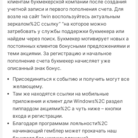
клиентам букмекерской компании после создания
учетной записи и первого пополнения счета. Для
возле на сайт 1win воспользуйтесь актуальным
зеркалом%2C ссылку” “на которое можно
затребовать у службы поддержки букмекера или
найдем через поиск. Букмекер мотивирует новых а
постоянных клиентов бонусными предложениями и
теми акциями. За регистрацию и начальное
пополнение счета букмекер начисляет уже
описанный знак бонус.
Присоединиться к событию и получить могут все
желающему.
Там же находятся ссылки на мобильные
приложения и клиент дли Windows%2C раздел
пиппардом акциями%2C а чуть ниже – кнопки
входа и регистрации.
Благодаря программам лояльности%2C
начинающий гемблер может прокачать наш