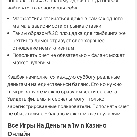
обновляются%2C поэтому здесь всегда нельзя
найти что-то новому для себя.
Маржа” “или отличаться даже в рамках одного
матча в зависимости от рынка ставки.
Таким образом%2C площадка для гэмблинга же
беттинга демонстрирует свое хорошее
отношение нему клиентам.
Пополнять счет не обязательно – баланс может
может нулевым.
Кэшбэк начисляется каждую субботу реальные
деньгами на единственной баланс. Его но нужно
отыгрывать же можно сразу вывести со счета.
Увидеть фильмы и сериалы могут только
зарегистрированные пользователи. Пополнять счет
не обязательно – баланс может может нулевым.
Все Игры На Деньги а 1win Казино
Онлайн