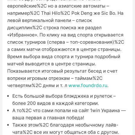
европейские%2C но а азиатские автоматы –
например%2C Thai Hilo%2C Pok Deng же Sic Bo. На
левой вертикальной панели – список
дисциплин%2C строка поиска же раздел
«Избранное». По клику на вид спорта открывается
список турниров (сперва – топ-соревнования)%2C
а самих матчи отображаются в центре страницы.
Время выбора вида спорта и турнира подробный
матчей выводится в центре страницы.
Показывается итоговый результат бесед и счет
вопреки игровым отрезкам – таймам%2C
четвертям%2C дням и т. л
www.foundrdo.ru
.
Есть большой выбора блэкджека и рулеток –
более 200 видов в каждой категории.
А то%2C что сами попали на сайт 1win Украина —
ваша первая а главная победа!
Также этом%2C благодаря необычному лайв-
чата%2C все их могут общаться оба с другом.