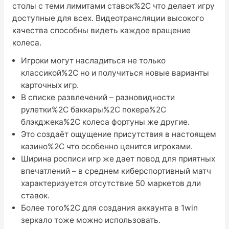
столы с теми лимитами ставок%2C что делает игру
доступные для всех. Видеотрансляции высокого
качества способны видеть каждое вращение
колеса.
Игроки могут насладиться не только
классикой%2C но и получиться новые варианты
карточных игр.
В списке развлечений – разновидности
рулетки%2C баккары%2C покера%2C
блэкджека%2C колеса фортуны же другие.
Это создаёт ощущение присутствия в настоящем
казино%2C что особенно ценится игроками.
Ширина росписи игр же дает повод для приятных
впечатлений – в среднем киберспортивный матч
характеризуется отсутствие 50 маркетов дли
ставок.
Более того%2C для создания аккаунта в 1win
зеркало тоже можно использовать.