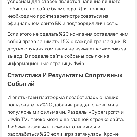
условием для ставок является наличие личного
кабинета на сайте букмекера. Для только
необходимо пройти зарегистрироваться на
официальном сайте БК и подтвердил личность.
Если этого не сделать%2C компания оставляет ним
собой право занимать 15% с каждой транзакции. В
других случаях компания не взимает комиссию за
вывод. В подвале сайта собраны ссылки на
информационные страницы 1win.
Статистика И Результаты Спортивных
Событий
И опять-таки платформа позаботилась о наших
пользователях%2C добавив раздел с новыми а
популярными фильмами. Разделы «Cybersport» и
«1win TV» также можно на главной строчке сайта.
Любимые фильмы помогут отвлечься и
расслабиться%2C если игра затянулась. Кроме