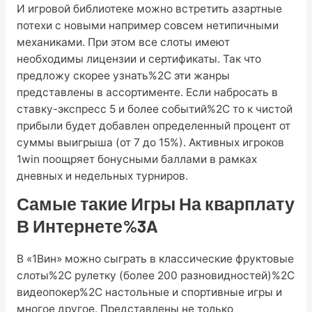
И игровой библиотеке можно встретить азартные
потехи с новыми например совсем нетипичными
механиками. При этом все слоты имеют
необходимы лицензии и сертификаты. Так что
предложу скорее узнать%2C эти жанры
представлены в ассортименте. Если набросать в
ставку-экспресс 5 и более событий%2C то к чистой
прибыли будет добавлен определенный процент от
суммы выигрыша (от 7 до 15%). Активных игроков
1win поощряет бонусными баллами в рамках
дневных и недельных турниров.
Самые такие Игры На кварплату
В Интернете%3A
В «1Вин» можно сыграть в классические фруктовые
слоты%2C рулетку (более 200 разновидностей)%2C
видеопокер%2C настольные и спортивные игры и
многое другое. Представлены не только