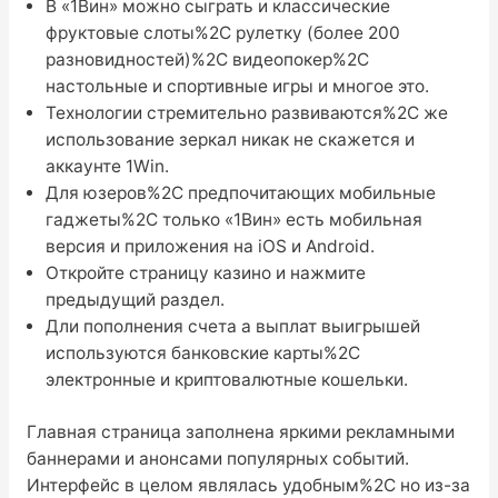
В «1Вин» можно сыграть и классические
фруктовые слоты%2C рулетку (более 200
разновидностей)%2C видеопокер%2C
настольные и спортивные игры и многое это.
Технологии стремительно развиваются%2C же
использование зеркал никак не скажется и
аккаунте 1Win.
Для юзеров%2C предпочитающих мобильные
гаджеты%2C только «1Вин» есть мобильная
версия и приложения на iOS и Android.
Откройте страницу казино и нажмите
предыдущий раздел.
Дли пополнения счета а выплат выигрышей
используются банковские карты%2C
электронные и криптовалютные кошельки.
Главная страница заполнена яркими рекламными
баннерами и анонсами популярных событий.
Интерфейс в целом являлась удобным%2C но из-за