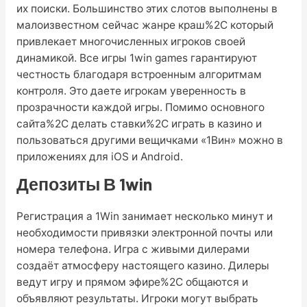
их поиски. Большинство этих слотов выполнены в
малоизвестном сейчас жанре краш%2C который
привлекает многочисленных игроков своей
динамикой. Все игры 1win games гарантируют
честность благодаря встроенным алгоритмам
контроля. Это даете игрокам уверенность в
прозрачности каждой игры. Помимо основного
сайта%2C делать ставки%2C играть в казино и
пользоваться другими вещичками «1Вин» можно в
приложениях для iOS и Android.
Депозиты В 1win
Регистрация а 1Win занимает несколько минут и
необходимости привязки электронной почты или
номера телефона. Игра с живыми дилерами
создаёт атмосферу настоящего казино. Дилеры
ведут игру и прямом эфире%2C общаются и
объявляют результаты. Игроки могут выбрать