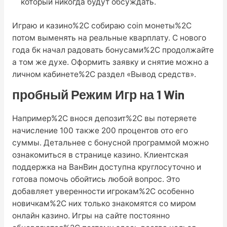
который никогда будут обсуждать.
Играю и казино%2C собираю coin монеты%2C
потом выменять на реальные кварплату. С нового
года бк начал радовать бонусами%2C продолжайте
а том же духе. Оформить заявку и снятие можно а
личном кабинете%2C раздел «Вывод средств».
пробный Режим Игр на 1 Win
Например%2C внося депозит%2C вы потеряете
начисление 100 также 200 процентов ото его
суммы. Детальнее с бонусной программой можно
ознакомиться в странице казино. Клиентская
поддержка на ВанВин доступна круглосуточно и
готова помочь обойтись любой вопрос. Это
добавляет уверенности игрокам%2C особенно
новичкам%2C них только знакомятся со миром
онлайн казино. Игры на сайте постоянно