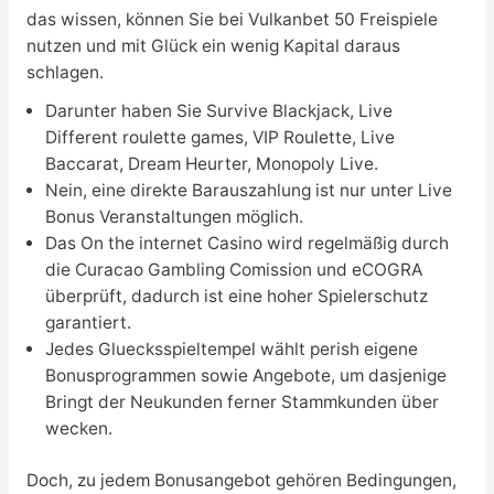
das wissen, können Sie bei Vulkanbet 50 Freispiele
nutzen und mit Glück ein wenig Kapital daraus
schlagen.
Darunter haben Sie Survive Blackjack, Live
Different roulette games, VIP Roulette, Live
Baccarat, Dream Heurter, Monopoly Live.
Nein, eine direkte Barauszahlung ist nur unter Live
Bonus Veranstaltungen möglich.
Das On the internet Casino wird regelmäßig durch
die Curacao Gambling Comission und eCOGRA
überprüft, dadurch ist eine hoher Spielerschutz
garantiert.
Jedes Gluecksspieltempel wählt perish eigene
Bonusprogrammen sowie Angebote, um dasjenige
Bringt der Neukunden ferner Stammkunden über
wecken.
Doch, zu jedem Bonusangebot gehören Bedingungen,