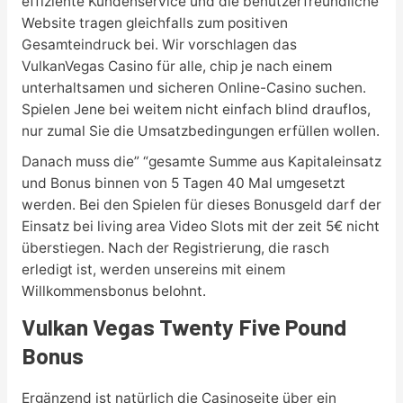
effiziente Kundenservice und die benutzerfreundliche
Website tragen gleichfalls zum positiven
Gesamteindruck bei. Wir vorschlagen das
VulkanVegas Casino für alle, chip je nach einem
unterhaltsamen und sicheren Online-Casino suchen.
Spielen Jene bei weitem nicht einfach blind drauflos,
nur zumal Sie die Umsatzbedingungen erfüllen wollen.
Danach muss die” “gesamte Summe aus Kapitaleinsatz
und Bonus binnen von 5 Tagen 40 Mal umgesetzt
werden. Bei den Spielen für dieses Bonusgeld darf der
Einsatz bei living area Video Slots mit der zeit 5€ nicht
überstiegen. Nach der Registrierung, die rasch
erledigt ist, werden unsereins mit einem
Willkommensbonus belohnt.
Vulkan Vegas Twenty Five Pound
Bonus
Ergänzend ist natürlich die Casinoseite über ein