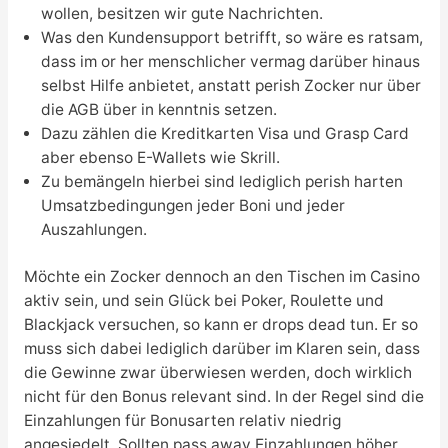
wollen, besitzen wir gute Nachrichten.
Was den Kundensupport betrifft, so wäre es ratsam,
dass im or her menschlicher vermag darüber hinaus
selbst Hilfe anbietet, anstatt perish Zocker nur über
die AGB über in kenntnis setzen.
Dazu zählen die Kreditkarten Visa und Grasp Card
aber ebenso E-Wallets wie Skrill.
Zu bemängeln hierbei sind lediglich perish harten
Umsatzbedingungen jeder Boni und jeder
Auszahlungen.
Möchte ein Zocker dennoch an den Tischen im Casino
aktiv sein, und sein Glück bei Poker, Roulette und
Blackjack versuchen, so kann er drops dead tun. Er so
muss sich dabei lediglich darüber im Klaren sein, dass
die Gewinne zwar überwiesen werden, doch wirklich
nicht für den Bonus relevant sind. In der Regel sind die
Einzahlungen für Bonusarten relativ niedrig
angesiedelt. Sollten pass away Einzahlungen höher