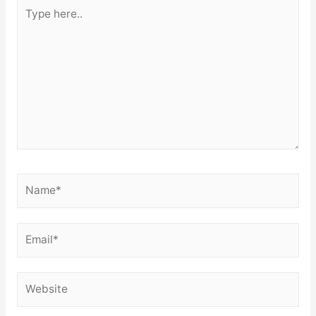
Type
here..
Name*
Email*
Website