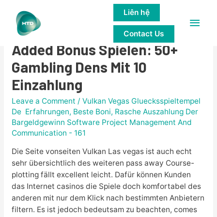
Liên hệ
Main
10 Euro Einzahlen Und Mit
Contact Us
Men
Added Bonus Spielen: 50+
Gambling Dens Mit 10
Einzahlung
Leave a Comment
/
Vulkan Vegas Gluecksspieltempel
De ️ Erfahrungen, Beste Boni, Rasche Auszahlung Der
Bargeldgewinn Software Project Management And
Communication - 161
Die Seite vonseiten Vulkan Las vegas ist auch echt
sehr übersichtlich des weiteren pass away Course-
plotting fällt excellent leicht. Dafür können Kunden
das Internet casinos die Spiele doch komfortabel des
anderen mit nur dem Klick nach bestimmten Anbietern
filtern. Es ist jedoch bedeutsam zu beachten, comes