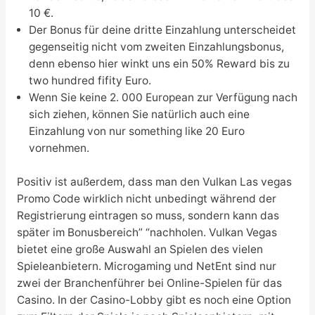
10 €.
Der Bonus für deine dritte Einzahlung unterscheidet
gegenseitig nicht vom zweiten Einzahlungsbonus,
denn ebenso hier winkt uns ein 50% Reward bis zu
two hundred fifity Euro.
Wenn Sie keine 2. 000 European zur Verfügung nach
sich ziehen, können Sie natürlich auch eine
Einzahlung von nur something like 20 Euro
vornehmen.
Positiv ist außerdem, dass man den Vulkan Las vegas
Promo Code wirklich nicht unbedingt während der
Registrierung eintragen so muss, sondern kann das
später im Bonusbereich” “nachholen. Vulkan Vegas
bietet eine große Auswahl an Spielen des vielen
Spieleanbietern. Microgaming und NetEnt sind nur
zwei der Branchenführer bei Online-Spielen für das
Casino. In der Casino-Lobby gibt es noch eine Option