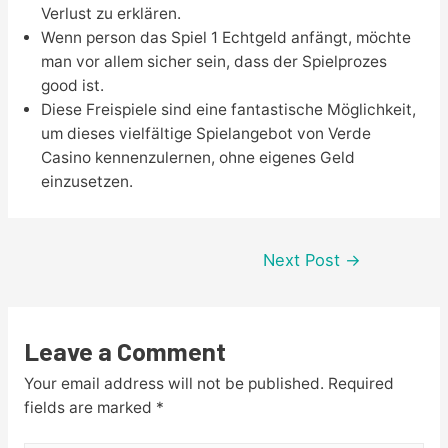
Verlust zu erklären.
Wenn person das Spiel 1 Echtgeld anfängt, möchte
man vor allem sicher sein, dass der Spielprozes
good ist.
Diese Freispiele sind eine fantastische Möglichkeit,
um dieses vielfältige Spielangebot von Verde
Casino kennenzulernen, ohne eigenes Geld
einzusetzen.
Post
Next Post
→
navigation
Leave a Comment
Your email address will not be published.
Required
fields are marked
*