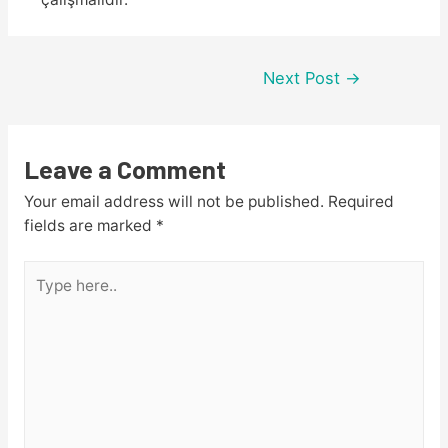
Post
Next Post
→
navigation
Leave a Comment
Your email address will not be published.
Required
fields are marked
*
Type
here..