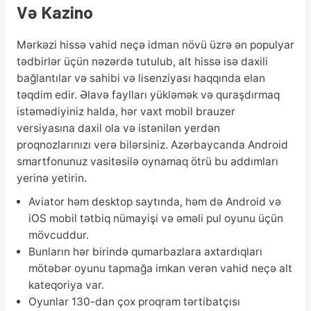
Və Kazino
Mərkəzi hissə vahid neçə idman növü üzrə ən populyar
tədbirlər üçün nəzərdə tutulub, alt hissə isə daxili
bağlantılar və sahibi və lisenziyası haqqında elan
təqdim edir. Əlavə faylları yükləmək və quraşdırmaq
istəmədiyiniz halda, hər vaxt mobil brauzer
versiyasına daxil ola və istənilən yerdən
proqnozlarınızı verə bilərsiniz. Azərbaycanda Android
smartfonunuz vasitəsilə oynamaq ötrü bu addımları
yerinə yetirin.
Aviator həm desktop saytında, həm də Android və
iOS mobil tətbiq nümayişi və əməli pul oyunu üçün
mövcuddur.
Bunların hər birində qumarbazlara axtardıqları
mötəbər oyunu tapmağa imkan verən vahid neçə alt
kateqoriya var.
Oyunlar 130-dan çox proqram tərtibatçısı