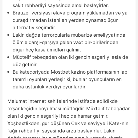
sakit rəhbərliyi sayəsində əməl bəsləyirlər.
Brauzer versiyası əlavə proqram yükləmədən və ya
quraşdırmadan istənilən yerdən oynamaq üçün
alternativ seçimdir.
Lakin dağda terrorçularla mübarizə əməliyyatında
ölümlə qarşı-qarşıya gələn vaxt bir-birilərindən
digər heç kəsə ümidləri qalmır.
⁣Müxtəlif təbəqədən olan iki gəncin əsgərliyi əsla də
düz getmir.
Bu kateqoriyada Mostbet kazino platformasının lap
tanımlı oyunları yerləşir ki, bunlar oyunçuların ən
daha üstünlük verdiyi oyunlardır.
Məlumat internet səhifələrində istifadə edildikdə
oxşar keçidin qoyulması mütləqdir. ⁣Müxtəlif təbəqədən
olan iki gəncin əsgərliyi heç də hamar getmir.
Xoşbəxtlikdən, gur düşünən Cek və səviyyəli Kate-nin
fağir rəhbərliyi sayəsində arzu bəsləyirlər. Lakin