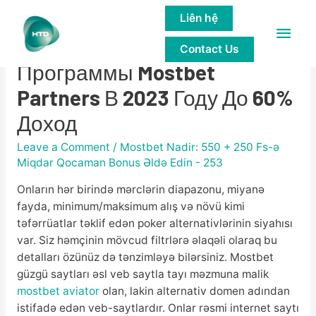
Liên hệ
Main
Обзор Партнерской
Contact Us
Men
Программы Mostbet
Partners В 2023 Году До 60%
Доход
Leave a Comment
/
Mostbet Nadir: 550 + 250 Fs-ə
Miqdar Qocaman Bonus Əldə Edin - 253
Onların hər birində mərclərin diapazonu, miyanə
fayda, minimum/maksimum alış və növü kimi
təfərrüatlar təklif edən poker alternativlərinin siyahısı
var. Siz həmçinin mövcud filtrlərə əlaqəli olaraq bu
detalları özünüz də tənzimləyə bilərsiniz. Mostbet
güzgü saytları əsl veb saytla tayı məzmuna malik
mostbet aviator
olan, lakin alternativ domen adından
istifadə edən veb-saytlardır. Onlar rəsmi internet saytı