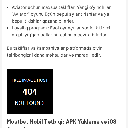
Aviator uchun maxsus takliflar: Yangi o’yinchilar
“Aviator” oyunu üçün bepul aylantirishlar va ya
bepul tikishlar qazana bilərlər.
Loyallıq proqramı: Faol oyunçular sodiqlik tizimi
orqali yig’gan ballarini real pula çevirə bilərlər.
Bu takliflar va kampaniyalar platformada o’yin
tajribangizni daha məhsuldar və maraqlı edir.
Mostbet Mobil Tətbiqi: APK Yükləmə və iOS