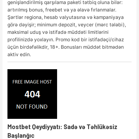
genişləndirilmiş qarşılama paketi tətbiq oluna bilər:
artırılmış bonus, freebet və ya əlavə fırlanmalar.
Şərtlər regiona, hesab valyutasına və kampaniyaya
görə dəyişir; minimum depozit, veycer (mərc tələbi),
maksimal uduş və istifadə müddəti limitlərini
profilinizdə yoxlayın. Promo kod bir istifadəçi/cihaz
üçün birdəfəlikdir, 18+. Bonusları müddət bitmədən
aktiv edin.
Mostbet Qeydiyyatı: Sadə və Təhlükəsiz
Başlanğıc