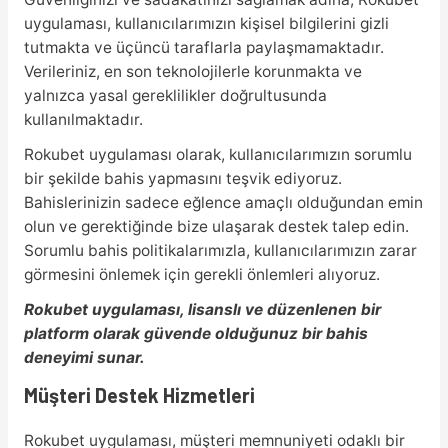
uygulaması, kullanıcılarımızın kişisel bilgilerini gizli
tutmakta ve üçüncü taraflarla paylaşmamaktadır.
Verileriniz, en son teknolojilerle korunmakta ve
yalnızca yasal gereklilikler doğrultusunda
kullanılmaktadır.
Rokubet uygulaması olarak, kullanıcılarımızın sorumlu
bir şekilde bahis yapmasını teşvik ediyoruz.
Bahislerinizin sadece eğlence amaçlı olduğundan emin
olun ve gerektiğinde bize ulaşarak destek talep edin.
Sorumlu bahis politikalarımızla, kullanıcılarımızın zarar
görmesini önlemek için gerekli önlemleri alıyoruz.
Rokubet uygulaması, lisanslı ve düzenlenen bir
platform olarak güvende olduğunuz bir bahis
deneyimi sunar.
Müşteri Destek Hizmetleri
Rokubet uygulaması, müşteri memnuniyeti odaklı bir