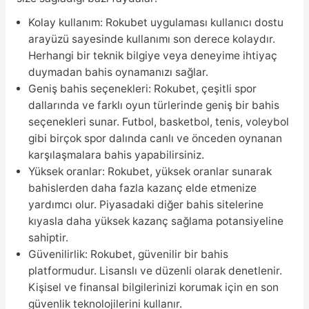
Kolay kullanım: Rokubet uygulaması kullanıcı dostu
arayüzü sayesinde kullanımı son derece kolaydır.
Herhangi bir teknik bilgiye veya deneyime ihtiyaç
duymadan bahis oynamanızı sağlar.
Geniş bahis seçenekleri: Rokubet, çeşitli spor
dallarında ve farklı oyun türlerinde geniş bir bahis
seçenekleri sunar. Futbol, basketbol, tenis, voleybol
gibi birçok spor dalında canlı ve önceden oynanan
karşılaşmalara bahis yapabilirsiniz.
Yüksek oranlar: Rokubet, yüksek oranlar sunarak
bahislerden daha fazla kazanç elde etmenize
yardımcı olur. Piyasadaki diğer bahis sitelerine
kıyasla daha yüksek kazanç sağlama potansiyeline
sahiptir.
Güvenilirlik: Rokubet, güvenilir bir bahis
platformudur. Lisanslı ve düzenli olarak denetlenir.
Kişisel ve finansal bilgilerinizi korumak için en son
güvenlik teknolojilerini kullanır.