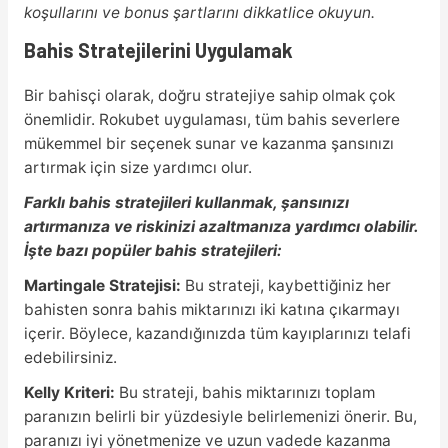
koşullarını ve bonus şartlarını dikkatlice okuyun.
Bahis Stratejilerini Uygulamak
Bir bahisçi olarak, doğru stratejiye sahip olmak çok
önemlidir. Rokubet uygulaması, tüm bahis severlere
mükemmel bir seçenek sunar ve kazanma şansınızı
artırmak için size yardımcı olur.
Farklı bahis stratejileri kullanmak, şansınızı
artırmanıza ve riskinizi azaltmanıza yardımcı olabilir.
İşte bazı popüler bahis stratejileri:
Martingale Stratejisi:
Bu strateji, kaybettiğiniz her
bahisten sonra bahis miktarınızı iki katına çıkarmayı
içerir. Böylece, kazandığınızda tüm kayıplarınızı telafi
edebilirsiniz.
Kelly Kriteri:
Bu strateji, bahis miktarınızı toplam
paranızın belirli bir yüzdesiyle belirlemenizi önerir. Bu,
paranızı iyi yönetmenize ve uzun vadede kazanma