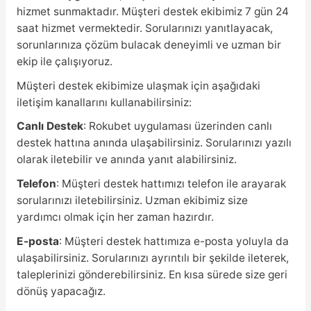
hizmet sunmaktadır. Müşteri destek ekibimiz 7 gün 24
saat hizmet vermektedir. Sorularınızı yanıtlayacak,
sorunlarınıza çözüm bulacak deneyimli ve uzman bir
ekip ile çalışıyoruz.
Müşteri destek ekibimize ulaşmak için aşağıdaki
iletişim kanallarını kullanabilirsiniz:
Canlı Destek
: Rokubet uygulaması üzerinden canlı
destek hattına anında ulaşabilirsiniz. Sorularınızı yazılı
olarak iletebilir ve anında yanıt alabilirsiniz.
Telefon
: Müşteri destek hattımızı telefon ile arayarak
sorularınızı iletebilirsiniz. Uzman ekibimiz size
yardımcı olmak için her zaman hazırdır.
E-posta
: Müşteri destek hattımıza e-posta yoluyla da
ulaşabilirsiniz. Sorularınızı ayrıntılı bir şekilde ileterek,
taleplerinizi gönderebilirsiniz. En kısa sürede size geri
dönüş yapacağız.