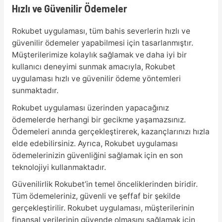
Hızlı ve Güvenilir Ödemeler
Rokubet uygulaması, tüm bahis severlerin hızlı ve
güvenilir ödemeler yapabilmesi için tasarlanmıştır.
Müşterilerimize kolaylık sağlamak ve daha iyi bir
kullanıcı deneyimi sunmak amacıyla, Rokubet
uygulaması hızlı ve güvenilir ödeme yöntemleri
sunmaktadır.
Rokubet uygulaması üzerinden yapacağınız
ödemelerde herhangi bir gecikme yaşamazsınız.
Ödemeleri anında gerçekleştirerek, kazançlarınızı hızla
elde edebilirsiniz. Ayrıca, Rokubet uygulaması
ödemelerinizin güvenliğini sağlamak için en son
teknolojiyi kullanmaktadır.
Güvenilirlik Rokubet’in temel önceliklerinden biridir.
Tüm ödemeleriniz, güvenli ve şeffaf bir şekilde
gerçekleştirilir. Rokubet uygulaması, müşterilerinin
finansal verilerinin güvende olmasını sağlamak için