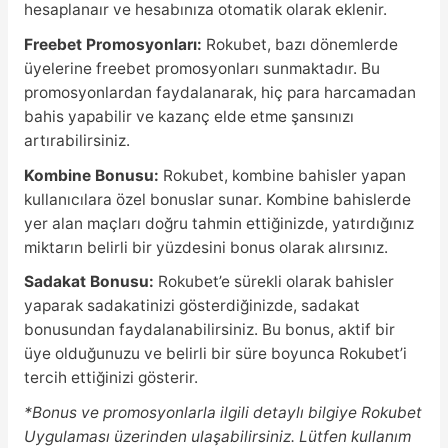
hesaplanaır ve hesabınıza otomatik olarak eklenir.
Freebet Promosyonları:
Rokubet, bazı dönemlerde
üyelerine freebet promosyonları sunmaktadır. Bu
promosyonlardan faydalanarak, hiç para harcamadan
bahis yapabilir ve kazanç elde etme şansınızı
artırabilirsiniz.
Kombine Bonusu:
Rokubet, kombine bahisler yapan
kullanıcılara özel bonuslar sunar. Kombine bahislerde
yer alan maçları doğru tahmin ettiğinizde, yatırdığınız
miktarın belirli bir yüzdesini bonus olarak alırsınız.
Sadakat Bonusu:
Rokubet’e sürekli olarak bahisler
yaparak sadakatinizi gösterdiğinizde, sadakat
bonusundan faydalanabilirsiniz. Bu bonus, aktif bir
üye olduğunuzu ve belirli bir süre boyunca Rokubet’i
tercih ettiğinizi gösterir.
*Bonus ve promosyonlarla ilgili detaylı bilgiye Rokubet
Uygulaması üzerinden ulaşabilirsiniz. Lütfen kullanım