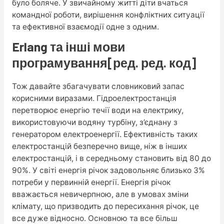
було боляче. У звичайному житті діти вчаться
командної роботи, вирішення конфліктних ситуації
та ефективної взаємодії одне з одним.
Erlang та інші мови
програмування[ред. ред. код]
Тож давайте збагачувати словниковий запас
корисними виразами. Гідроелектростанція
перетворює енергію течії води на електрику,
використовуючи водяну турбіну, з’єднану з
генератором електроенергії. Ефективність таких
електростанцій безперечно вище, ніж в інших
електростанцій, і в середньому становить від 80 до
90%. У світі енергія річок задовольняє близько 3%
потреби у первинній енергії. Енергія річок
вважається невичерпною, але в умовах зміни
клімату, що призводить до пересихання річок, це
все дуже відносно. Основною та все більш