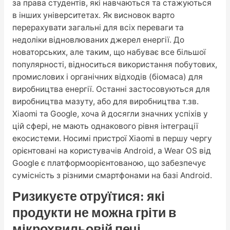
за права студентів, які навчаються та стажуються
в інших університетах. Як висновок варто
перерахувати загальні для всіх переваги та
недоліки відновлюваних джерел енергії. До
новаторських, але таким, що набуває все більшої
популярності, відноситься використання побутових,
промислових і органічних відходів (біомаса) для
виробництва енергії. Останні застосовуються для
виробництва мазуту, або для виробництва т.зв.
Xiaomi та Google, хоча й досягли значних успіхів у
цій сфері, не мають однакового рівня інтеграції
екосистеми. Носимі пристрої Xiaomi в першу чергу
орієнтовані на користувачів Android, а Wear OS від
Google є платформоорієнтованою, що забезпечує
сумісність з різними смартфонами на базі Android.
Ризикуєте отруїтися: які
продукти не можна гріти в
мікрохвильовій печі