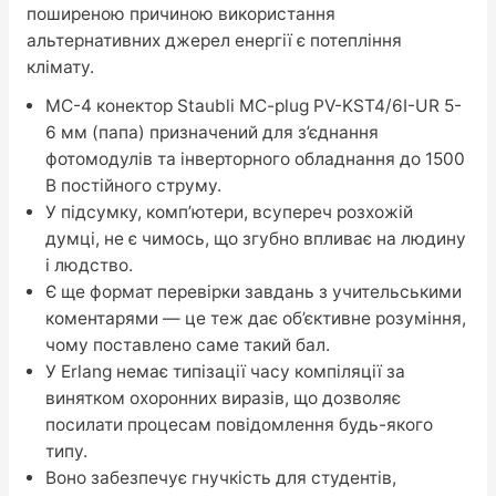
поширеною причиною використання
альтернативних джерел енергії є потепління
клімату.
MC-4 конектор Staubli MC-plug PV-KST4/6I-UR 5-
6 мм (папа) призначений для з’єднання
фотомодулів та інверторного обладнання до 1500
В постійного струму.
У підсумку, комп’ютери, всупереч розхожій
думці, не є чимось, що згубно впливає на людину
і людство.
Є ще формат перевірки завдань з учительськими
коментарями — це теж дає об’єктивне розуміння,
чому поставлено саме такий бал.
У Erlang немає типізації часу компіляції за
винятком охоронних виразів, що дозволяє
посилати процесам повідомлення будь-якого
типу.
Воно забезпечує гнучкість для студентів,