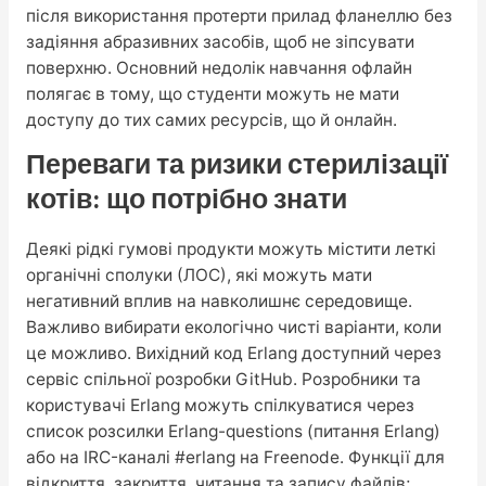
після використання протерти прилад фланеллю без
задіяння абразивних засобів, щоб не зіпсувати
поверхню. Основний недолік навчання офлайн
полягає в тому, що студенти можуть не мати
доступу до тих самих ресурсів, що й онлайн.
Переваги та ризики стерилізації
котів: що потрібно знати
Деякі рідкі гумові продукти можуть містити леткі
органічні сполуки (ЛОС), які можуть мати
негативний вплив на навколишнє середовище.
Важливо вибирати екологічно чисті варіанти, коли
це можливо. Вихідний код Erlang доступний через
сервіс спільної розробки GitHub. Розробники та
користувачі Erlang можуть спілкуватися через
список розсилки Erlang-questions (питання Erlang)
або на IRC-каналі #erlang на Freenode. Функції для
відкриття, закриття, читання та запису файлів;