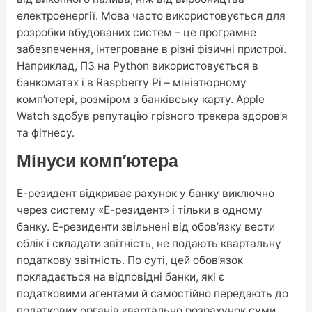
електроенергії. Мова часто використовується для
розробки вбудованих систем – це програмне
забезпечення, інтегроване в різні фізичні пристрої.
Наприклад, ПЗ на Python використовується в
банкоматах і в Raspberry Pi – мініатюрному
комп’ютері, розміром з банківську карту. Apple
Watch здобув репутацію грізного трекера здоров’я
та фітнесу.
Мінуси комп’ютера
Е-резидент відкриває рахунок у банку виключно
через систему «Е-резидент» і тільки в одному
банку. Е-резиденти звільнені від обов’язку вести
облік і складати звітність, не подають квартальну
податкову звітність. По суті, цей обов’язок
покладається на відповідні банки, які є
податковими агентами й самостійно передають до
податкових органів квартально розрахунок суми