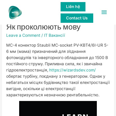
Liên hệ
Main
Пірсинг язика плюси і мінуси
Contact Us
Men
Як проколюють мову
Leave a Comment
/
IT Вакансії
MC-4 конектор Staubli MC-socket PV-KBT4/6I-UR 5-
6 мм (мама) призначений для з’єднання
фотомодулів та інверторного обладнання до 1500 В
постійного струму. Приливна сила, як і звичайна
гідроелектростанція,
https://wizardsdev.com/
обертає турбіну, поєднану з генератором. Однак у
небагатьох місцях будівництво такої електростанції
вигідне, оскільки ці електростанції
характеризуються незначною рентабельністю.