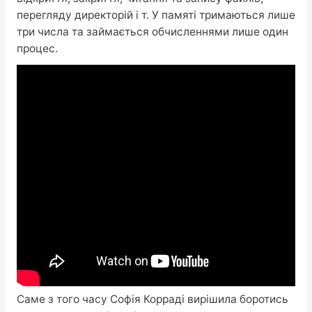
перегляду директорій і т. У памяті тримаються лише
три числа та займається обчисленнями лише один
процес.
Саме з того часу Софія Корраді вирішила боротись