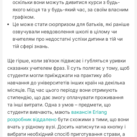
оскільки вони можуть дивитися курси з будь-
якого місця та у будь-який час, за своїм власним
графіком.
Це може стати сюрпризом для батьків, які раніше
озвучували невдоволення школі в цілому чи
вчителям про недостатні успіхи дитини в тій чи
тій сфері знань.
Ще гірше, коли зв’язок підвисає і губляться уривки
сказаних учителем фраз. Її суть полягає у тому, щоб
студенти могли приїжджати на практику або
навчання до університетів інших країн на декілька
місяців. Під час цього періоду вони отримують
стипендію, що дає змогу оплачувати проживання
та інші витрати. Одна з умов – предмети, що
студенти вивчають, мають
вакансія Erlang
розробник віддалено
бути схожими з тими, що вони
вчать у рідному вузі. Досить натиснути на кнопку і
вибрати необхідний спосіб приготування страви, а