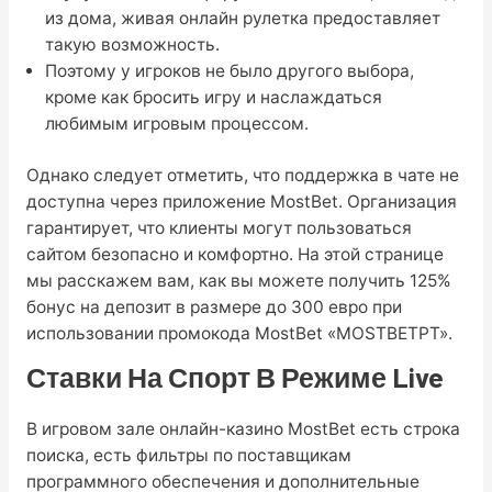
из дома, живая онлайн рулетка предоставляет
такую возможность.
Поэтому у игроков не было другого выбора,
кроме как бросить игру и наслаждаться
любимым игровым процессом.
Однако следует отметить, что поддержка в чате не
доступна через приложение MostBet. Организация
гарантирует, что клиенты могут пользоваться
сайтом безопасно и комфортно. На этой странице
мы расскажем вам, как вы можете получить 125%
бонус на депозит в размере до 300 евро при
использовании промокода MostBet «MOSTBETPT».
Ставки На Спорт В Режиме Live
В игровом зале онлайн-казино MostBet есть строка
поиска, есть фильтры по поставщикам
программного обеспечения и дополнительные