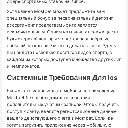
сфере спортивных ставок на Кипре.
Хотя казино Mostbet может предложить вам
специальный бонус за первоначальный депозит,
ассортимент предлагаемых игр является
исключительным. Одним из главных преимуществ
букмекерской конторы является разнообразие
событий, на которые можно делать ставки. Здесь
вы найдете несколько десятков видов спорта, в
каждом из которых доступно множество других лиг
и чемпионатов.
Системные Требования Для Ios
Вы можете использовать мобильное приложение
Mostbet без необходимости создания
дополнительных учетных записей. Чтобы получить
доступ к сайту, введите регистрационные данные
вашего действующего счета в Mostbet. Если же
хотите загрузить приложение через мобильную