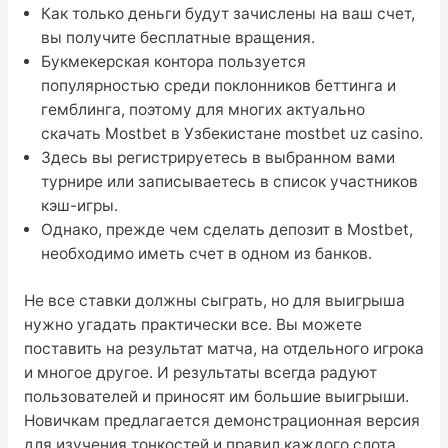
Как только деньги будут зачислены на ваш счет,
вы получите бесплатные вращения.
Букмекерская контора пользуется
популярностью среди поклонников беттинга и
гемблинга, поэтому для многих актуально
скачать Mostbet в Узбекистане mostbet uz casino.
Здесь вы регистрируетесь в выбранном вами
турнире или записываетесь в список участников
кэш-игры.
Однако, прежде чем сделать депозит в Mostbet,
необходимо иметь счет в одном из банков.
Не все ставки должны сыграть, но для выигрыша
нужно угадать практически все. Вы можете
поставить на результат матча, на отдельного игрока
и многое другое. И результаты всегда радуют
пользователей и приносят им большие выигрыши.
Новичкам предлагается демонстрационная версия
для изучения тонкостей и правил каждого слота.