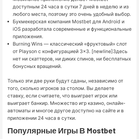
доступным 24 часа в сутки 7 дней в неделю и из
любого места, поэтому это очень удобный выбор.
Букмекерская компания Mostbet для Android и
iOS разработала современные и функциональные
приложения.
Burning Wins — классический «фруктовый» слот
от Playson с конфигурацией 3×3. [newline]Здесь
нет ни скаттеров, ни диких спинов, ни бесплатных
бонусных вращений.
Только эти две руки будут сданы, независимо от
того, сколько игроков за столом. Вы делаете
ставку, если считаете, что выиграет игрок или
выиграет банкир. Множество игр казино, онлайн-
автоматы и многое другое доступно на сайте и в
приложении 24 часа в сутки.
Популярные Игры В Mostbet