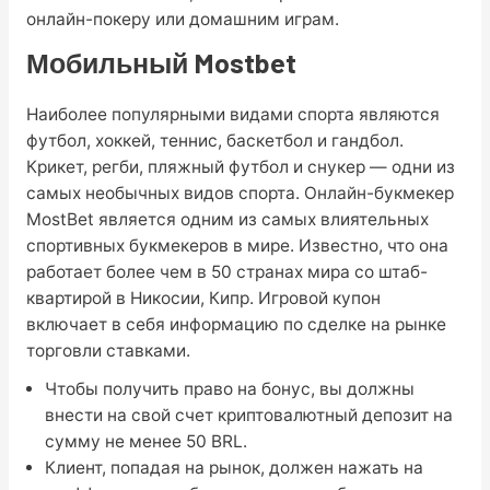
онлайн-покеру или домашним играм.
Мобильный Mostbet
Наиболее популярными видами спорта являются
футбол, хоккей, теннис, баскетбол и гандбол.
Крикет, регби, пляжный футбол и снукер — одни из
самых необычных видов спорта. Онлайн-букмекер
MostBet является одним из самых влиятельных
спортивных букмекеров в мире. Известно, что она
работает более чем в 50 странах мира со штаб-
квартирой в Никосии, Кипр. Игровой купон
включает в себя информацию по сделке на рынке
торговли ставками.
Чтобы получить право на бонус, вы должны
внести на свой счет криптовалютный депозит на
сумму не менее 50 BRL.
Клиент, попадая на рынок, должен нажать на