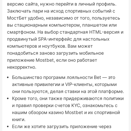
версию сайта, нужно перейти в личный профиль.
Заключать пари на исход спортивных событий с
МостБет удобно, независимо от того, пользуетесь
вы стационарным компьютером, планшетом или
смартфоном. На выбор стандартная HTML-версия и
продвинутый SPA-интерфейс для настольных
компьютеров и ноутбуков. Вам может
понадобиться заново загрузить мобильное
приложение Mostbet, если оно работает
некорректно.
Большинство программ лояльности Bet — это
активные привилегии и VIP-клиенты, которыми
они пользуются, делая ставки на этой платформе.
Кроме того, они также придерживаются политики
и правил проверки счетов KYC, ознакомьтесь с
нашим обзором казино Mostbet и их спортивной
книги.
Если же хотите загрузить приложение через