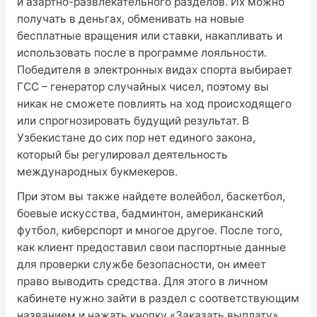
и азартно-развлекательного разделов. Их можно
получать в деньгах, обменивать на новые
бесплатные вращения или ставки, накапливать и
использовать после в программе лояльности.
Победителя в электронных видах спорта выбирает
ГСС – генератор случайных чисел, поэтому вы
никак не сможете повлиять на ход происходящего
или спрогнозировать будущий результат. В
Узбекистане до сих пор нет единого закона,
который бы регулировал деятельность
международных букмекеров.
При этом вы также найдете волейбол, баскетбол,
боевые искусства, бадминтон, американский
футбол, киберспорт и многое другое. После того,
как клиент предоставил свои паспортные данные
для проверки службе безопасности, он имеет
право выводить средства. Для этого в личном
кабинете нужно зайти в раздел с соответствующим
названием и нажать кнопку «Заказать выплату».