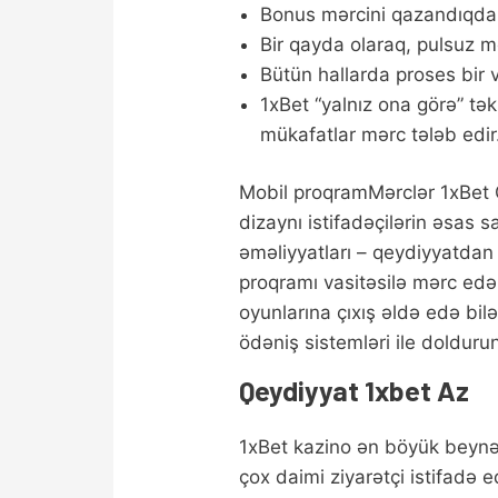
Bonus mərcini qazandıqda,
Bir qayda olaraq, pulsuz m
Bütün hallarda proses bir 
1xBet “yalnız ona görə” tə
mükafatlar mərc tələb edir
Mobil proqramMərclər 1xBet G
dizaynı istifadəçilərin əsas 
əməliyyatları – qeydiyyatdan
proqramı vasitəsilə mərc edə
oyunlarına çıxış əldə edə bi
ödəniş sistemləri ile dolduru
Qeydiyyat 1xbet Az
1xBet kazino ən böyük beynə
çox daimi ziyarətçi istifadə 