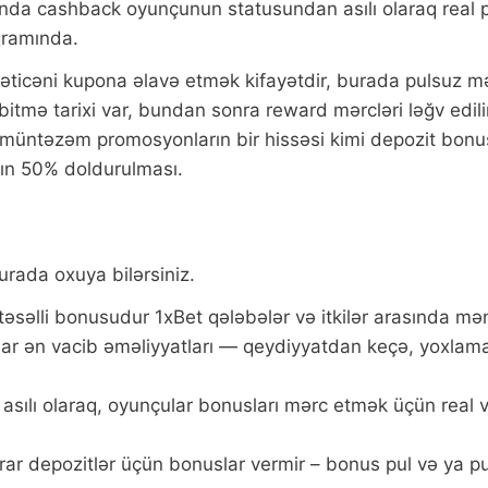
nunda cashback oyunçunun statusundan asılı olaraq real p
oqramında.
ticəni kupona əlavə etmək kifayətdir, burada pulsuz mərc
bitmə tarixi var, bundan sonra reward mərcləri ləğv edi
 müntəzəm promosyonların bir hissəsi kimi depozit bonusl
bın 50% doldurulması.
urada oxuya bilərsiniz.
səlli bonusudur 1xBet qələbələr və itkilər arasında mənf
ar ən vacib əməliyyatları — qeydiyyatdan keçə, yoxlama
.
sılı olaraq, oyunçular bonusları mərc etmək üçün real 
krar depozitlər üçün bonuslar vermir – bonus pul və ya p