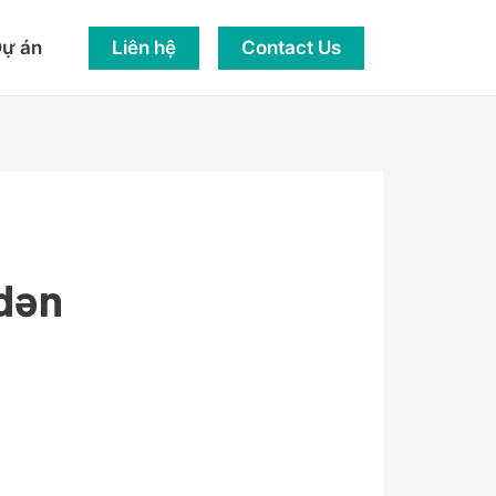
Liên hệ
Contact Us
ự án
rdən