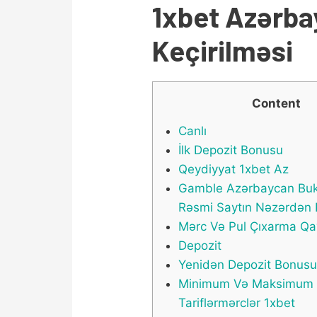
1xbet Azərba
Keçirilməsi
Content
Canlı
İlk Depozit Bonusu
Qeydiyyat 1xbet Az
Gamble Azərbaycan Buk
Rəsmi Saytın Nəzərdən K
Mərc Və Pul Çıxarma Qa
Depozit
Yenidən Depozit Bonus
Minimum Və Maksimum
Tariflərmərclər 1xbet