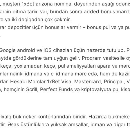
 müştəri 1xBet arizona nominal dəyərindən aşağı ödəni
ərcin bitmə tarixi var, bundan sonra added bonus mərclər
və ya iki dəqiqədən çox çəkmir.
krar depozitlər üçün bonuslar vermir – bonus pul və ya p
.
oogle android və iOS cihazları üçün nəzərdə tutulub. Pr
saytda gördüklərinə tam uyğun gəlir. Proqram vasitəsilə 
 keçə, yoxlamadan keçə, pul əməliyyatları apara və mərc 
nlər nəinki idmana və e-idmana mərc edə, həm də kazino
lərlər. Hesabı Mərclər 1xBet Visa, Mastercard, Principal
n, həmçinin Scrill, Perfect Funds və kriptovalyuta pul kis
lxalq bukmeker kontorlarından biridir. Hazırda bukme
edir. Əsas üstünlüklərə yüksək əmsallar, idman və digər t