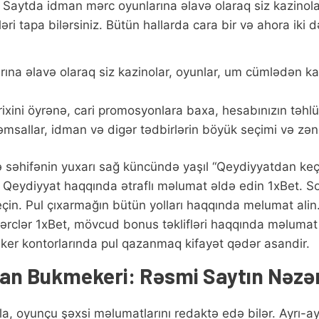
. Saytda idman mərc oyunlarına əlavə olaraq siz kazinol
ləri tapa bilərsiniz. Bütün hallarda cara bir və ahora ik
na əlavə olaraq siz kazinolar, oyunlar, um cümlədən kar
rixini öyrənə, cari promosyonlara baxa, hesabınızın təhlük
msallar, idman və digər tədbirlərin böyük seçimi və zəng
ə səhifənin yuxarı sağ küncündə yaşıl “Qeydiyyatdan keç
n. Qeydiyyat haqqında ətraflı məlumat əldə edin 1xBet. 
çin. Pul çıxarmağın bütün yolları haqqında melumat ali
Mərclər 1xBet, mövcud bonus təklifləri haqqında məlumat
ker kontorlarında pul qazanmaq kifayət qədər asandir.
n Bukmekeri: Rəsmi Saytın Nəzər
a, oyunçu şəxsi məlumatlarını redaktə edə bilər. Ayrı-ayrı