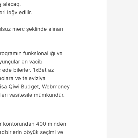
ş alacaq.
i ləğv edilir.
ulsuz mərc şəklində alınan
oqramın funksionallığı və
oyunçular ən vacib
edə bilərlər. 1xBet az
lara və televiziya
, Visa Qiwi Budget, Webmoney
ələri vasitəsilə mümkündür.
ker kontorundan 400 mindən
ədbirlərin böyük seçimi və