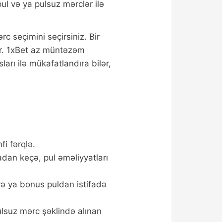
ul və ya pulsuz mərclər ilə
 seçimini seçirsiniz. Bir
lir. 1xBet az müntəzəm
arı ilə mükafatlandıra bilər,
i fərqlə.
dan keçə, pul əməliyyatları
və ya bonus puldan istifadə
ulsuz mərc şəklində alınan