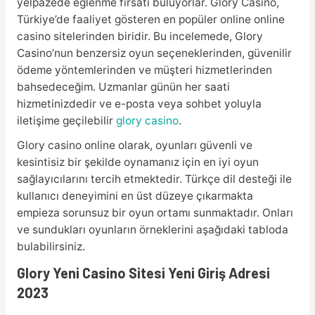
yelpazede eğlenme fırsatı buluyorlar. Glory Casino,
Türkiye’de faaliyet gösteren en popüler online online
casino sitelerinden biridir. Bu incelemede, Glory
Casino’nun benzersiz oyun seçeneklerinden, güvenilir
ödeme yöntemlerinden ve müşteri hizmetlerinden
bahsedeceğim. Uzmanlar günün her saati
hizmetinizdedir ve e-posta veya sohbet yoluyla
iletişime geçilebilir
glory casino
.
Glory casino online olarak, oyunları güvenli ve
kesintisiz bir şekilde oynamanız için en iyi oyun
sağlayıcılarını tercih etmektedir. Türkçe dil desteği ile
kullanıcı deneyimini en üst düzeye çıkarmakta
empieza sorunsuz bir oyun ortamı sunmaktadır. Onları
ve sundukları oyunların örneklerini aşağıdaki tabloda
bulabilirsiniz.
Glory Yeni Casino Sitesi Yeni Giriş Adresi
2023