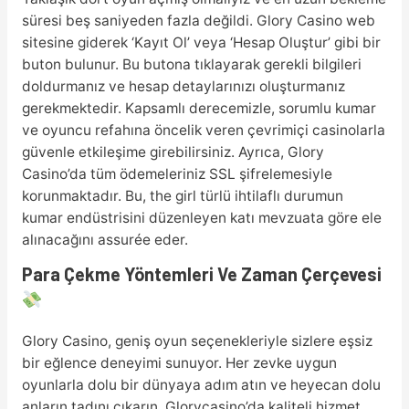
süresi beş saniyeden fazla değildi. Glory Casino web
sitesine giderek ‘Kayıt Ol’ veya ‘Hesap Oluştur’ gibi bir
buton bulunur. Bu butona tıklayarak gerekli bilgileri
doldurmanız ve hesap detaylarınızı oluşturmanız
gerekmektedir. Kapsamlı derecemizle, sorumlu kumar
ve oyuncu refahına öncelik veren çevrimiçi casinolarla
güvenle etkileşime girebilirsiniz. Ayrıca, Glory
Casino’da tüm ödemeleriniz SSL şifrelemesiyle
korunmaktadır. Bu, the girl türlü ihtilaflı durumun
kumar endüstrisini düzenleyen katı mevzuata göre ele
alınacağını assurée eder.
Para Çekme Yöntemleri Ve Zaman Çerçevesi
Glory Casino, geniş oyun seçenekleriyle sizlere eşsiz
bir eğlence deneyimi sunuyor. Her zevke uygun
oyunlarla dolu bir dünyaya adım atın ve heyecan dolu
anların tadını çıkarın. Glorycasino’da kaliteli hizmet,