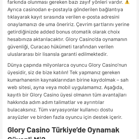
farkında olunması gereken bazı zayıf yönleri vardır.
Ayrıca casinodan e-postayla gönderilen bağlantıya
tıklayarak kayıt sırasında verilen e-posta adresini
onaylamanızı de uma öneririz. Çevrim şartlarını yerine
getirdiğinizde added bonus otomatik olarak choix
hesabınıza aktarılacaktır. Glory Casino’da oynamanın
güvenliği, Curacao hükümeti tarafından verilen
uluslararası bir lisansla garanti edilmektedir.
Dünya çapında milyonlarca oyuncu Glory Casino’nun
üyesidir, siz de bize katılın! Tek yapmanız gereken
kumarhanenin kaynaklarından birine kaydolmak – sah
web sitesi, ayna veya mobil uygulamamız. Aşağıda,
kayıtlı bir Glory Casino üyesi olmanın tüm avantajları
hakkında adım adım talimatlar ve ayrıntılar
bulacaksınız. Tüm varyasyonlar kullanıcı dostu
arayüzler ve birden fazla oyuncu için destek içerir.
Glory Casino Türkiye’de Oynamak