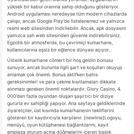
yüksek bir kabul oranına sahip olduğunu gösteriyor.
Android uygulaması neredeyse tüm modern cihazlarda
çalışır, ancak Google Play’de listelenemez ve yalnızca
resmi web sitesinden indirilebilir. Ancak, apk dosyasını
yalnızca sah web sitesinden güvenle indirebilirsiniz.
Egzotik bir atmosferde, bu çevrimiçi kumarhane,
kullanıcılarına eşsiz bir eğlence dünyası açıyor.
Üstelik kumarhane cömert bir hoş geldin bonusu
sunuyor, ancak bununla ilgili şart ve koşulları okuyup
anlamak çok önemli. Bonus aktifken bahis
gereksinimleri ve para çekme kısıtlamaları dikkate
alınması gereken önemli noktalardır. Glory Casino, 4.
000’den fazla oyundan oluşan şaşırtıcı bir diziye
gururla ev sahipliği yapıyor. Ana sayfaya geldiklerinde
ziyaretçiler, üst kısımda kumarhanenin tekliflerini
gösteren bir kaydırıcıyla karşılanır. [newline]Logoyu,
menüyü, oyun kütüphanesi bağlantılarını, kayıt
empieza oturum açma düğmelerini içeren başlık