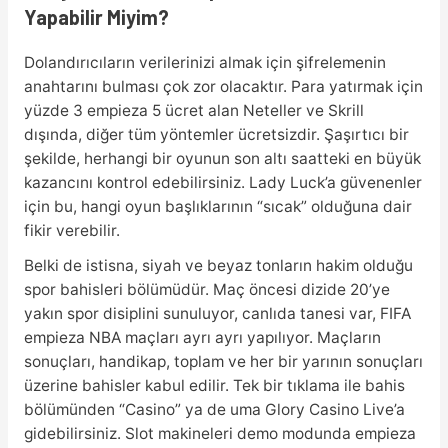
Yapabilir Miyim?
Dolandırıcıların verilerinizi almak için şifrelemenin
anahtarını bulması çok zor olacaktır. Para yatırmak için
yüzde 3 empieza 5 ücret alan Neteller ve Skrill
dışında, diğer tüm yöntemler ücretsizdir. Şaşırtıcı bir
şekilde, herhangi bir oyunun son altı saatteki en büyük
kazancını kontrol edebilirsiniz. Lady Luck’a güvenenler
için bu, hangi oyun başlıklarının “sıcak” olduğuna dair
fikir verebilir.
Belki de istisna, siyah ve beyaz tonların hakim olduğu
spor bahisleri bölümüdür. Maç öncesi dizide 20’ye
yakın spor disiplini sunuluyor, canlıda tanesi var, FIFA
empieza NBA maçları ayrı ayrı yapılıyor. Maçların
sonuçları, handikap, toplam ve her bir yarının sonuçları
üzerine bahisler kabul edilir. Tek bir tıklama ile bahis
bölümünden “Casino” ya de uma Glory Casino Live’a
gidebilirsiniz. Slot makineleri demo modunda empieza