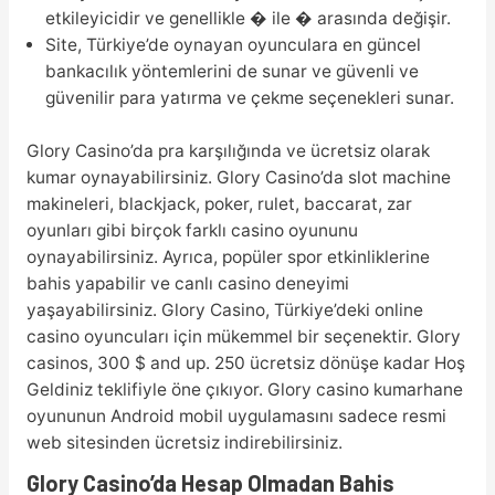
etkileyicidir ve genellikle � ile � arasında değişir.
Site, Türkiye’de oynayan oyunculara en güncel
bankacılık yöntemlerini de sunar ve güvenli ve
güvenilir para yatırma ve çekme seçenekleri sunar.
Glory Casino’da pra karşılığında ve ücretsiz olarak
kumar oynayabilirsiniz. Glory Casino’da slot machine
makineleri, blackjack, poker, rulet, baccarat, zar
oyunları gibi birçok farklı casino oyununu
oynayabilirsiniz. Ayrıca, popüler spor etkinliklerine
bahis yapabilir ve canlı casino deneyimi
yaşayabilirsiniz. Glory Casino, Türkiye’deki online
casino oyuncuları için mükemmel bir seçenektir. Glory
casinos, 300 $ and up. 250 ücretsiz dönüşe kadar Hoş
Geldiniz teklifiyle öne çıkıyor. Glory casino kumarhane
oyununun Android mobil uygulamasını sadece resmi
web sitesinden ücretsiz indirebilirsiniz.
Glory Casino’da Hesap Olmadan Bahis