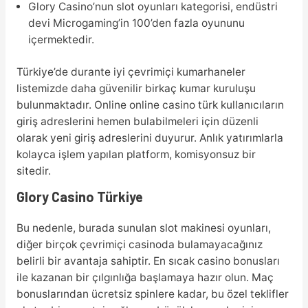
Glory Casino’nun slot oyunları kategorisi, endüstri
devi Microgaming’in 100’den fazla oyununu
içermektedir.
Türkiye’de durante iyi çevrimiçi kumarhaneler
listemizde daha güvenilir birkaç kumar kuruluşu
bulunmaktadır. Online online casino türk kullanıcıların
giriş adreslerini hemen bulabilmeleri için düzenli
olarak yeni giriş adreslerini duyurur. Anlık yatırımlarla
kolayca işlem yapılan platform, komisyonsuz bir
sitedir.
Glory Casino Türkiye
Bu nedenle, burada sunulan slot makinesi oyunları,
diğer birçok çevrimiçi casinoda bulamayacağınız
belirli bir avantaja sahiptir. En sıcak casino bonusları
ile kazanan bir çılgınlığa başlamaya hazır olun. Maç
bonuslarından ücretsiz spinlere kadar, bu özel teklifler