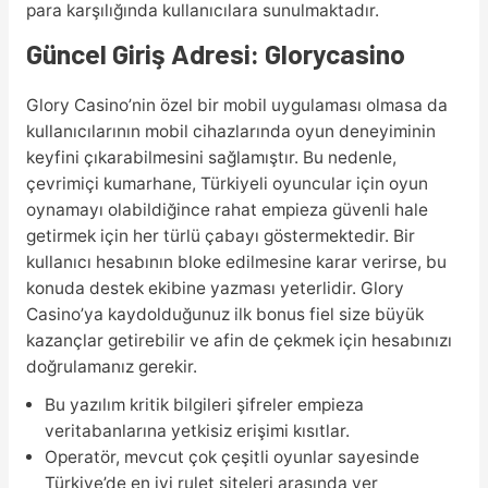
para karşılığında kullanıcılara sunulmaktadır.
Güncel Giriş Adresi: Glorycasino
Glory Casino’nin özel bir mobil uygulaması olmasa da
kullanıcılarının mobil cihazlarında oyun deneyiminin
keyfini çıkarabilmesini sağlamıştır. Bu nedenle,
çevrimiçi kumarhane, Türkiyeli oyuncular için oyun
oynamayı olabildiğince rahat empieza güvenli hale
getirmek için her türlü çabayı göstermektedir. Bir
kullanıcı hesabının bloke edilmesine karar verirse, bu
konuda destek ekibine yazması yeterlidir. Glory
Casino’ya kaydolduğunuz ilk bonus fiel size büyük
kazançlar getirebilir ve afin de çekmek için hesabınızı
doğrulamanız gerekir.
Bu yazılım kritik bilgileri şifreler empieza
veritabanlarına yetkisiz erişimi kısıtlar.
Operatör, mevcut çok çeşitli oyunlar sayesinde
Türkiye’de en iyi rulet siteleri arasında yer