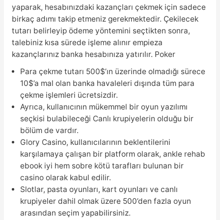
yaparak, hesabınızdaki kazançları çekmek için sadece
birkaç adımı takip etmeniz gerekmektedir. Çekilecek
tutarı belirleyip ödeme yöntemini seçtikten sonra,
talebiniz kısa sürede işleme alınır empieza
kazançlarınız banka hesabınıza yatırılır. Poker
Para çekme tutarı 500$’ın üzerinde olmadığı sürece
10$’a mal olan banka havaleleri dışında tüm para
çekme işlemleri ücretsizdir.
Ayrıca, kullanıcının mükemmel bir oyun yazılımı
seçkisi bulabileceği Canlı krupiyelerin olduğu bir
bölüm de vardır.
Glory Casino, kullanıcılarının beklentilerini
karşılamaya çalışan bir platform olarak, ankle rehab
ebook iyi hem sobre kötü tarafları bulunan bir
casino olarak kabul edilir.
Slotlar, pasta oyunları, kart oyunları ve canlı
krupiyeler dahil olmak üzere 500’den fazla oyun
arasından seçim yapabilirsiniz.