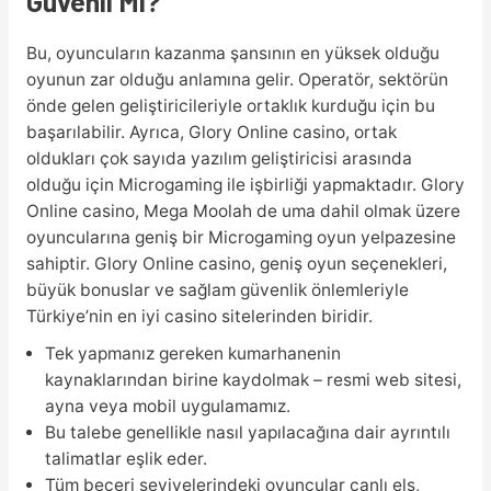
Güvenli Mi?
Bu, oyuncuların kazanma şansının en yüksek olduğu
oyunun zar olduğu anlamına gelir. Operatör, sektörün
önde gelen geliştiricileriyle ortaklık kurduğu için bu
başarılabilir. Ayrıca, Glory Online casino, ortak
oldukları çok sayıda yazılım geliştiricisi arasında
olduğu için Microgaming ile işbirliği yapmaktadır. Glory
Online casino, Mega Moolah de uma dahil olmak üzere
oyuncularına geniş bir Microgaming oyun yelpazesine
sahiptir. Glory Online casino, geniş oyun seçenekleri,
büyük bonuslar ve sağlam güvenlik önlemleriyle
Türkiye’nin en iyi casino sitelerinden biridir.
Tek yapmanız gereken kumarhanenin
kaynaklarından birine kaydolmak – resmi web sitesi,
ayna veya mobil uygulamamız.
Bu talebe genellikle nasıl yapılacağına dair ayrıntılı
talimatlar eşlik eder.
Tüm beceri seviyelerindeki oyuncular canlı els,