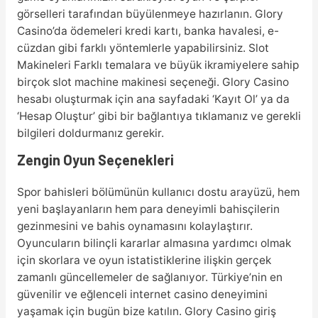
görselleri tarafından büyülenmeye hazırlanın. Glory
Casino’da ödemeleri kredi kartı, banka havalesi, e-
cüzdan gibi farklı yöntemlerle yapabilirsiniz. Slot
Makineleri Farklı temalara ve büyük ikramiyelere sahip
birçok slot machine makinesi seçeneği. Glory Casino
hesabı oluşturmak için ana sayfadaki ‘Kayıt Ol’ ya da
‘Hesap Oluştur’ gibi bir bağlantıya tıklamanız ve gerekli
bilgileri doldurmanız gerekir.
Zengin Oyun Seçenekleri
Spor bahisleri bölümünün kullanıcı dostu arayüzü, hem
yeni başlayanların hem para deneyimli bahisçilerin
gezinmesini ve bahis oynamasını kolaylaştırır.
Oyuncuların bilinçli kararlar almasına yardımcı olmak
için skorlara ve oyun istatistiklerine ilişkin gerçek
zamanlı güncellemeler de sağlanıyor. Türkiye’nin en
güvenilir ve eğlenceli internet casino deneyimini
yaşamak için bugün bize katılın. Glory Casino giriş