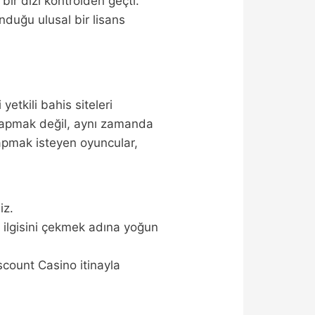
ir dizi kontrolden geçti.
nduğu ulusal bir lisans
yetkili bahis siteleri
i yapmak değil, aynı zamanda
yapmak isteyen oyuncular,
iz.
n ilgisini çekmek adına yoğun
scount Casino itinayla