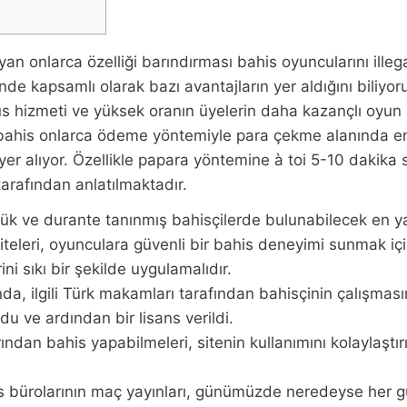
an onlarca özelliği barındırması bahis oyuncularını illega
nde kapsamlı olarak bazı avantajların yer aldığını biliyo
us hizmeti ve yüksek oranın üyelerin daha kazançlı oyu
bahis onlarca ödeme yöntemiyle para çekme alanında en 
yer alıyor. Özellikle papara yöntemine à toi 5-10 dakika 
tarafından anlatılmaktadır.
yük ve durante tanınmış bahisçilerde bulunabilecek en y
iteleri, oyunculara güvenli bir bahis deneyimi sunmak içi
ni sıkı bir şekilde uygulamalıdır.
nda, ilgili Türk makamları tarafından bahisçinin çalışmasın
du ve ardından bir lisans verildi.
rından bahis yapabilmeleri, sitenin kullanımını kolaylaştır
 bürolarının maç yayınları, günümüzde neredeyse her güv