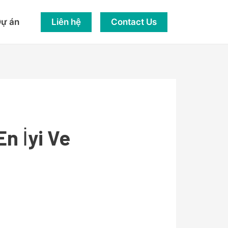
Liên hệ
Contact Us
ự án
n İyi Ve