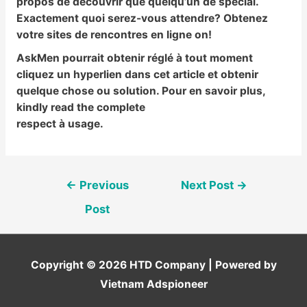
propos de découvrir que quelqu’un de spécial.
Exactement quoi serez-vous attendre? Obtenez
votre sites de rencontres en ligne on!
AskMen pourrait obtenir réglé à tout moment
cliquez un hyperlien dans cet article et obtenir
quelque chose ou solution. Pour en savoir plus,
kindly read the complete
respect à usage.
Post
←
Previous
Next Post
→
navigation
Post
Copyright © 2026
HTD Company
| Powered by
Vietnam Adspioneer