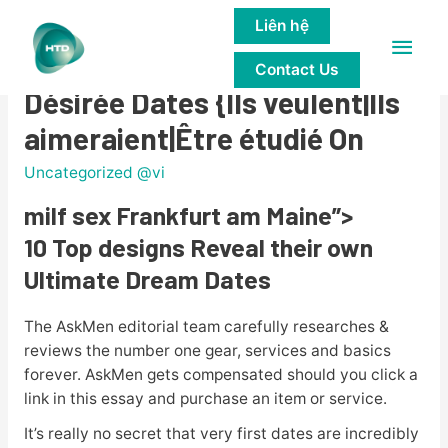
Liên hệ
Main
Top Modèles Afficher Le
Contact Us
Men
Désirée Dates {Ils veulent|Ils
aimeraient|Être étudié On
Uncategorized @vi
milf sex Frankfurt am Maine”>
10 Top designs Reveal their own
Ultimate Dream Dates
The AskMen editorial team carefully researches &
reviews the number one gear, services and basics
forever. AskMen gets compensated should you click a
link in this essay and purchase an item or service.
It’s really no secret that very first dates are incredibly