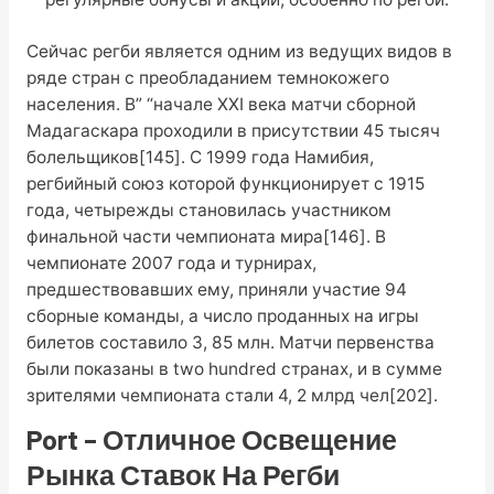
Сейчас регби является одним из ведущих видов в
ряде стран с преобладанием темнокожего
населения. В” “начале XXI века матчи сборной
Мадагаскара проходили в присутствии 45 тысяч
болельщиков[145]. С 1999 года Намибия,
регбийный союз которой функционирует с 1915
года, четырежды становилась участником
финальной части чемпионата мира[146]. В
чемпионате 2007 года и турнирах,
предшествовавших ему, приняли участие 94
сборные команды, а число проданных на игры
билетов составило 3, 85 млн. Матчи первенства
были показаны в two hundred странах, и в сумме
зрителями чемпионата стали 4, 2 млрд чел[202].
Port – Отличное Освещение
Рынка Ставок На Регби