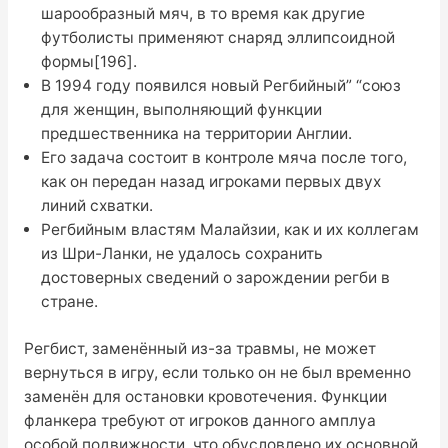
шарообразный мяч, в то время как другие
футболисты применяют снаряд эллипсоидной
формы[196].
В 1994 году появился новый Регбийный” “союз
для женщин, выполняющий функции
предшественника на территории Англии.
Его задача состоит в контроле мяча после того,
как он передан назад игроками первых двух
линий схватки.
Регбийным властям Малайзии, как и их коллегам
из Шри-Ланки, не удалось сохранить
достоверных сведений о зарождении регби в
стране.
Регбист, заменённый из-за травмы, не может
вернуться в игру, если только он не был временно
заменён для остановки кровотечения. Функции
фланкера требуют от игроков данного амплуа
особой подвижности, что обусловлено их основной