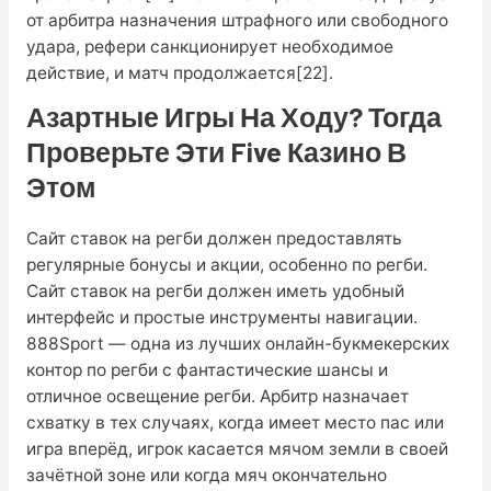
от арбитра назначения штрафного или свободного
удара, рефери санкционирует необходимое
действие, и матч продолжается[22].
Азартные Игры На Ходу? Тогда
Проверьте Эти Five Казино В
Этом
Сайт ставок на регби должен предоставлять
регулярные бонусы и акции, особенно по регби.
Сайт ставок на регби должен иметь удобный
интерфейс и простые инструменты навигации.
888Sport — одна из лучших онлайн-букмекерских
контор по регби с фантастические шансы и
отличное освещение регби. Арбитр назначает
схватку в тех случаях, когда имеет место пас или
игра вперёд, игрок касается мячом земли в своей
зачётной зоне или когда мяч окончательно