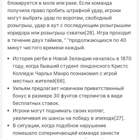
блокируется в моле или раке. Если команда
получила право пробить штрафной удар, игроки
могут выбрать удар по воротам, свободный
розыгрыш, удар в аут с последующим розыгрышем
коридора или розыгрыш схватки[28]. Игра проходит
в течение двух таймов, ” “продолжающихся по 40
минут чистого времени каждый.
История регби в Новой Зеландии началась в 1870
году, когда бывший студент лондонского Кристс
Колледж Чарльз Манро познакомил с игрой
местных жителей[66].
Уильям предлагает новичкам приветственный
бонус в размере 30 фунтов стерлингов в виде
бесплатных ставок.
Игроки могут поднимать своих коллег,
увеличивая их шансы на победу в эпизоде[27].
В ситуации, когда подобное нарушение
помешало соперничающей команде занести