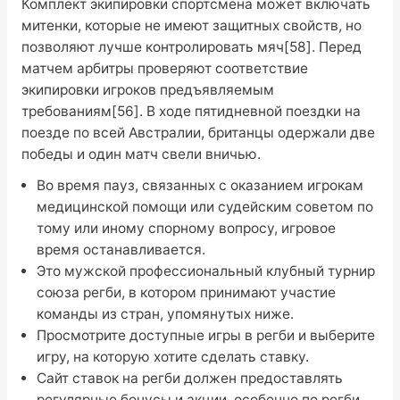
Комплект экипировки спортсмена может включать
митенки, которые не имеют защитных свойств, но
позволяют лучше контролировать мяч[58]. Перед
матчем арбитры проверяют соответствие
экипировки игроков предъявляемым
требованиям[56]. В ходе пятидневной поездки на
поезде по всей Австралии, британцы одержали две
победы и один матч свели вничью.
Во время пауз, связанных с оказанием игрокам
медицинской помощи или судейским советом по
тому или иному спорному вопросу, игровое
время останавливается.
Это мужской профессиональный клубный турнир
союза регби, в котором принимают участие
команды из стран, упомянутых ниже.
Просмотрите доступные игры в регби и выберите
игру, на которую хотите сделать ставку.
Сайт ставок на регби должен предоставлять
регулярные бонусы и акции, особенно по регби.