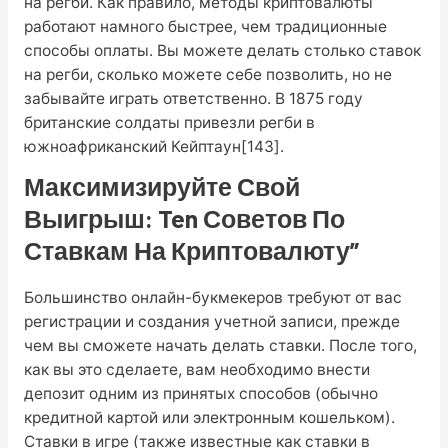
на регби. Как правило, методы криптовалюты
работают намного быстрее, чем традиционные
способы оплаты. Вы можете делать столько ставок
на регби, сколько можете себе позволить, но не
забывайте играть ответственно. В 1875 году
британские солдаты привезли регби в
южноафриканский Кейптаун[143].
Максимизируйте Свой
Выигрыш: Ten Советов По
Ставкам На Криптовалюту”
Большинство онлайн-букмекеров требуют от вас
регистрации и создания учетной записи, прежде
чем вы сможете начать делать ставки. После того,
как вы это сделаете, вам необходимо внести
депозит одним из принятых способов (обычно
кредитной картой или электронным кошельком).
Ставки в игре (также известные как ставки в