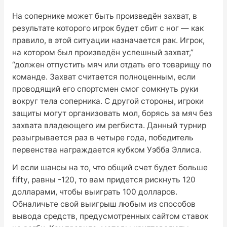
На сопернике может быть произведён захват, в
результате которого игрок будет сбит с ног — как
правило, в этой ситуации назначается рак. Игрок,
на котором был произведён успешный захват,”
“должен отпустить мяч или отдать его товарищу по
команде. Захват считается полноценным, если
проводящий его спортсмен смог сомкнуть руки
вокруг тела соперника. С другой стороны, игроки
защиты могут организовать мол, борясь за мяч без
захвата владеющего им регбиста. Данный турнир
разыгрывается раз в четыре года, победитель
первенства награждается кубком Уэбба Эллиса.
И если шансы на то, что общий счет будет больше
fifty, равны -120, то вам придется рискнуть 120
долларами, чтобы выиграть 100 долларов.
Обналичьте свой выигрыш любым из способов
вывода средств, предусмотренных сайтом ставок