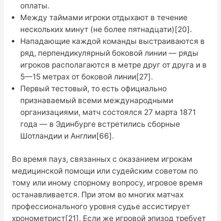
оплаты.
Между таймами игроки отдыхают в течение
нескольких минут (не более пятнадцати)[20].
Нападающие каждой команды выстраиваются в
ряд, перпендикулярный боковой линии — ряды
игроков располагаются в метре друг от друга и в
5—15 метрах от боковой линии[27].
Первый тестовый, то есть официально
признаваемый всеми международными
организациями, матч состоялся 27 марта 1871
года — в Эдинбурге встретились сборные
Шотландии и Англии[66].
Во время пауз, связанных с оказанием игрокам
медицинской помощи или судейским советом по
тому или иному спорному вопросу, игровое время
останавливается. При этом во многих матчах
профессионального уровня судье ассистирует
хронометрист[21]. Если же игровой эпизод требует