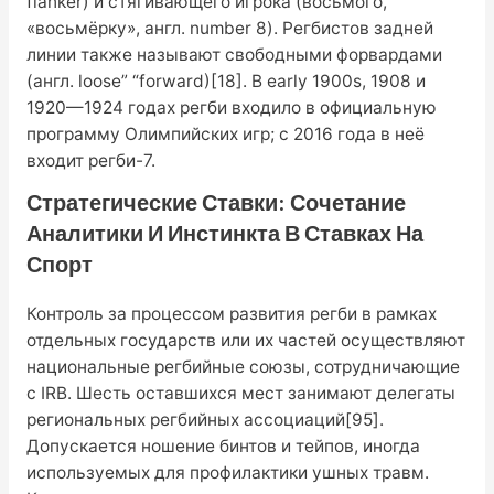
flanker) и стягивающего игрока (восьмого,
«восьмёрку», англ. number 8). Регбистов задней
линии также называют свободными форвардами
(англ. loose” “forward)[18]. В early 1900s, 1908 и
1920—1924 годах регби входило в официальную
программу Олимпийских игр; с 2016 года в неё
входит регби-7.
Стратегические Ставки: Сочетание
Аналитики И Инстинкта В Ставках На
Спорт
Контроль за процессом развития регби в рамках
отдельных государств или их частей осуществляют
национальные регбийные союзы, сотрудничающие
с IRB. Шесть оставшихся мест занимают делегаты
региональных регбийных ассоциаций[95].
Допускается ношение бинтов и тейпов, иногда
используемых для профилактики ушных травм.