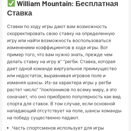
William Mountain: Бесплатная
Ставка
Ставки по ходу игры дают вам возможность
скорректировать свою ставку на определенную
игру или найти возможность воспользоваться
изменением коэффициентов в ходе игры. Вот
пример того, что вам нужно знать, прежде чем
делать ставку на игру в” “регби. Ставка, которая
дает одной команде виртуальное преимущество
или недостаток, выравнивая игровое поле и
изменяя шансы. Из-за характера игры у регби
растет число” “поклонников по всему миру, а это
означает, что оно приобрело популярность как вид
спорта для ставок. В том случае, если основной
нападающий отсутствует на поле, шансы команды
на победу существенно падают.
Часть спортсменов использует для игры