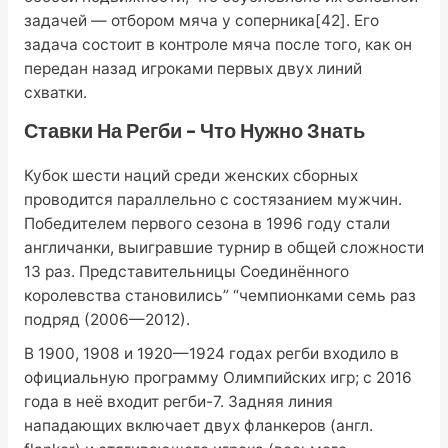
задачей — отбором мяча у соперника[42]. Его
задача состоит в контроле мяча после того, как он
передан назад игроками первых двух линий
схватки.
Ставки На Регби – Что Нужно Знать
Кубок шести наций среди женских сборных
проводится параллельно с состязанием мужчин.
Победителем первого сезона в 1996 году стали
англичанки, выигравшие турнир в общей сложности
13 раз. Представительницы Соединённого
королевства становились” “чемпионками семь раз
подряд (2006—2012).
В 1900, 1908 и 1920—1924 годах регби входило в
официальную программу Олимпийских игр; с 2016
года в неё входит регби-7. Задняя линия
нападающих включает двух фланкеров (англ.