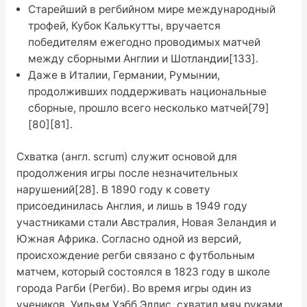
Старейший в регбийном мире международный
трофей, Кубок Калькутты, вручается
победителям ежегодно проводимых матчей
между сборными Англии и Шотландии[133].
Даже в Италии, Германии, Румынии,
продолживших поддерживать национальные
сборные, прошло всего несколько матчей[79]
[80][81].
Схватка (англ. scrum) служит основой для
продолжения игры после незначительных
нарушений[28]. В 1890 году к совету
присоединилась Англия, и лишь в 1949 году
участниками стали Австралия, Новая Зеландия и
Южная Африка. Согласно одной из версий,
происхождение регби связано с футбольным
матчем, который состоялся в 1823 году в школе
города Рагби (Регби). Во время игры один из
учеников, Уильям Уэбб Эллис, схватил мяч руками