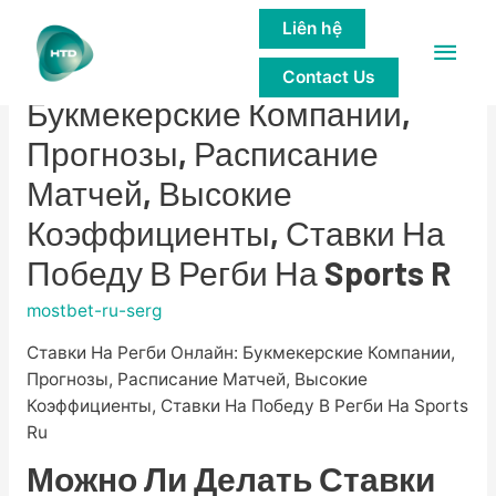
Liên hệ
Main
Ставки На Регби Онлайн:
Contact Us
Men
Букмекерские Компании,
Прогнозы, Расписание
Матчей, Высокие
Коэффициенты, Ставки На
Победу В Регби На Sports R
mostbet-ru-serg
Ставки На Регби Онлайн: Букмекерские Компании,
Прогнозы, Расписание Матчей, Высокие
Коэффициенты, Ставки На Победу В Регби На Sports
Ru
Можно Ли Делать Ставки