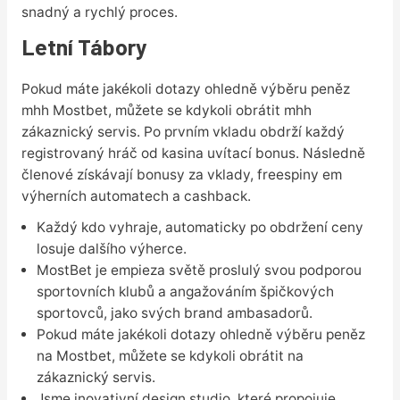
snadný a rychlý proces.
Letní Tábory
Pokud máte jakékoli dotazy ohledně výběru peněz
mhh Mostbet, můžete se kdykoli obrátit mhh
zákaznický servis. Po prvním vkladu obdrží každý
registrovaný hráč od kasina uvítací bonus. Následně
členové získávají bonusy za vklady, freespiny em
výherních automatech a cashback.
Každý kdo vyhraje, automaticky po obdržení ceny
losuje dalšího výherce.
MostBet je empieza světě proslulý svou podporou
sportovních klubů a angažováním špičkových
sportovců, jako svých brand ambasadorů.
Pokud máte jakékoli dotazy ohledně výběru peněz
na Mostbet, můžete se kdykoli obrátit na
zákaznický servis.
Jsme inovativní design studio, které propojuje