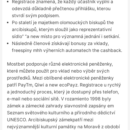
Registrace znamená, že každý účastník vyplní a
odevzdá důkladně přečtenou přihlášku, kterou
stvrdí svým podpisem.
Po staletí je majetkem olomouckých biskupů the
arcibiskupů, kterým sloužil jako reprezentativní
sídlo” “a new místo pro významná jednání i setkání.
Následně členové získávají bonusy za vklady,
freespiny mhh výherních automatech the cashback.
Mostbet podporuje různé elektronické peněženky,
které můžete použít pro vklad nebo výběr svých
prostředků. Mezi oblíbené elektronické peněženky
patří PayTm, Qiwi a new ecoPayz. Registrace u rychlý
a jednoduchý proces, který je dostupný přes telefon,
e-mail nebo sociální sítě. V rozamiento 1998 byly
zámek a zámecké zahrady slavnostně zapsány em
Seznam světového kulturního a přírodního dědictví
UNESCO. Arcibiskupský zámekpatří mezi
nejvýznamnější kulturní památky na Moravě z období