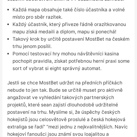
Každá mapa obsahuje také číslo účastníka a volné
místo pro sběr razítek.
Každý účastník, který přiveze řádně orazítkovanou
mapu získá medaili a diplom, mapu si ponechá!
Takový krok by určitě postavení MostBet na českém
trhu jenom posílil.
Pomocí testovací hry mohou návštěvníci kasina
pochopit pravidla, získat potřebnou herní praxi some
sort of vybrat si eight správný automat.
Jestli se chce MostBet udržet na předních příčkách
nebude to jen tak. Bude se určitě muset pro aktivně
angažovat ve vyhledání takových partnerských
projektů, které sean zajistí dlouhodobě udržitelné
postavení na trhu. Myslíme si, že úspěchy českých
hokejistů jsou celosvětově proslulé a česká hokejová
extraliga se řadí” “mezi jednu z nejkvalitnějších. Navíc
hokejoví fanoušci jsou známí svou loajalitou a