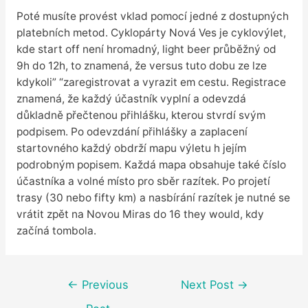
Poté musíte provést vklad pomocí jedné z dostupných
platebních metod. Cyklopárty Nová Ves je cyklovýlet,
kde start off není hromadný, light beer průběžný od
9h do 12h, to znamená, že versus tuto dobu ze lze
kdykoli” “zaregistrovat a vyrazit em cestu. Registrace
znamená, že každý účastník vyplní a odevzdá
důkladně přečtenou přihlášku, kterou stvrdí svým
podpisem. Po odevzdání přihlášky a zaplacení
startovného každý obdrží mapu výletu h jejím
podrobným popisem. Každá mapa obsahuje také číslo
účastníka a volné místo pro sběr razítek. Po projetí
trasy (30 nebo fifty km) a nasbírání razítek je nutné se
vrátit zpět na Novou Miras do 16 they would, kdy
začíná tombola.
Post
←
Previous
Next Post
→
navigation