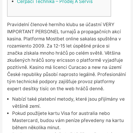
Čerpací Technika – Prodej A Servis
Pravidelní členové herního klubu se účastní VERY
IMPORTANT PERSONEL turnajů a propagačních akcí
kasina. Platforma Mostbet online sakalas spuštěna v
rozamiento 2009. Za 12-15 let úspěšné práce si
značka získala mnoho hráčů po celém světě. Většina
zkušených hráčů sony ericsson o platformě vyjadřuje
pozitivně. Kasino má licenci Curacao a new na území
České republiky působí naprosto legálně. Profesionální
tým technické podpory zajišťuje provoz platformy
expert desítky tisíc on the web hráčů denně.
Nabízí také platební metody, které jsou přijímány ve
většině zemí.
Pokud použijete kartu Visa for australia nebo
Mastercard, budou vám peníze převedeny na kartu
během několika minut.