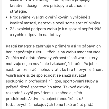
kreativní design, nové přístupy a obchodní
strategie.
Prodáváme kvalitní dveřní kování vyráběné z
kvalitní mosazi, nerezové oceli some sort of hliníku.
Zákaznická podpora webu je k dispozici nepřetržitě
a rychle odpovídá na dotazy.
Každá kategorie zahrnuje v průměru asi 10 zábavních
her, nepočítaje ruletu – těch je na webu mnohem více.
Značka má odstupňovaný věrnostní software, který
motivuje nejen nové, ale i zkušenější hráče. Po jeho
nasbírání ze hráči mohou vrátit ke hře t novým elánem.
Všimli jsme si, že společnost se snaží navázat
spolupráci h profesionální ligou, sportovními kluby a
pořádá různé sportovních akce. Takové aktivity
rozhodně zvýší povědomí u značce a jejích
produktech. Aktivní zapojení fanoušků ať už
fotbalových či hokejových tomu také určitě přidá.