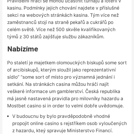
Pravidelní hráči se mohou účastnit turnajů a loterií v
kasinu. Podmínky jejich chování najdete v příslušné
sekci na webových stránkách kasina. Tým více než
zaměstnanců stojí na straně pekařů a cukrářů po
celém světě. Více než 500 skvěle kvalifikovaných
týmů z 30 států zajišťuje službu zákazníkům.
Nabízíme
Po staletí je majetkem olomouckých biskupů some sort
of arcibiskupů, kterým sloužil jako reprezentativní
sídlo” “some sort of místo pro významná jednání i
setkání. Na stránkách casina můžou hráči najít
veškeré informace um gamblerství. Česká republika
má jasně nastavená pravidla pro milovníky hazardu a
Mostbet casino si in order to velmi dobře uvědomuje.
V budoucnu by bylo pravděpodobně vhodné
propojit online casino s rejstříkem osob vyloučených
z hazardu, kteý spravuje Ministerstvo Financí.