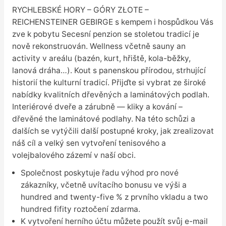
RYCHLEBSKÉ HORY – GÓRY ZŁOTE –
REICHENSTEINER GEBIRGE s kempem i hospůdkou Vás
zve k pobytu Secesní penzion se stoletou tradicí je
nově rekonstruován. Wellness včetně sauny an
activity v areálu (bazén, kurt, hřiště, kola-běžky,
lanová dráha…). Kout s panenskou přírodou, strhující
historií the kulturní tradicí. Přijďte si vybrat ze široké
nabídky kvalitních dřevěných a laminátových podlah.
Interiérové dveře a zárubně — kliky a kování –
dřevěné the laminátové podlahy. Na této schůzi a
dalších se vytýčili další postupné kroky, jak zrealizovat
náš cíl a velký sen vytvoření tenisového a
volejbalového zázemí v naší obci.
Společnost poskytuje řadu výhod pro nové
zákazníky, včetně uvítacího bonusu ve výši a
hundred and twenty-five % z prvního vkladu a two
hundred fifity roztočení zdarma.
K vytvoření herního účtu můžete použít svůj e-mail