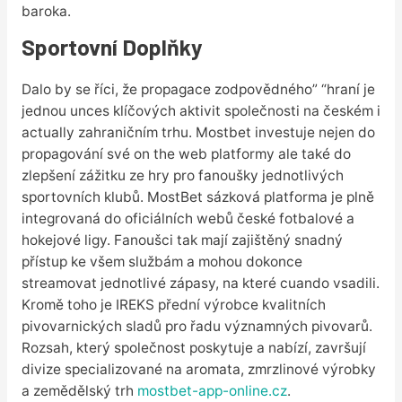
baroka.
Sportovní Doplňky
Dalo by se říci, že propagace zodpovědného” “hraní je
jednou unces klíčových aktivit společnosti na českém i
actually zahraničním trhu. Mostbet investuje nejen do
propagování své on the web platformy ale také do
zlepšení zážitku ze hry pro fanoušky jednotlivých
sportovních klubů. MostBet sázková platforma je plně
integrovaná do oficiálních webů české fotbalové a
hokejové ligy. Fanoušci tak mají zajištěný snadný
přístup ke všem službám a mohou dokonce
streamovat jednotlivé zápasy, na které cuando vsadili.
Kromě toho je IREKS přední výrobce kvalitních
pivovarnických sladů pro řadu významných pivovarů.
Rozsah, který společnost poskytuje a nabízí, završují
divize specializované na aromata, zmrzlinové výrobky
a zemědělský trh
mostbet-app-online.cz
.