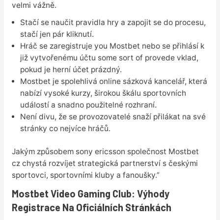
velmi vážně.
Stačí se naučit pravidla hry a zapojit se do procesu,
stačí jen pár kliknutí.
Hráč se zaregistruje you Mostbet nebo se přihlásí k
již vytvořenému účtu some sort of provede vklad,
pokud je herní účet prázdný.
Mostbet je spolehlivá online sázková kancelář, která
nabízí vysoké kurzy, širokou škálu sportovních
událostí a snadno použitelné rozhraní.
Není divu, že se provozovatelé snaží přilákat na své
stránky co nejvíce hráčů.
Jakým způsobem sony ericsson společnost Mostbet
cz chystá rozvíjet strategická partnerství s českými
sportovci, sportovními kluby a fanoušky.”
Mostbet Video Gaming Club: Výhody
Registrace Na Oficiálních Stránkách