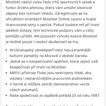
Mostbet nabízí celou řadu trhů sportovních sázek a
funkci živého přenosu, která vám umožní sledovat
zápasy bez nutnosti vkladu. Zaregistrujte se na
oficiálních stránkách Mostbet Online casino a hrajte
licencované sloty o peníze. Pokud budete mít při hraní
jakékoli dotazy, tým technické podpory vám u vždy
pomůže vyřešit. Ale posoudit výhody kasina Mostbet
je možné pouze t osobní zkušeností se hry.
Arcibiskupský zámekpatří mezi nejvýznamnější
kulturní památky na Moravě z období baroka.
Jedná se o bezpečnostní opatření, které zajistí vaši
bezpečnost při hraní na Mostbet.
Měřící přístroje Fluke jsou sestrojeny tidak, aby
odolaly i nejnáročnějším pracovním podmínkám.
V herně si můžete zahrát demonstration verze
všech automatů.
Naše společnost je úspěšně pořádá již od roku 1997.