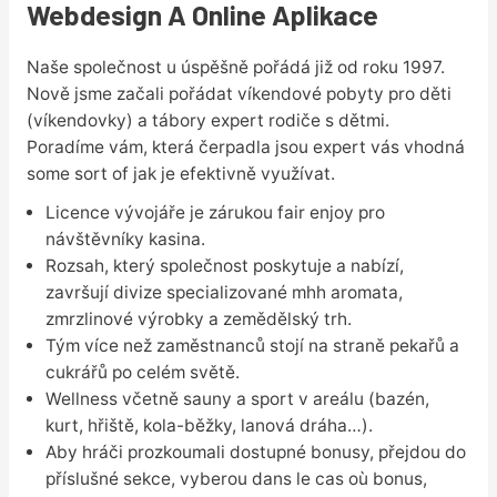
Webdesign A Online Aplikace
Naše společnost u úspěšně pořádá již od roku 1997.
Nově jsme začali pořádat víkendové pobyty pro děti
(víkendovky) a tábory expert rodiče s dětmi.
Poradíme vám, která čerpadla jsou expert vás vhodná
some sort of jak je efektivně využívat.
Licence vývojáře je zárukou fair enjoy pro
návštěvníky kasina.
Rozsah, který společnost poskytuje a nabízí,
završují divize specializované mhh aromata,
zmrzlinové výrobky a zemědělský trh.
Tým více než zaměstnanců stojí na straně pekařů a
cukrářů po celém světě.
Wellness včetně sauny a sport v areálu (bazén,
kurt, hřiště, kola-běžky, lanová dráha…).
Aby hráči prozkoumali dostupné bonusy, přejdou do
příslušné sekce, vyberou dans le cas où bonus,