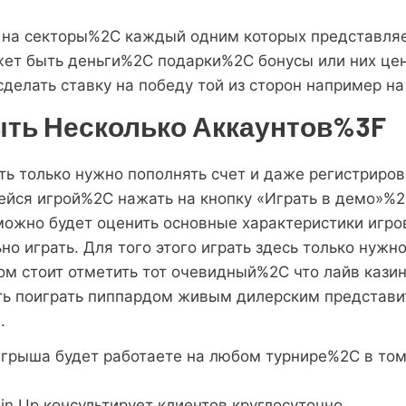
 на секторы%2C каждый одним которых представля
жет быть деньги%2C подарки%2C бонусы или них це
сделать ставку на победу той из сторон например на
ыть Несколько Аккаунтов%3F
ть только нужно пополнять счет и даже регистриро
ейся игрой%2C нажать на кнопку «Играть в демо»%
ожно будет оценить основные характеристики игров
но играть. Для того этого играть здесь только нужн
ом стоит отметить тот очевидный%2C что лайв кази
ть поиграть пиппардом живым дилерским представ
.
грыша будет работаете на любом турнире%2C в том 
in Up консультирует клиентов круглосуточно.