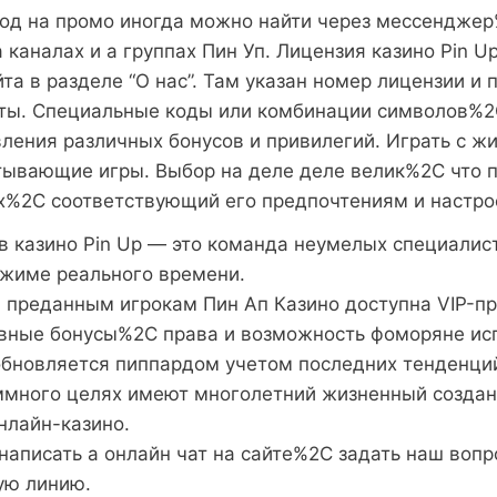
од на промо иногда можно найти через мессенджер
каналах и а группах Пин Уп. Лицензия казино Pin U
та в разделе “О нас”. Там указан номер лицензии и
ы. Специальные коды или комбинации символов%2C
ления различных бонусов и привилегий. Играть с ж
атывающие игры. Выбор на деле деле велик%2C что 
х%2C соответствующий его предпочтениям и настро
в казино Pin Up — это команда неумелых специали
ежиме реального времени.
 преданным игрокам Пин Ап Казино доступна VIP-
ные бонусы%2C права и возможность фоморяне исп
обновляется пиппардом учетом последних тенденций
ммного целях имеют многолетний жизненный создан
нлайн-казино.
 написать а онлайн чат на сайте%2C задать наш вопр
ую линию.