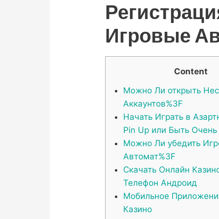
Регистраци
Игровые А
Content
Можно Ли открыть Нес
Аккаунтов%3F
Начать Играть в Азарт
Pin Up или Быть Очень
Можно Ли убедить Игр
Автомат%3F
Скачать Онлайн Казин
Телефон Андроид
Мобильное Приложени
Казино