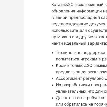
Кстати%2C эксклюзивный к
обновления информации на 
главной предпоследней сай
подтверждающие документ
использовать для осуществ
up можно и и другие захв
найти идеальный варианта
Техническая поддержка 
попытаться игрокам в р
Кроме только%2C самым
предлагающая эксклюзив
Ассортимент регулярно 
Их разработчики програ
увлекательных игр дли о
Для этого его требуется
или обратилась на горяч