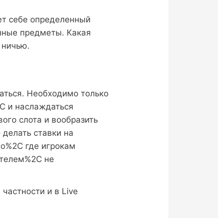
ет себе определенный
нные предметы. Какая
 ничью.
ваться. Необходимо только
2C и наслаждаться
ого слота и вообразить
о делать ставки на
но%2C где игрокам
ителем%2C не
частности и в Live