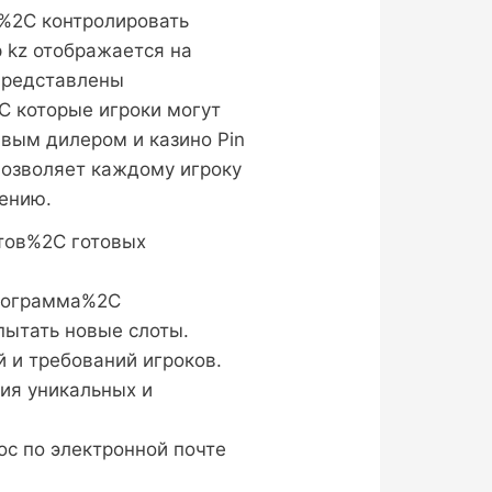
%2C контролировать
p kz отображается на
 представлены
 которые игроки могут
ивым дилером и казино Pin
позволяет каждому игроку
ению.
стов%2C готовых
программа%2C
ытать новые слоты.
 и требований игроков.
ия уникальных и
ос по электронной почте