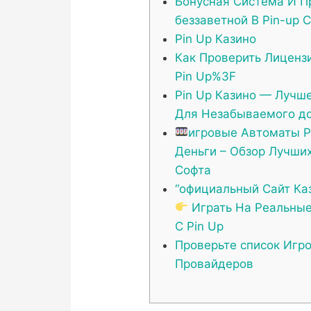
Бонусная Система И 
беззаветной В Pin-up C
Pin Up Казино
Как Проверить Лиценз
Pin Up%3F
Pin Up Казино — Лучш
Для Незабываемого до
игровые Автоматы P
Деньги – Обзор Лучши
Софта
“официальный Сайт Ка
Играть На Реальные
С Pin Up
Проверьте список Игр
Провайдеров