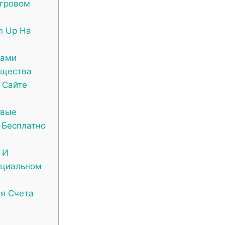
Игровом
n Up На
рами
ущества
 Сайте
овые
 Бесплатно
р И
ициальном
я Счета