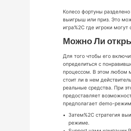
Колесо фортуны разделено
выигрыш или приз. Это мо
игра%2C где игроки могут 
Можно Ли откр
Для того чтобы его включи
определиться с понравивш
процессом. В этом любом м
стоит ли в нем действитель
реальные средства. При эт
предоставляет возможнос
предполагает demo-режим
Затем%2C стратегия выи
режиме.
Support нами компании P