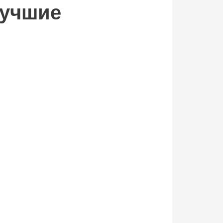
Лучшие