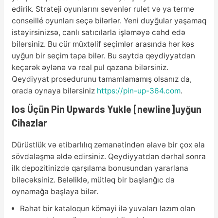
edirik. Strateji oyunlarını sevənlər rulet və ya terme
conseillé oyunları seçə bilərlər. Yeni duyğular yaşamaq
istəyirsinizsə, canlı satıcılarla işləməyə cəhd edə
bilərsiniz. Bu cür müxtəlif seçimlər arasında hər kəs
uyğun bir seçim tapa bilər. Bu saytda qeydiyyatdan
keçərək əylənə və real pul qazana bilərsiniz.
Qeydiyyat prosedurunu tamamlamamış olsanız da,
orada oynaya bilərsiniz
https://pin-up-364.com
.
Ios Üçün Pin Upwards Yukle [newline]uyğun
Cihazlar
Dürüstlük və etibarlılıq zəmanətindən əlavə bir çox əla
sövdələşmə əldə edirsiniz. Qeydiyyatdan dərhal sonra
ilk depozitinizdə qarşılama bonusundan yararlana
biləcəksiniz. Beləliklə, mütləq bir başlanğıc da
oynamağa başlaya bilər.
Rahat bir kataloqun köməyi ilə yuvaları lazım olan