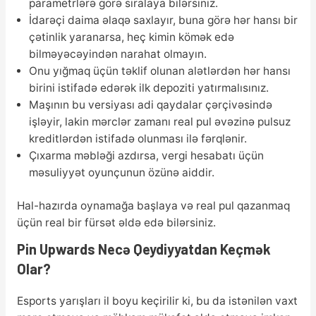
parametrlərə görə sıralaya bilərsiniz.
İdarəçi daima əlaqə saxlayır, buna görə hər hansı bir
çətinlik yaranarsa, heç kimin kömək edə
bilməyəcəyindən narahat olmayın.
Onu yığmaq üçün təklif olunan alətlərdən hər hansı
birini istifadə edərək ilk depoziti yatırmalısınız.
Maşının bu versiyası adi qaydalar çərçivəsində
işləyir, lakin mərclər zamanı real pul əvəzinə pulsuz
kreditlərdən istifadə olunması ilə fərqlənir.
Çıxarma məbləği azdırsa, vergi hesabatı üçün
məsuliyyət oyunçunun özünə aiddir.
Hal-hazırda oynamağa başlaya və real pul qazanmaq
üçün real bir fürsət əldə edə bilərsiniz.
Pin Upwards Necə Qeydiyyatdan Keçmək
Olar?
Esports yarışları il boyu keçirilir ki, bu da istənilən vaxt