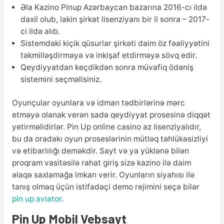
Əla Kazino Pinup Azərbaycan bazarına 2016-cı ildə
daxil olub, lakin şirkət lisenziyanı bir il sonra – 2017-
ci ildə alıb.
Sistemdəki kiçik qüsurlar şirkəti daim öz fəaliyyətini
təkmilləşdirməyə və inkişaf etdirməyə sövq edir.
Qeydiyyatdan keçdikdən sonra müvafiq ödəniş
sistemini seçməlisiniz.
Oyunçular oyunlara və idman tədbirlərinə mərc
etməyə olanak verən sadə qeydiyyat prosesinə diqqət
yetirməlidirlər. Pin Up online casino az lisenziyalıdır,
bu da oradakı oyun proseslərinin mütləq təhlükəsizliyi
və etibarlılığı deməkdir. Sayt və ya yüklənə bilən
proqram vasitəsilə rahat giriş sizə kazino ilə daim
əlaqə saxlamağa imkan verir. Oyunların siyahısı ilə
tanış olmaq üçün istifadəçi demo rejimini seçə bilər
pin up aviator
.
Pin Up Mobil Vebsayt