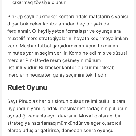
çıxarmaq tövsiyə olunur.
Pin-Up saylı bukmeker kontorundakı matçların siyahısı
digər bukmeker kontorlarından heç bir şəkildə
fərqlənmir. O, keyfiyyətcə formalaşır və oyunçulara
müxtəlif mərc strategiyalarını həyata keçirməyə imkan
verir. Məşhur futbol qarşıdurmaları üçün təxminən
minutes yarım seçim verilir. Kombinə edilmiş və xüsusi
mərclər Pin-Up-də rəsm çəkməyin mühüm
üstünlüyüdür. Bukmeker kontor bu cür mürəkkəb
mərclərin həqiqətən geniş seçimini təklif edir.
Rulet Oyunu
Sayt Pinup az hər bir slotun pulsuz rejimi pullu ilə tam
uyğundur, yəni içindəki maşınlar istifadəçinin pul üçün
oynadığı zamanla eyni davranır. Müvafiq olaraq, bir
strategiya hazırlamaq mümkündür və əgər o, ardıcıl
olaraq uduşlar gətirirsə, demodan sonra oyunçu