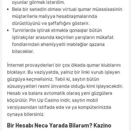
oyunlar görmək istərdim.
Belə bir sənədin olması virtual qumar müəssisəsinin
müştərilərlə maliyyə hesablaşmalarında
dürüstlüyünü və şəffaflığını göstərir.
Turnirlərdə iştirak etməklə qonaqlar bütün
iştirakçılar arasında keçirilən yarışların mükafat
fondlarından əhəmiyyətli məbləğlər qazana
biləcəklər.
İnternet provayderləri bir çox ölkədə qumar klublarını
bloklayır. Bu vəziyyətdə, yalnız bir linki vurub işləyən
güzgüyə keçməlisiniz. Təbii ki, saytın bütün
xüsusiyyətləri rəsmi ünvanda olduğu kimi işləyəcəkdir.
Hesab və balans avtomatik olaraq yeni güzgülərə
köçürülür. Pin Up Casino indir, saytın mobil
versiyasından istifadə edə və ya kompüterinizdə
oynaya bilərsiniz.
Bir Hesabı Necə Yarada Bilərəm? Kazino