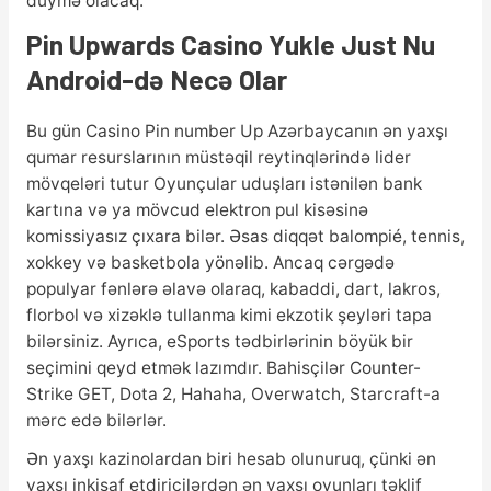
düymə olacaq.
Pin Upwards Casino Yukle Just Nu
Android-də Necə Olar
Bu gün Casino Pin number Up Azərbaycanın ən yaxşı
qumar resurslarının müstəqil reytinqlərində lider
mövqeləri tutur Oyunçular uduşları istənilən bank
kartına və ya mövcud elektron pul kisəsinə
komissiyasız çıxara bilər. Əsas diqqət balompié, ​​tennis,
xokkey və basketbola yönəlib. Ancaq cərgədə
populyar fənlərə əlavə olaraq, kabaddi, dart, lakros,
florbol və xizəklə tullanma kimi ekzotik şeyləri tapa
bilərsiniz. Ayrıca, eSports tədbirlərinin böyük bir
seçimini qeyd etmək lazımdır. Bahisçilər Counter-
Strike GET, Dota 2, Hahaha, Overwatch, Starcraft-a
mərc edə bilərlər.
Ən yaxşı kazinolardan biri hesab olunuruq, çünki ən
yaxşı inkişaf etdiricilərdən ən yaxşı oyunları təklif