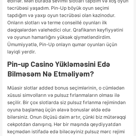
edirlər. Mən burada sevimli slotları tapdım və xoş oyun
təcrübəsi yaşadım. Pin-Up böyük oyun seçimi
tapdığım və yaxşı oyun təcrübəsi olan kazinodur.
Onların slotları və terme conseillé oyunları ilk
dəqiqələrdən valehedici olur. Qrafikanın keyfiyyətini
və oyunun hamarlığını yüksək qiymətləndirdim.
Ümumiyyətlə, Pin-Up onlayn qumar oyunları üçün
layiqli yerdir.
Pin-up Casino Yükləməsini Edə
Bilməsəm Nə Etməliyəm?
Müasir slotlar added bonus seçimlərinin, o cümlədən
xüsusi simvolların və pulsuz fırlanmaların olması ilə
seçilir. Bir çox slotlarda siz pulsuz fırlanma rejimindən
oyuna başlamaq üçün əlavə bonuslar əldə edə
bilərsiniz. Onun ölçüsü daim artır, çünki biz mütərəqqi
cekpotdan danışırıq. Hər bir maşında qeydiyyatdan
keçmədən istifadə edə biləcəyiniz pulsuz mərc rejimi