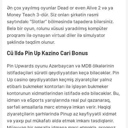
Ən çox yayılmış oyunlar Dead or even Alive 2 və ya
Money Teach 3-dür. Siz onları şirkətin rəsmi
saytındakı “Slotlar” bölməsində tapadera bilərsiniz.
Belə bir oyun, rolunu xüsusi yaradılmış kompüter
proqramı ilə oynayan virtual diler ilə simulyator
şəklində təqdim olunur.
Cü Ildə Pin Up Kazino Cari Bonus
Pin Upwards oyunu Azərbaycan və MDB ölkələrinin
istifadəçiləri sürətli qeydiyyatdan keçə biləcəklər. Pin
Up casino qeydiyyatdan keçmiş ziyarətçilər yalnız
etibarlı bukmeker kontorları ilə işləyən bukmeker
kontorunun xidmətlərindən istifadə edə biləcəklər. Bu,
idman və eSports yarışlarında real pul qazanaraq,
sərfəli əmsallarla mərc etməyə imkan verir. Həqiqi
ziyarətçilərin şərhlərində Pinup az keyfiyyətli xidmət
və yaxşı pul mükafatı əldə etmək imkanı təsdiqlənir.
Müəyyən bir əmsalla idmana mərc etməklə, proqnoz