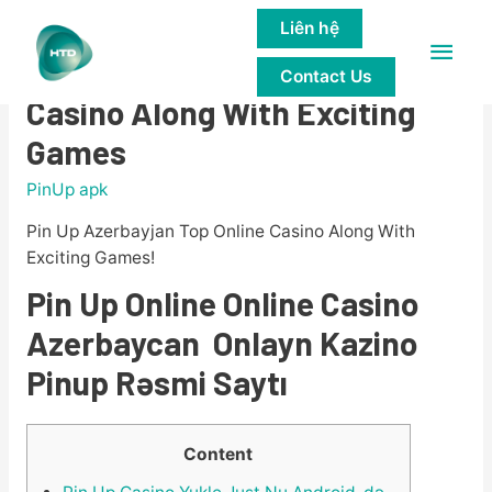
Liên hệ
Main
Pin Up Azerbayjan Top Online
Contact Us
Men
Casino Along With Exciting
Games
PinUp apk
Pin Up Azerbayjan Top Online Casino Along With
Exciting Games!
Pin Up Online Online Casino
Azerbaycan ️ Onlayn Kazino
Pinup Rəsmi Saytı
Content