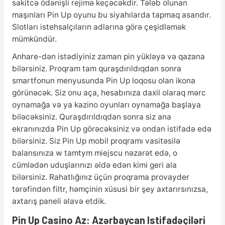
sakitcə ödənişli rejimə keçəcəkdir. Tələb olunan
maşınları Pin Up oyunu bu siyahılarda tapmaq asandır.
Slotları istehsalçıların adlarına görə çeşidləmək
mümkündür.
Anhare-dən istədiyiniz zaman pin yükləyə və qazana
bilərsiniz. Proqram tam quraşdırıldıqdan sonra
smartfonun menyusunda Pin Up loqosu olan ikona
görünəcək. Siz onu aça, hesabınıza daxil olaraq mərc
oynamağa və ya kazino oyunları oynamağa başlaya
biləcəksiniz. Quraşdırıldıqdan sonra siz ana
ekranınızda Pin Up görəcəksiniz və ondan istifadə edə
bilərsiniz. Siz Pin Up mobil proqramı vasitəsilə
balansınıza w tamtym miejscu nəzarət edə, o
cümlədən uduşlarınızı əldə edən kimi geri ala
bilərsiniz. Rahatlığınız üçün proqrama provayder
tərəfindən filtr, həmçinin xüsusi bir şey axtarırsınızsa,
axtarış paneli əlavə etdik.
Pin Up Casino Az: Azərbaycan Istifadəçiləri