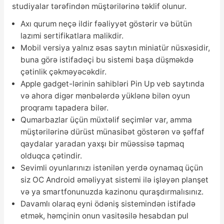
studiyalar tərəfindən müştərilərinə təklif olunur.
Axı qurum neçə ildir fəaliyyət göstərir və bütün
lazımi sertifikatlara malikdir.
Mobil versiya yalnız əsas saytın miniatür nüsxəsidir,
buna görə istifadəçi bu sistemi başa düşməkdə
çətinlik çəkməyəcəkdir.
Apple gadget-lərinin sahibləri Pin Up veb saytında
və ahora digər mənbələrdə yüklənə bilən oyun
proqramı tapadera bilər.
Qumarbazlar üçün müxtəlif seçimlər var, amma
müştərilərinə dürüst münasibət göstərən və şəffaf
qaydalar yaradan yaxşı bir müəssisə tapmaq
olduqca çətindir.
Sevimli oyunlarınızı istənilən yerdə oynamaq üçün
siz ОС Android əməliyyat sistemi ilə işləyən planşet
və ya smartfonunuzda kazinonu quraşdırmalısınız.
Davamlı olaraq eyni ödəniş sistemindən istifadə
etmək, həmçinin onun vasitəsilə hesabdan pul