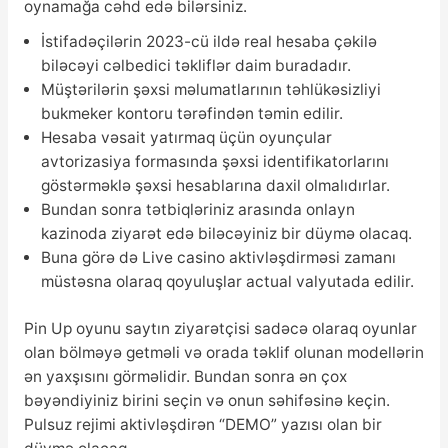
oynamağa cəhd edə bilərsiniz.
İstifadəçilərin 2023-cü ildə real hesaba çəkilə
biləcəyi cəlbedici təkliflər daim buradadır.
Müştərilərin şəxsi məlumatlarının təhlükəsizliyi
bukmeker kontoru tərəfindən təmin edilir.
Hesaba vəsait yatırmaq üçün oyunçular
avtorizasiya formasında şəxsi identifikatorlarını
göstərməklə şəxsi hesablarına daxil olmalıdırlar.
Bundan sonra tətbiqləriniz arasında onlayn
kazinoda ziyarət edə biləcəyiniz bir düymə olacaq.
Buna görə də Live casino aktivləşdirməsi zamanı
müstəsna olaraq qoyuluşlar actual valyutada edilir.
Pin Up oyunu saytın ziyarətçisi sadəcə olaraq oyunlar
olan bölməyə getməli və orada təklif olunan modellərin
ən yaxşısını görməlidir. Bundan sonra ən çox
bəyəndiyiniz birini seçin və onun səhifəsinə keçin.
Pulsuz rejimi aktivləşdirən “DEMO” yazısı olan bir