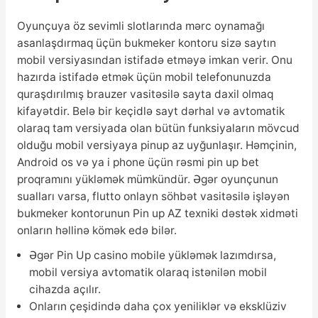
Oyunçuya öz sevimli slotlarında mərc oynamağı
asanlaşdırmaq üçün bukmeker kontoru sizə saytın
mobil versiyasından istifadə etməyə imkan verir. Onu
hazırda istifadə etmək üçün mobil telefonunuzda
quraşdırılmış brauzer vasitəsilə sayta daxil olmaq
kifayətdir. Belə bir keçidlə sayt dərhal və avtomatik
olaraq tam versiyada olan bütün funksiyaların mövcud
olduğu mobil versiyaya pinup az uyğunlaşır. Həmçinin,
Android os və ya i phone üçün rəsmi pin up bet
proqramını yükləmək mümkündür. Əgər oyunçunun
sualları varsa, flutto onlayn söhbət vasitəsilə işləyən
bukmeker kontorunun Pin up AZ texniki dəstək xidməti
onların həllinə kömək edə bilər.
Əgər Pin Up casino mobile yükləmək lazımdırsa,
mobil versiya avtomatik olaraq istənilən mobil
cihazda açılır.
Onların çeşidində daha çox yeniliklər və eksklüziv