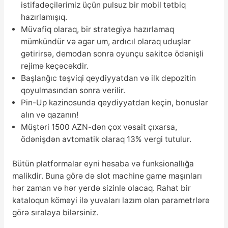
istifadəçilərimiz üçün pulsuz bir mobil tətbiq
hazırlamışıq.
Müvafiq olaraq, bir strategiya hazırlamaq
mümkündür və əgər um, ardıcıl olaraq uduşlar
gətirirsə, demodan sonra oyunçu sakitcə ödənişli
rejimə keçəcəkdir.
Başlanğıc təşviqi qeydiyyatdan və ilk depozitin
qoyulmasından sonra verilir.
Pin-Up kazinosunda qeydiyyatdan keçin, bonuslar
alın və qazanın!
Müştəri 1500 AZN-dən çox vəsait çıxarsa,
ödənişdən avtomatik olaraq 13% vergi tutulur.
Bütün platformalar eyni hesaba və funksionallığa
malikdir. Buna görə də slot machine game maşınları
hər zaman və hər yerdə sizinlə olacaq. Rahat bir
kataloqun köməyi ilə yuvaları lazım olan parametrlərə
görə sıralaya bilərsiniz.