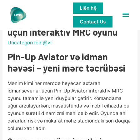
Liên hệ
Main
Pin-Up Aviator: İdmansevər
Contact Us
Men
üçün interaktiv MRC oyunu
Uncategorized @vi
Pin-Up Aviator və idman
həvəsi – yeni mərc təcrübəsi
Mənim kimi hər mərcdə heyəcan axtaran
idmansevərlər üçün Pin-Up Aviator interaktiv MRC
oyunu tamamilə yeni duyğular gətirir. Komandama
uğur arzulayarkən, masaüstündə və mobil cihazda bu
oyunun sürətli dinamizmi məni cəlb edir. Oyunda ani
qərarlar, risk və mükafat məhz stadiondakı son dəqiqə
qolunu xatırladır.