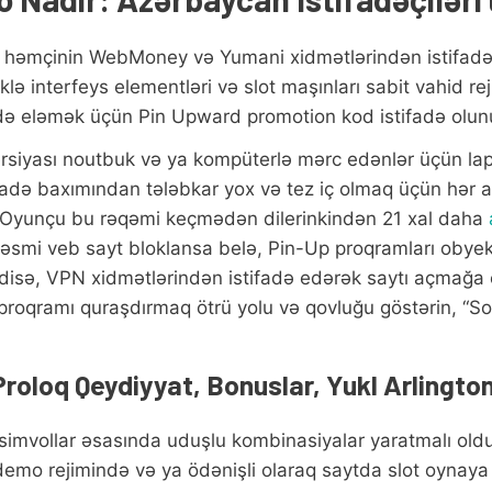
, həmçinin WebMoney və Yumani xidmətlərindən istifa
iklə interfeys elementləri və slot maşınları sabit vahid r
ldə eləmək üçün Pin Upward promotion kod istifadə olun
rsiyası noutbuk və ya kompüterlə mərc edənlər üçün lap
ifadə baxımından tələbkar yox və tez iç olmaq üçün hər a
iz. Oyunçu bu rəqəmi keçmədən dilerinkindən 21 xal daha
 Rəsmi veb sayt bloklansa belə, Pin-Up proqramları oby
disə, VPN xidmətlərindən istifadə edərək saytı açmağa ça
proqramı quraşdırmaq ötrü yolu və qovluğu göstərin, “S
roloq Qeydiyyat, Bonuslar, Yukl Arlingt
lif simvollar əsasında uduşlu kombinasiyalar yaratmalı o
mo rejimində və ya ödənişli olaraq saytda slot oynaya 