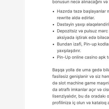
bonusun necə alınacağını və o
Hazırda təzə başlayanlar
rewrite əldə edirlər.
Dəstəyin yaxşı əlaqələndiri
Depozitsiz və pulsuz mər
aksiyada iştirak edə biləcə
Bundan izafi, Pin-up kodla
yaxşılaşdırır.
Pin-Up online casino apk t
Başqa yolla de uma gedə bilə
fasiləsiz genişlənir və siz h
də slot machine game maşınla
da ətraflı imkanlar açır və c
lisenziyalıdır, bu da oradakı
profilinizə iç olun və kataloq