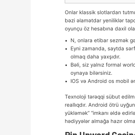
Onlar klassik slotlardan tutm
bəzi əlamətdar yeniliklər t
oyunçu öz hesabına daxil ola 
N, onlara etibar sezmək gər
Eyni zamanda, saytda sərfə
olmaq daha yaxşıdır.
Bəli, siz yalnız formal wo
oynaya bilərsiniz.
IOS və Android os mobil əm
Texnoloji tərəqqi sübut edil
reallıqdır. Android ötrü uyğu
yükləmək” “imkanı əldə edirl
hədiyyələr almağa hazır olmal
Pin Upward Casino