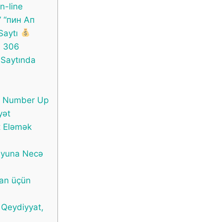
n-line
” “пин Ап
Saytı
) 306
 Saytında
in Number Up
yət
 Eləmək
Oyuna Necə
an üçün
 Qeydiyyat,