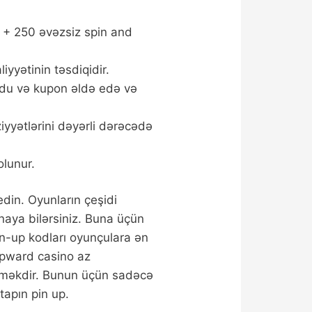
+ 250 əvəzsiz spin and
iyyətinin təsdiqidir.
du və kupon əldə edə və
iyyətlərini dəyərli dərəcədə
olunur.
din. Oyunların çeşidi
ynaya bilərsiniz. Buna üçün
in-up kodları oyunçulara ən
 Upward casino az
 deməkdir. Bunun üçün sadəcə
tapın pin up.