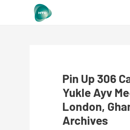
Pin Up 306 C
Yukle Ayv Me
London, Gha
Archives