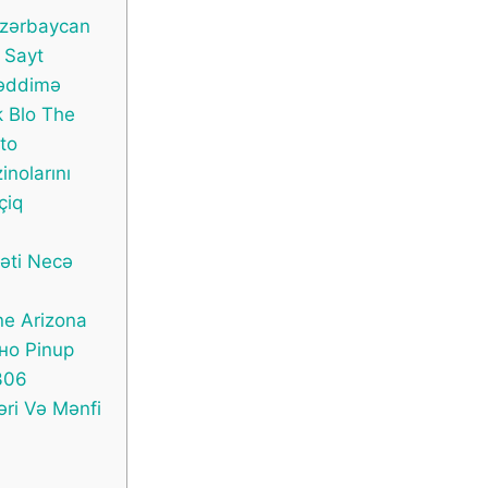
Azərbaycan
i Sayt
qəddimə
k Blo The
sto
inolarını
çiq
əti Necə
ne Arizona
но Pinup
306
əri Və Mənfi