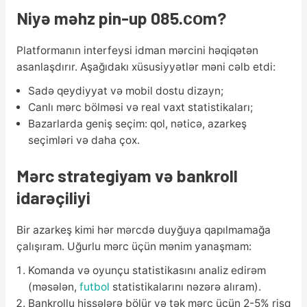
Niyə məhz pin-up 085.соm?
Platformanın interfeysi idman mərcini həqiqətən
asanlaşdırır. Aşağıdakı xüsusiyyətlər məni cəlb etdi:
Sadə qeydiyyat və mobil dostu dizayn;
Canlı mərc bölməsi və real vaxt statistikaları;
Bazarlarda geniş seçim: qol, nəticə, azarkeş
seçimləri və daha çox.
Mərc strategiyam və bankroll
idarəçiliyi
Bir azarkeş kimi hər mərcdə duyğuya qapılmamağa
çalışıram. Uğurlu mərc üçün mənim yanaşmam:
Komanda və oyunçu statistikasını analiz edirəm
(məsələn,
futbol
statistikalarını nəzərə alıram).
Bankrollu hissələrə bölür və tək mərc üçün 2-5% risq