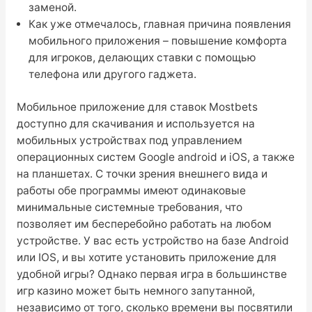
заменой.
Как уже отмечалось, главная причина появления
мобильного приложения – повышение комфорта
для игроков, делающих ставки с помощью
телефона или другого гаджета.
Мобильное приложение для ставок Mostbets
доступно для скачивания и используется на
мобильных устройствах под управлением
операционных систем Google android и iOS, а также
на планшетах. С точки зрения внешнего вида и
работы обе программы имеют одинаковые
минимальные системные требования, что
позволяет им бесперебойно работать на любом
устройстве. У вас есть устройство на базе Android
или IOS, и вы хотите установить приложение для
удобной игры? Однако первая игра в большинстве
игр казино может быть немного запутанной,
независимо от того, сколько времени вы посвятили