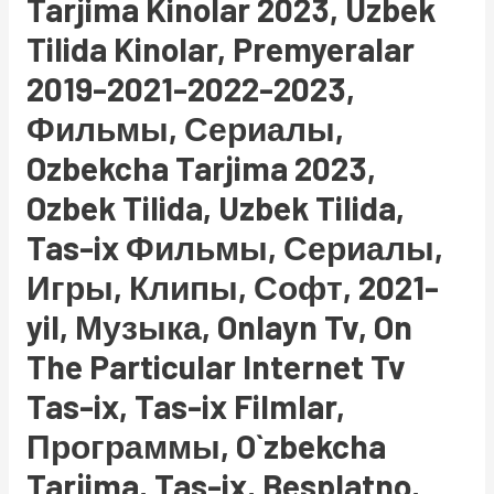
Tarjima Kinolar 2023, Uzbek
Tilida Kinolar, Premyeralar
2019-2021-2022-2023,
Фильмы, Сериалы,
Ozbekcha Tarjima 2023,
Ozbek Tilida, Uzbek Tilida,
Tas-ix Фильмы, Сериалы,
Игры, Клипы, Софт, 2021-
yil, Музыка, Onlayn Tv, On
The Particular Internet Tv
Tas-ix, Tas-ix Filmlar,
Программы, O`zbekcha
Tarjima, Tas-ix, Besplatno,