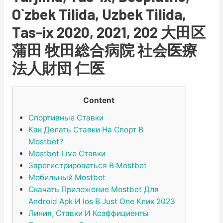
O`zbek Tilida, Uzbek Tilida,
Tas-ix 2020, 2021, 202 大田区
蒲田 牧田総合病院 社会医療
法人財団 仁医
Content
Спортивные Ставки
Как Делать Ставки На Спорт В
Mostbet?
Mostbet Live Ставки
Зарегистрироваться В Mostbet
Мобильный Mostbet
Скачать Приложение Mostbet Для
Android Apk И Ios В Just One Клик 2023
Линия, Ставки И Коэффициенты