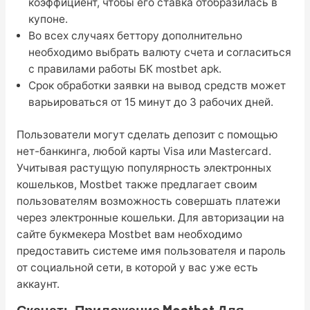
коэффициент, чтобы его ставка отобразилась в
купоне.
Во всех случаях беттору дополнительно
необходимо выбрать валюту счета и согласиться
с правилами работы БК mostbet apk.
Срок обработки заявки на вывод средств может
варьироваться от 15 минут до 3 рабочих дней.
Пользователи могут сделать депозит с помощью
нет-банкинга, любой карты Visa или Mastercard.
Учитывая растущую популярность электронных
кошельков, Mostbet также предлагает своим
пользователям возможность совершать платежи
через электронные кошельки. Для авторизации на
сайте букмекера Mostbet вам необходимо
предоставить системе имя пользователя и пароль
от социальной сети, в которой у вас уже есть
аккаунт.
Скачать Приложение Mostbet Для