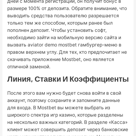
дней с момента регистрации, он получит бонус в
размере 100% от депозита. Обратите внимание, что
выводить средства пользователю разрешается
только тем же способом, которым ранее был
пополнен депозит. Чтобы установить софт,
необходимо зайти на мобильную версию сайта и
вызвать aviator demo mostbet гамбургер-меню в
правом верхнем углу. Для тех, кто предпочитает не
скачивать приложение Mostbet, оно является
отличной заменой.
Линия, Ставки И Коэффициенты
После этого вам нужно будет снова войти в свой
аккаунт, поэтому сохраните и запомните данные
для входа. В Mostbet вы можете выбрать из
широкого спектра игр казино, которые разделены
на несколько важных категорий. В разделе «Касса»
клиент может совершить депозит через банковские