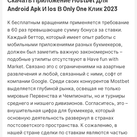
Android Apk И Ios В Only One Клик 2023
К бесплатным вращениям применяется требование
в 60 раз превышающее сумму бонуса за ставки.
Каждый беттор, который имеет опыт работы с
мобильными приложениями разных букмекеров,
должен был заметить важную закономерность –
подобные утилиты отсутствуют в Have fun with
Market. Связано это с ограничениями на азартные
развлечения и любой, связанный с ними, софт от
компании Google. Среди своих конкурентов Mostbet
выделяется глубиной рынка, освещая не только
мировые Первенства и Чемпионаты, но и турниры
среднего и низшего дивизионов. Согласитесь, это –
внушительная цифра для букмекера, который
основную деятельность развернул в странах
постсоветского пространства. К сожалению, в
нашей стране сделки по ставкам являются частью