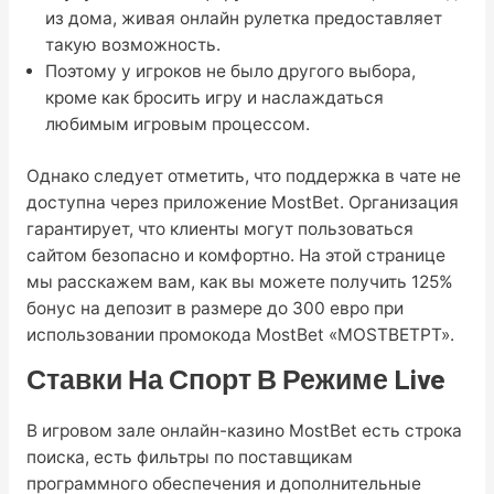
из дома, живая онлайн рулетка предоставляет
такую возможность.
Поэтому у игроков не было другого выбора,
кроме как бросить игру и наслаждаться
любимым игровым процессом.
Однако следует отметить, что поддержка в чате не
доступна через приложение MostBet. Организация
гарантирует, что клиенты могут пользоваться
сайтом безопасно и комфортно. На этой странице
мы расскажем вам, как вы можете получить 125%
бонус на депозит в размере до 300 евро при
использовании промокода MostBet «MOSTBETPT».
Ставки На Спорт В Режиме Live
В игровом зале онлайн-казино MostBet есть строка
поиска, есть фильтры по поставщикам
программного обеспечения и дополнительные