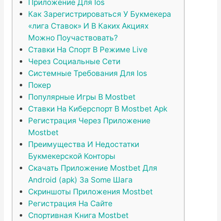
Приложение Для Ios
Как Зарегистрироваться У Букмекера
«лига Ставок» И В Каких Акциях
Можно Поучаствовать?
Ставки На Спорт В Режиме Live
Через Социальные Сети
Системные Требования Для Ios
Покер
Популярные Игры В Mostbet
Ставки На Киберспорт В Mostbet Apk
Регистрация Через Приложение
Mostbet
Преимущества И Недостатки
Букмекерской Конторы
Скачать Приложение Mostbet Для
Android (apk) За Some Шага
Скриншоты Приложения Mostbet
Регистрация На Сайте
Спортивная Книга Mostbet