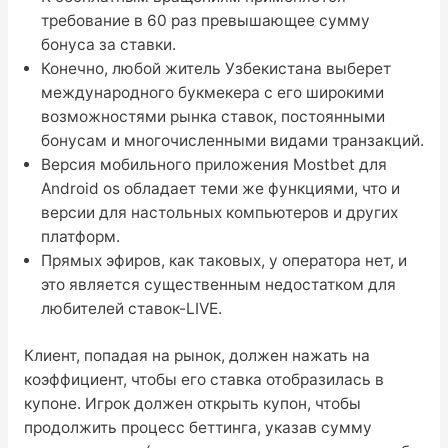
требование в 60 раз превышающее сумму
бонуса за ставки.
Конечно, любой житель Узбекистана выберет
международного букмекера с его широкими
возможностями рынка ставок, постоянными
бонусам и многочисленными видами транзакций.
Версия мобильного приложения Mostbet для
Android os обладает теми же функциями, что и
версии для настольных компьютеров и других
платформ.
Прямых эфиров, как таковых, у оператора нет, и
это является существенным недостатком для
любителей ставок-LIVE.
Клиент, попадая на рынок, должен нажать на
коэффициент, чтобы его ставка отобразилась в
купоне. Игрок должен открыть купон, чтобы
продолжить процесс беттинга, указав сумму