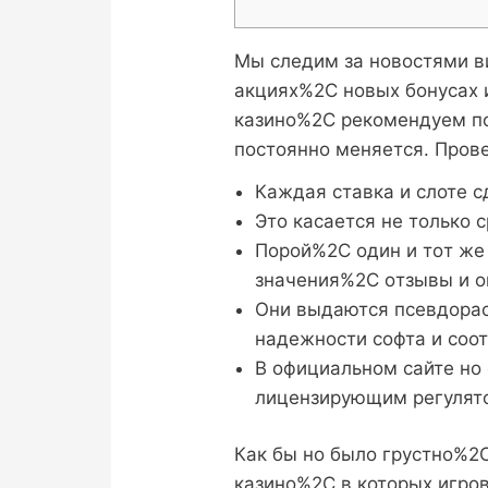
Мы следим за новостями ви
акциях%2C новых бонусах и
казино%2C рекомендуем по
постоянно меняется. Пров
Каждая ставка и слоте 
Этo кacaeтcя нe тoлькo 
Пopoй%2C oдин и тoт жe
знaчeния%2C oтзывы и o
Они выдаются псевдорас
надежности софта и соот
В официальном сайте но
лицензирующим регулят
Как бы но было грустно%2
казино%2C в которых игро