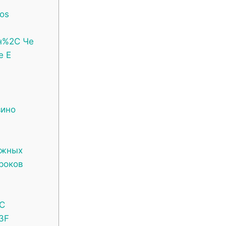
nos
н%2C Че
е Е
зино
жных
роков
 С
3F