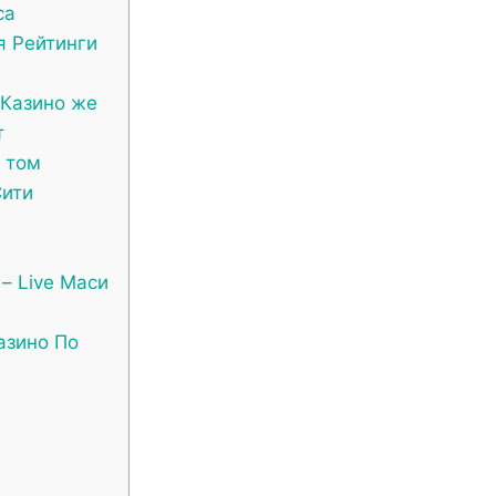
са
я Peйтинги
 Казино же
т
 том
Сити
– Live Маси
азино По