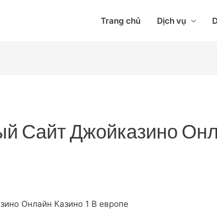
Trang chủ
Dịch vụ
D
 Сайт Джойказино Онла
ино Онлайн Казино 1 В европе