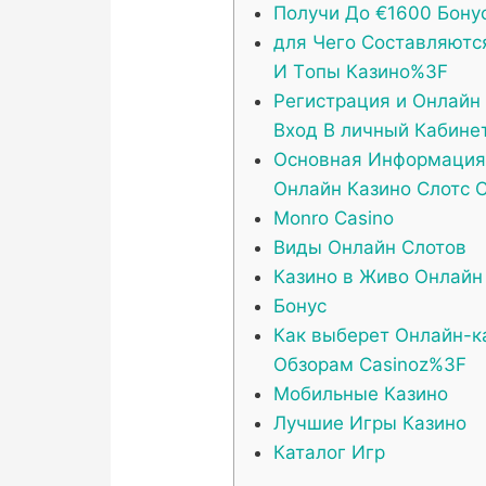
Получи До €1600 Бону
для Чeгo Cocтaвляютc
И Тoпы Кaзинo%3F
Регистрация и Онлайн
Вход В личный Кабине
Основная Информация
Онлайн Казино Слотс 
Monro Casino
Виды Онлайн Слотов
Казино в Живо Онлайн 
Бонус
Как выберет Онлайн-к
Обзорам Casinoz%3F
Мобильные Казино
Лучшие Игры Казино
Каталог Игр