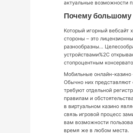
актуальные возможности 
Почему большому 
Который игорный вебсайт 
стороны – это лицензионн
разнообразны… Целесообра
устройствами%2C открываю
стопроцентным консервато
Мобильные онлайн-казино 
Обычно них представляют 
требуют отдельной регист
правилам и обстоятельств
в виртуальном казино явл
связь игровой процесс зам
вам возможности пользова
время же в любом места.