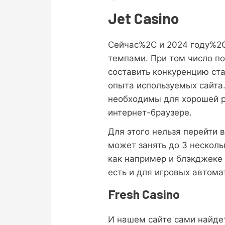
Jet Casino
Сейчас%2C и 2024 году%2C
темпами. При том число п
составить конкуренцию ста
опыта используемых сайта
необходимы для хорошей р
интернет-браузере.
Для этого нельзя перейти 
может занять до 3 несколь
как например и блэкджеке 
есть и для игровых автома
Fresh Casino
И нашем сайте сами найд