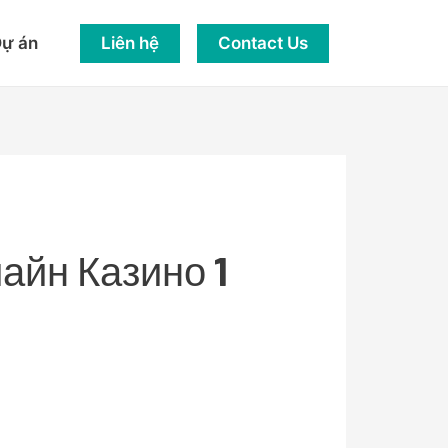
Liên hệ
Contact Us
ự án
йн Казино 1