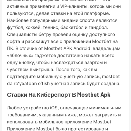
активные привилегии и VIP-клиенты, которыми они
пользуются, делая ставки на этой платформе.
Наиболее популярными видами спорта являются
футбол, хоккей, теннис, баскетбол и гандбол.
Специалисты бетру провели оценку доступного
софта и расскажут все о приложении Мостбет на
ПК. В отличие от Mostbet APK Android, владельцам
«яблочных» гаджетов достаточно нажать всего
одну кнопку, чтобы наслаждаться азартом и
чувством выигрыша. После того, как вы
подтвердите мобильную учетную запись, mostbet
da roʻyxatdan oʻtish учетная запись будет создана.
Ставки На Киберспорт В Mostbet Apk
Любое устройство iOS, отвечающее минимальным
требованиям, указанным ниже, может загрузить и
использовать мобильное приложение Mostbet.
Приложение Mostbet было протестировано и