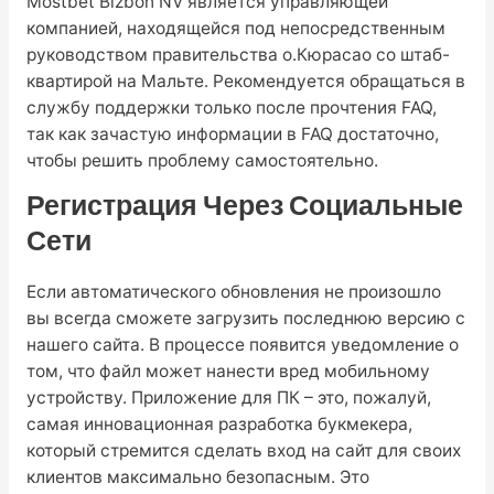
Mostbet Bizbon NV является управляющей
компанией, находящейся под непосредственным
руководством правительства о.Кюрасао со штаб-
квартирой на Мальте. Рекомендуется обращаться в
службу поддержки только после прочтения FAQ,
так как зачастую информации в FAQ достаточно,
чтобы решить проблему самостоятельно.
Регистрация Через Социальные
Сети
Если автоматического обновления не произошло
вы всегда сможете загрузить последнюю версию с
нашего сайта. В процессе появится уведомление о
том, что файл может нанести вред мобильному
устройству. Приложение для ПК – это, пожалуй,
самая инновационная разработка букмекера,
который стремится сделать вход на сайт для своих
клиентов максимально безопасным. Это