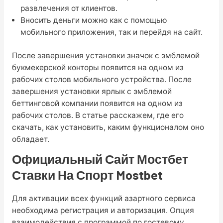
развлечения от клиентов.
Вносить деньги можно как с помощью
мобильного приложения, так и перейдя на сайт.
После завершения установки значок с эмблемой
букмекерской конторы появится на одном из
рабочих столов мобильного устройства. После
завершения установки ярлык с эмблемой
беттинговой компании появится на одном из
рабочих столов. В статье расскажем, где его
скачать, как установить, каким функционалом оно
обладает.
Официальный Сайт Мостбет
Ставки На Спорт Mostbet
Для активации всех функций азартного сервиса
необходима регистрация и авторизация. Опция
взаимодействия с программой по гостевому