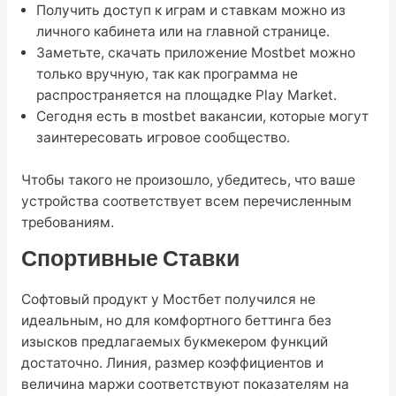
Получить доступ к играм и ставкам можно из
личного кабинета или на главной странице.
Заметьте, скачать приложение Mostbet можно
только вручную, так как программа не
распространяется на площадке Play Market.
Сегодня есть в mostbet вакансии, которые могут
заинтересовать игровое сообщество.
Чтобы такого не произошло, убедитесь, что ваше
устройства соответствует всем перечисленным
требованиям.
Спортивные Ставки
Софтовый продукт у Мостбет получился не
идеальным, но для комфортного беттинга без
изысков предлагаемых букмекером функций
достаточно. Линия, размер коэффициентов и
величина маржи соответствуют показателям на