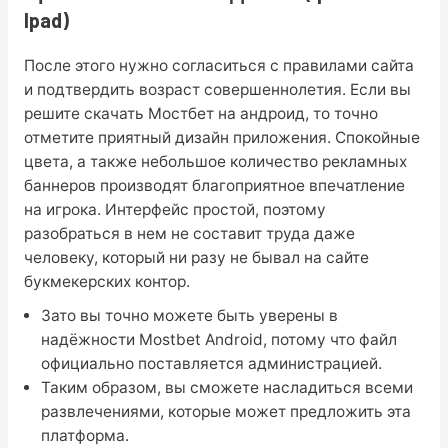
Ipad)
После этого нужно согласиться с правилами сайта
и подтвердить возраст совершеннолетия. Если вы
решите скачать Мостбет на андроид, то точно
отметите приятный дизайн приложения. Спокойные
цвета, а также небольшое количество рекламных
баннеров производят благоприятное впечатление
на игрока. Интерфейс простой, поэтому
разобраться в нем не составит труда даже
человеку, который ни разу не бывал на сайте
букмекерских контор.
Зато вы точно можете быть уверены в
надёжности Mostbet Android, потому что файл
официально поставляется администрацией.
Таким образом, вы сможете насладиться всеми
развлечениями, которые может предложить эта
платформа.