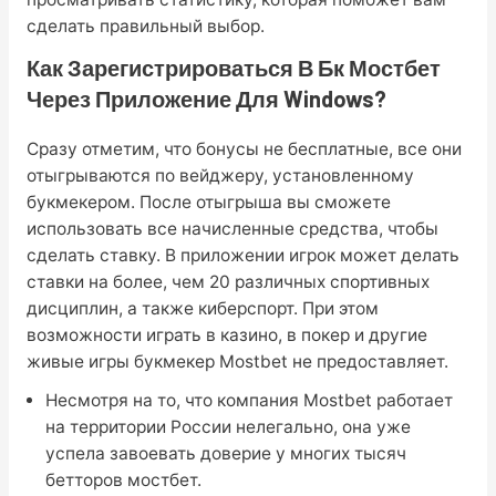
сделать правильный выбор.
Как Зарегистрироваться В Бк Мостбет
Через Приложение Для Windows?
Сразу отметим, что бонусы не бесплатные, все они
отыгрываются по вейджеру, установленному
букмекером. После отыгрыша вы сможете
использовать все начисленные средства, чтобы
сделать ставку. В приложении игрок может делать
ставки на более, чем 20 различных спортивных
дисциплин, а также киберспорт. При этом
возможности играть в казино, в покер и другие
живые игры букмекер Mostbet не предоставляет.
Несмотря на то, что компания Mostbet работает
на территории России нелегально, она уже
успела завоевать доверие у многих тысяч
бетторов мостбет.