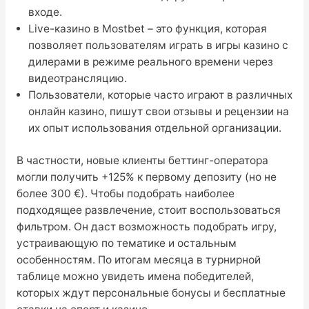
входе.
Live-казино в Mostbet – это функция, которая
позволяет пользователям играть в игры казино с
дилерами в режиме реального времени через
видеотрансляцию.
Пользователи, которые часто играют в различных
онлайн казино, пишут свои отзывы и рецензии на
их опыт использования отдельной организации.
В частности, новые клиенты беттинг-оператора
могли получить +125% к первому депозиту (но не
более 300 €). Чтобы подобрать наиболее
подходящее развлечение, стоит воспользоваться
фильтром. Он даст возможность подобрать игру,
устраивающую по тематике и остальным
особенностям. По итогам месяца в турнирной
таблице можно увидеть имена победителей,
которых ждут персональные бонусы и бесплатные