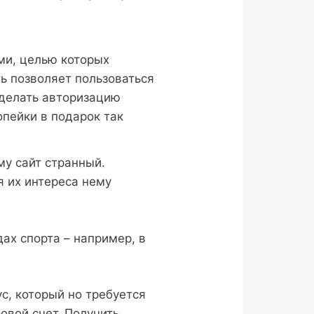
и, целью которых
ь позволяет пользоваться
Сделать авторизацию
опейки в подарок так
му сайт странный.
 их интереса нему
ах спорта – например, в
с, который но требуется
овой счет. Получить