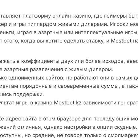
тавляет платформу онлайн-казино, где геймеры быть
кер и игры пиппардом живыми дилерами. Игроки мог
еньги, играя в азартные или интеллектуальные игры
т этого, когда вы хотите сделать ставку, и Mostbet 
ажать в коэффициенты двух или более исходов, вве
се азартные развлечения с живым дилером.
ько одноименных сайтов, но работают они в самых 
лиентам порядочные и своевременные суммы, а такж
шись поддержки.
ультат игры в казино Mostbet kz зависимости генера
же адрес сайта в этом браузере для последующих м
ений отличная, однако настройки а опции скудные.
ступны, но средние, не говоря только о смолмаркет