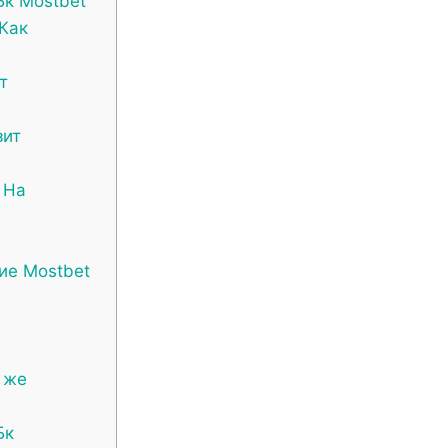
Бк Mostbet
 Как
т
зит
 На
ие Mostbet
 же
Бк