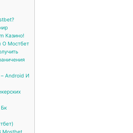
tbet?
рнир
m Казино!
 О Мостбет
олучить
граничения
– Android И
екерских
 Бк
тбет)
В Mostbet