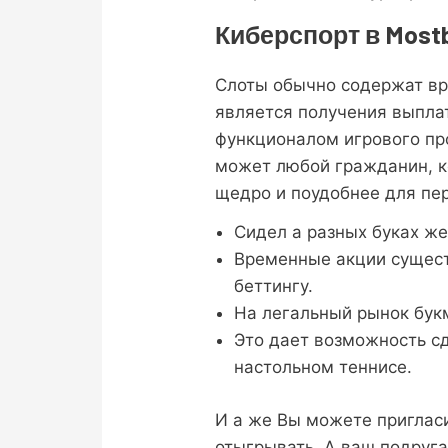
Киберспорт в Most
Слоты обычно содержат в
является получения выпла
функционалом игрового про
может любой гражданин, ко
щедро и поудобнее для пер
Сидел а разных буках же
Временные акции сущест
беттингу.
На легальный рынок букм
Это дает возможность сд
настольном теннисе.
И а же Вы можете пригласи
отыгрывать. А ваш подруга