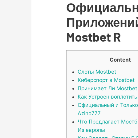
Официальн
Приложений
Mostbet R
Content
Слоты Mostbet
Киберспорт в Mostbet
Принимает Ли Mostbet
Как Устроен воплотить
Официальный и Только 
Azino777
Что Предлагает Мостб
Из европы