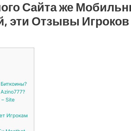
ого Сайта же Мобиль
, эти Отзывы Игроков
 Биткоины?
 Azino777?
– Site
ет Игрокам