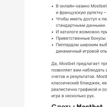
В онлайн-казино Mostbe
и французскую рулетку –
Чтобы иметь доступ к пе
стандартными данными.
И каталоге возможно пр
Приветственные бонусы –
Пиппардом широким выбо
динамичный игровой опы
Да, Mostbet предлагает пр
позволяет вам наблюдать 
счетов и результатов. Mos
классический блэкджек, е
реалистично графикой и о
игра в несколько рук.
Слоты Mostbet