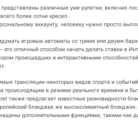
t представлены различные уме рулетки, включая по
 всего более сотни кресел.
рсональному аккаунту, человеку нужно просто выпо
идумать игровые автоматы со тремя или двумя бар
 это отличный способом начать делать ставки в Ин
ром происшедших и интерактивными способностей,
т.
ямые трансляции некоторых видов спорта и событий.
за происходящим в режиме реального времени и быт
tbet также предлагает известные разновидности блэ
вропейский блэкджек же высоколимитный блэкджек.
снащены дополнительными функциями, такими как д