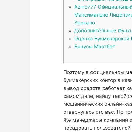
Azino777 Официальны
Максимально Лицензи
Зеркало
Дополнительные Функц
Оценка Букмекерской 
Бонусы Мостбет
Поэтому в официальном маг
букмекерских контор а каз
вывод средств работает к
самом деле, найду такой са
мошеннических онлайн-кази
отвернулась ото вас. Но т
Же менеджеры компании об
порадовать пользователей