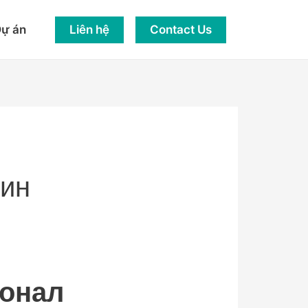
Liên hệ
Contact Us
ự án
зин
ионал