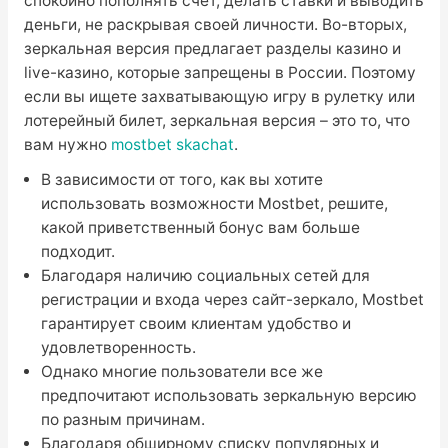
спокойно пополнять счет, делать ставки и выводить
деньги, не раскрывая своей личности. Во-вторых,
зеркальная версия предлагает разделы казино и
live-казино, которые запрещены в России. Поэтому
если вы ищете захватывающую игру в рулетку или
лотерейный билет, зеркальная версия – это то, что
вам нужно
mostbet skachat
.
В зависимости от того, как вы хотите
использовать возможности Mostbet, решите,
какой приветственный бонус вам больше
подходит.
Благодаря наличию социальных сетей для
регистрации и входа через сайт-зеркало, Mostbet
гарантирует своим клиентам удобство и
удовлетворенность.
Однако многие пользователи все же
предпочитают использовать зеркальную версию
по разным причинам.
Благодаря обширному списку популярных и