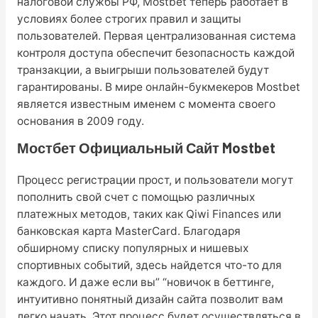
налоговой службы РФ, Mostbet теперь работает в
условиях более строгих правил и защиты
пользователей. Первая централизованная система
контроля доступа обеспечит безопасность каждой
транзакции, а выигрыши пользователей будут
гарантированы. В мире онлайн-букмекеров Mostbet
является известным именем с момента своего
основания в 2009 году.
Мостбет Официальный Сайт Mostbet
Процесс регистрации прост, и пользователи могут
пополнить свой счет с помощью различных
платежных методов, таких как Qiwi Finances или
банковская карта MasterCard. Благодаря
обширному списку популярных и нишевых
спортивных событий, здесь найдется что-то для
каждого. И даже если вы” “новичок в беттинге,
интуитивно понятный дизайн сайта позволит вам
легко начать. Этот процесс будет осуществляться в