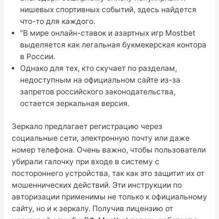
нишевых спортивных событий, здесь найдется
что-то для каждого.
“В мире онлайн-ставок и азартных игр Mostbet
выделяется как легальная букмекерская контора
в России.
Однако для тех, кто скучает по разделам,
недоступным на официальном сайте из-за
запретов российского законодательства,
остается зеркальная версия.
Зеркало предлагает регистрацию через
социальные сети, электронную почту или даже
номер телефона. Очень важно, чтобы пользователи
убирали галочку при входе в систему с
постороннего устройства, так как это защитит их от
мошеннических действий. Эти инструкции по
авторизации применимы не только к официальному
сайту, но и к зеркалу. Получив лицензию от