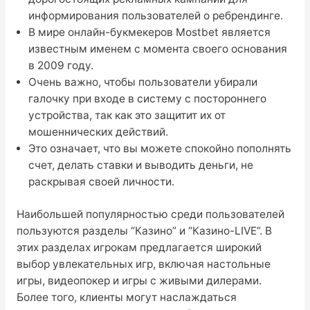
информирования пользователей о ребрендинге.
В мире онлайн-букмекеров Mostbet является
известным именем с момента своего основания
в 2009 году.
Очень важно, чтобы пользователи убирали
галочку при входе в систему с постороннего
устройства, так как это защитит их от
мошеннических действий.
Это означает, что вы можете спокойно пополнять
счет, делать ставки и выводить деньги, не
раскрывая своей личности.
Наибольшей популярностью среди пользователей
пользуются разделы “Казино” и “Казино-LIVE”. В
этих разделах игрокам предлагается широкий
выбор увлекательных игр, включая настольные
игры, видеопокер и игры с живыми дилерами.
Более того, клиенты могут наслаждаться