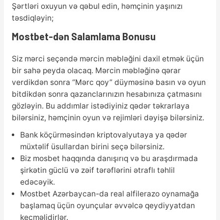
Şərtləri oxuyun və qəbul edin, həmçinin yaşınızı
təsdiqləyin;
Mostbet-dən Salamlama Bonusu
Siz mərci seçəndə mərcin məbləğini daxil etmək üçün
bir sahə peyda olacaq. Mərcin məbləğinə qərar
verdikdən sonra “Mərc qoy” düyməsinə basın və oyun
bitdikdən sonra qazanclarınızın hesabınıza çatmasını
gözləyin. Bu addımlar istədiyiniz qədər təkrarlaya
bilərsiniz, həmçinin oyun və rejimləri dəyişə bilərsiniz.
Bank köçürməsindən kriptovalyutaya ya qədər
müxtəlif üsullardan birini seçə bilərsiniz.
Biz mosbet haqqında danışırıq və bu araşdırmada
şirkətin güclü və zəif tərəflərini ətraflı təhlil
edəcəyik.
Mostbet Azərbaycan-da real alfilerazo oynamağa
başlamaq üçün oyunçular əvvəlcə qeydiyyatdan
keçməlidirlər.