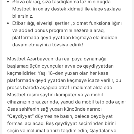
Əlavə olaraq, sizə təsdiqlənmə lazım olduqda
Mostbet-in onlay dəstək xidməti ilə əlaqə saxlaya
bilərsiniz.
Etibarlılığı, əlverişli şərtləri, xidmət funksionallığını
və added bonus proqramını nəzərə alaraq,
platformada qeydiyyatdan keçməyə elə indidən
davam etməyinizi tövsiyə edirik!
Mostbet Azərbaycan-da real puya oynamağa
başlamaq üçün oyunçular əvvəlcə qeydiyyatdan
keçməlidirlər. Yaşı 18-dən yuxarı olan hər kəsə
platformada qeydiyyatdan keçməyə icazə verilir, bu
proses barədə aşağıda ətraflı məlumat əldə edə
Mostbet rəsmi saytını kompüter və ya mobil
cihazınızın brauzerində, yaxud da mobil tətbiqdə açın;
Əsas səhifənin sağ yuxarı küncündə narıncı
“Qeydiyyat” düyməsinə basın, beləcə qeydiyyat
forması açılacaq; Beş qeydiyyat seçimindən birini
seçin və məlumatlarınızı təqdim edin; Qaydalar və