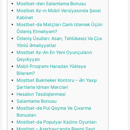
Mostbet-dən Salamlama Bonusu
Mostbet Az-ın Mobil Versiyasında Şəxsi
Kabinet
Mostbet-də Matçları Canlı Izləmək Üçün
Ödəniş Etməliyəm?
Ödəniş Üsulları: Asan, Təhlükəsiz Və Çox
Yönlü Əməliyyatlar
Mostbet Az-An En Yeni Oyunçuların
Qeydiyyatı
Mobil Proqramı Haradan Yükləyə
Bilərəm?
Mostbet Bukmeker Kontoru – Ən Yaxşı
Şərtlərlə Idman Mərcləri
Hesabın Təsdiqlənməsi
Salamlama Bonusu
Mostbet-də Pul Qoyma Və Çıxarma
Bonusları
Mostbet-də Populyar Kazino Oyunları
Mostbet – Azərbaycanda Rəsmi Sayt