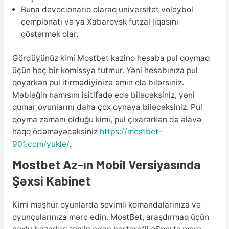
Buna devocionario olaraq universitet voleybol
çempionatı və ya Xabarovsk futzal liqasını
göstərmək olar.
Gördüyünüz kimi Mostbet kazino hesaba pul qoymaq
üçün heç bir komissya tutmur. Yəni hesabınıza pul
qoyarkən pul itirmədiyinizə əmin ola bilərsiniz.
Məbləğin hamısını isitifadə edə biləcəksiniz, yəni
qumar oyunlarını daha çox oynaya biləcəksiniz. Pul
qoyma zamanı olduğu kimi, pul çıxararkən də əlavə
haqq ödəməyəcəksiniz
https://mostbet-
901.com/yukle/
.
Mostbet Az-ın Mobil Versiyasında
Şəxsi Kabinet
Kimi məşhur oyunlarda sevimli komandalarınıza və
oyunçularınıza mərc edin. MostBet, araşdırmaq üçün