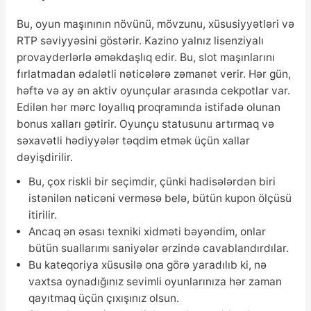
Bu, oyun maşınının növünü, mövzunu, xüsusiyyətləri və
RTP səviyyəsini göstərir. Kazino yalnız lisenziyalı
provayderlərlə əməkdaşlıq edir. Bu, slot maşınlarını
fırlatmadan ədalətli nəticələrə zəmanət verir. Hər gün,
həftə və ay ən aktiv oyunçular arasında cekpotlar var.
Edilən hər mərc loyallıq proqramında istifadə olunan
bonus xalları gətirir. Oyunçu statusunu artırmaq və
səxavətli hədiyyələr təqdim etmək üçün xallar
dəyişdirilir.
Bu, çox riskli bir seçimdir, çünki hadisələrdən biri
istənilən nəticəni verməsə belə, bütün kupon ölçüsü
itirilir.
Ancaq ən əsası texniki xidməti bəyəndim, onlar
bütün suallarımı saniyələr ərzində cavablandırdılar.
Bu kateqoriya xüsusilə ona görə yaradılıb ki, nə
vaxtsa oynadığınız sevimli oyunlarınıza hər zaman
qayıtmaq üçün çıxışınız olsun.