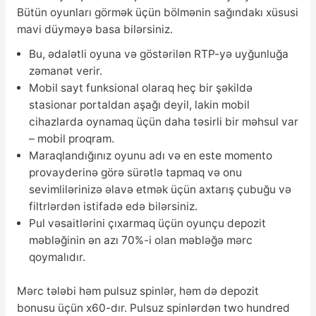
Bütün oyunları görmək üçün bölmənin sağındakı xüsusi
mavi düyməyə basa bilərsiniz.
Bu, ədalətli oyuna və göstərilən RTP-yə uyğunluğa
zəmanət verir.
Mobil sayt funksional olaraq heç bir şəkildə
stasionar portaldan aşağı deyil, lakin mobil
cihazlarda oynamaq üçün daha təsirli bir məhsul var
– mobil proqram.
Maraqlandığınız oyunu adı və en este momento
provayderinə görə sürətlə tapmaq və onu
sevimlilərinizə əlavə etmək üçün axtarış çubuğu və
filtrlərdən istifadə edə bilərsiniz.
Pul vəsaitlərini çıxarmaq üçün oyunçu depozit
məbləğinin ən azı 70%-i olan məbləğə mərc
qoymalıdır.
Mərc tələbi həm pulsuz spinlər, həm də depozit
bonusu üçün x60-dır. Pulsuz spinlərdən two hundred