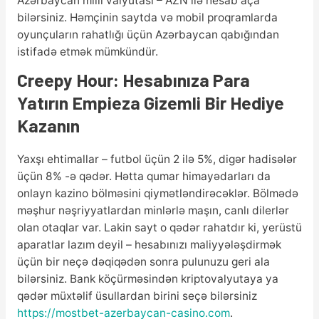
Azərbaycan milli valyutası – AZN ilə hesab aça
bilərsiniz. Həmçinin saytda və mobil proqramlarda
oyunçuların rahatlığı üçün Azərbaycan qabığından
istifadə etmək mümkündür.
Creepy Hour: Hesabınıza Para
Yatırın Empieza Gizemli Bir Hediye
Kazanın
Yaxşı ehtimallar – futbol üçün 2 ilə 5%, digər hadisələr
üçün 8% -ə qədər. Hətta qumar himayədarları da
onlayn kazino bölməsini qiymətləndirəcəklər. Bölmədə
məşhur nəşriyyatlardan minlərlə maşın, canlı dilerlər
olan otaqlar var. Lakin sayt o qədər rahatdır ki, yerüstü
aparatlar lazım deyil – hesabınızı maliyyələşdirmək
üçün bir neçə dəqiqədən sonra pulunuzu geri ala
bilərsiniz. Bank köçürməsindən kriptovalyutaya ya
qədər müxtəlif üsullardan birini seçə bilərsiniz
https://mostbet-azerbaycan-casino.com
.