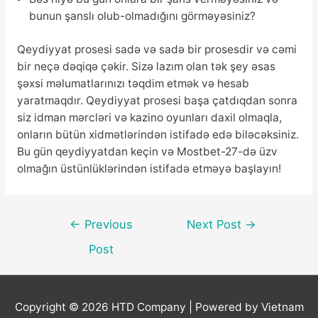
bunun şanslı olub-olmadığını görməyəsiniz?
Qeydiyyat prosesi sadə və sadə bir prosesdir və cəmi
bir neçə dəqiqə çəkir. Sizə lazım olan tək şey əsas
şəxsi məlumatlarınızı təqdim etmək və hesab
yaratmaqdır. Qeydiyyat prosesi başa çatdıqdan sonra
siz idman mərcləri və kazino oyunları daxil olmaqla,
onların bütün xidmətlərindən istifadə edə biləcəksiniz.
Bu gün qeydiyyatdan keçin və Mostbet-27-də üzv
olmağın üstünlüklərindən istifadə etməyə başlayın!
Post
←
Previous
Next Post
→
navigation
Post
Copyright © 2026
HTD Company
| Powered by Vietnam