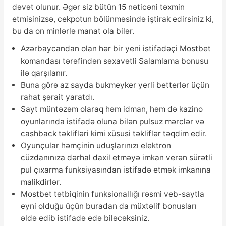
dəvət olunur. Əgər siz bütün 15 nəticəni təxmin
etmisinizsə, cekpotun bölünməsində iştirak edirsiniz ki,
bu da on minlərlə manat ola bilər.
Azərbaycandan olan hər bir yeni istifadəçi Mostbet
komandası tərəfindən səxavətli Salamlama bonusu
ilə qarşılanır.
Buna görə az sayda bukmeyker yerli betterlər üçün
rahat şərait yaratdı.
Sayt müntəzəm olaraq həm idman, həm də kazino
oyunlarında istifadə oluna bilən pulsuz mərclər və
cashback təklifləri kimi xüsusi təkliflər təqdim edir.
Oyunçular həmçinin uduşlarınızı elektron
cüzdanınıza dərhal daxil etməyə imkan verən sürətli
pul çıxarma funksiyasından istifadə etmək imkanına
malikdirlər.
Mostbet tətbiqinin funksionallığı rəsmi veb-saytla
eyni olduğu üçün buradan da müxtəlif bonusları
əldə edib istifadə edə biləcəksiniz.