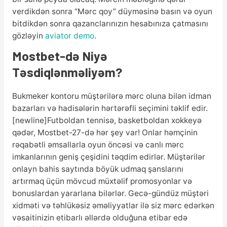
verdikdən sonra “Mərc qoy” düyməsinə basın və oyun
bitdikdən sonra qazanclarınızın hesabınıza çatmasını
gözləyin
aviator demo
.
Mostbet-də Niyə
Təsdiqlənməliyəm?
Bukmeker kontoru müştərilərə mərc oluna bilən idman
bazarları və hadisələrin hərtərəfli seçimini təklif edir.
[newline]Futboldan tennisə, basketboldan xokkeyə
qədər, Mostbet-27-də hər şey var! Onlar həmçinin
rəqabətli əmsallarla oyun öncəsi və canlı mərc
imkanlarının geniş çeşidini təqdim edirlər. Müştərilər
onlayn bahis saytında böyük udmaq şanslarını
artırmaq üçün mövcud müxtəlif promosyonlar və
bonuslardan yararlana bilərlər. Gecə-gündüz müştəri
xidməti və təhlükəsiz əməliyyatlar ilə siz mərc edərkən
vəsaitinizin etibarlı əllərdə olduğuna etibar edə