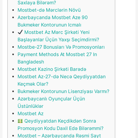
Saxlaya Bilərəm?
Mostbet-də Mərclərin Növü
Azerbaycanda Mostbet Aze 90
Bukmeker Kontorunun Icmalı
Mostbet Az Mərc Şirkəti Yeni
Başlayanlar Üçün Yaxşı Seçimdirmi?
Mostbe-27 Bonusları Və Promosyonları
Payment Methods At Mostbet 27 In
Bangladesh
Mostbet Kazino Şirkəti Barədə
Mostbet Az-27-də Necə Qeydiyyatdan
Keçmək Olar?
Bukmeker Kontorunun Lisenziyası Varmı?
Azərbaycanlı Oyunçular Üçün
Üstünlüklər
Mostbet Az
Qeydiyyatdan Keçdikdən Sonra
Promosyon Kodu Daxil Edə Bilərəmmi?
Mostbet – Azərbaycanda Rəsmi Sayt