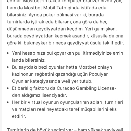
edirlər. Mostbet-in təkcə kompüter brauzerinizdə yox,
həm də Mostbet Mobil Tətbiqində istifadə edə
bilərsiniz. Ayrıca poker bölməsi var ki, burada
turnirlərdə iştirak edə bilərəm, ona görə də heç
düşünmədən qeydiyyatdan keçdim. Yeri gəlmişkən,
burada qeydiyyatdan keçmək asandır, xüsusilə də ona
görə ki, bukmeyker bir neçə qeydiyyat üsulu təklif edir.
Yəni hesabınıza pul qoyarkən pul itirmədiyinizə əmin
landa bilərsiniz.
Bu saytdakı bəzi oyunlar hətta Mostbet onlayn
kazinonun rəğbətini qazandığı üçün Populyar
Oyunlar kateqiyasında weil yer tutub.
Etibarlılıq faktoru da Curacao Gambling License-
dən aldığımız lisenziyadır.
Hər bir virtual oyunun oyunçularının adları, turnirləri
və matçları real həyatdakı tərəf müqabillərini əks
etdirir.
Turnirlərin də böyük seçimi var – həm yüksək səviyyəli