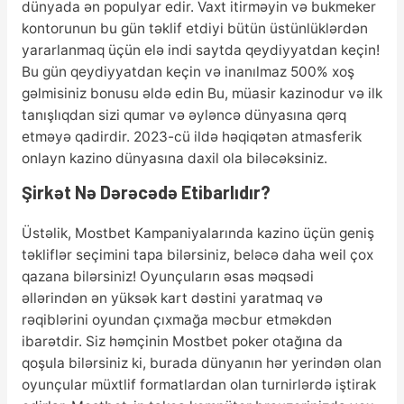
dünyada ən populyar edir. Vaxt itirməyin və bukmeker
kontorunun bu gün təklif etdiyi bütün üstünlüklərdən
yararlanmaq üçün elə indi saytda qeydiyyatdan keçin!
Bu gün qeydiyyatdan keçin və inanılmaz 500% xoş
gəlmisiniz bonusu əldə edin Bu, müasir kazinodur və ilk
tanışlıqdan sizi qumar və əyləncə dünyasına qərq
etməyə qadirdir. 2023-cü ildə həqiqətən atmasferik
onlayn kazino dünyasına daxil ola biləcəksiniz.
Şirkət Nə Dərəcədə Etibarlıdır?
Üstəlik, Mostbet Kampaniyalarında kazino üçün geniş
təkliflər seçimini tapa bilərsiniz, beləcə daha weil çox
qazana bilərsiniz! Oyunçuların əsas məqsədi
əllərindən ən yüksək kart dəstini yaratmaq və
rəqiblərini oyundan çıxmağa məcbur etməkdən
ibarətdir. Siz həmçinin Mostbet poker otağına da
qoşula bilərsiniz ki, burada dünyanın hər yerindən olan
oyunçular müxtlif formatlardan olan turnirlərdə iştirak