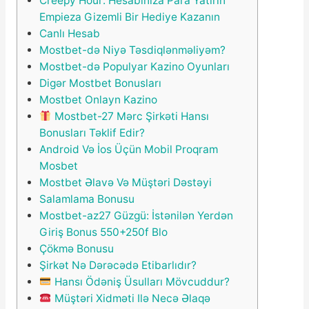
Creepy Hour: Hesabınıza Para Yatırın
Empieza Gizemli Bir Hediye Kazanın
Canlı Hesab
Mostbet-də Niyə Təsdiqlənməliyəm?
Mostbet-də Populyar Kazino Oyunları
Digər Mostbet Bonusları
Mostbet Onlayn Kazino
Mostbet-27 Mərc Şirkəti Hansı
Bonusları Təklif Edir?
Android Və İos Üçün Mobil Proqram
Mosbet
Mostbet Əlavə Və Müştəri Dəstəyi
Salamlama Bonusu
Mostbet-az27 Güzgü: İstənilən Yerdən
Giriş Bonus 550+250f Blo
Çökmə Bonusu
Şirkət Nə Dərəcədə Etibarlıdır?
Hansı Ödəniş Üsulları Mövcuddur?
Müştəri Xidməti Ilə Necə Əlaqə