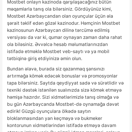
Mostbet onlayn kazinoda qarşılaşacağınız bütün
məqamlarla tanış ola bilərsiniz. Gördüyünüz kimi,
Mostbet Azərbaycandan olan oyunçular üçün əla
şərait təklif edən gözəl kazinodur. Həmçinin Mostbet
kazinosunun Azərbaycan dilinə tərcümə edilmiş
versiyası da var ki, qumar oynayan zaman daha rahat
ola biləsiniz. Əvvəlcə hesab məlumatlarınızdan
istifadə etməklə Mostbet veb-saytı və ya mobil
tətbiqinə giriş etdiyinizə əmin olun.
Bundan əlavə, burada siz qazanmaq şansınızı
artırmağa kömək edəcək bonuslar və promosyonlar
tapa bilərsiniz. Saytda qeydiyyat sadə və sürətlidir və
texniki dəstək istənilən sualınızda sizə kömək etməyə
həmişə hazırdır. Sizi xidmətlərimizlə tanış olmağa və
bu gün Azərbaycanda Mostbet-də oynamağa dəvət
edirik! Güzgü oyunçulara ölkədə saytın
bloklanmasından yan keçməyə və bukmeker
kontorunun xidmətlərindən istifadə etməyə davam