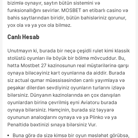
bizimlə oynayır, saytın bütün sistemini və
funksionallığını sevirlər. MOSBET ən etibarlı casino və
bahis saytlarından biridir, bütün bahisləriniz qorunur,
yox ola və ya yox ola bilməz.
Canlı Hesab
Unutmayın ki, burada bir neçə çeşidli rulet kimi klassik
stolüstü oyunları ilə böyük bir bölmə mövcuddur. Bu,
hətta Mostbet 27 kazinosunun real müştərilərinə qarşı
oynaya biləcəyiniz kart oyunlarına da aiddir. Burada
siz actual qumar müəssisəsindən canlı yayımlaya və
peşəkar dilerdən sevdiyiniz oyunların turlarını izləyə
bilərsiniz. Dünyanın kazinolarında ən çox danışılan
oyunlardan birinə çevrilmiş eyni Aviatoru burada
oynaya bilərsiniz. Həmçinin, burada siz təyyarə
oyununun analoqlarını oynaya və ya Plinko və ya
Penaltidə bəxtinizi sınaya bilərsiniz Vur.
Buna görə də sizə kimsə bir oyun məsləhət görübsə,