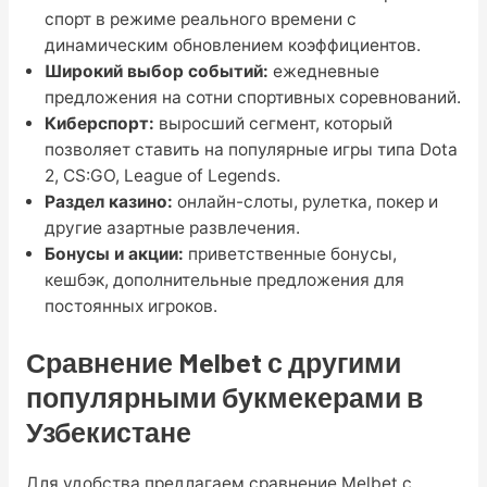
спорт в режиме реального времени с
динамическим обновлением коэффициентов.
Широкий выбор событий:
ежедневные
предложения на сотни спортивных соревнований.
Киберспорт:
выросший сегмент, который
позволяет ставить на популярные игры типа Dota
2, CS:GO, League of Legends.
Раздел казино:
онлайн-слоты, рулетка, покер и
другие азартные развлечения.
Бонусы и акции:
приветственные бонусы,
кешбэк, дополнительные предложения для
постоянных игроков.
Сравнение Melbet с другими
популярными букмекерами в
Узбекистане
Для удобства предлагаем сравнение Melbet с