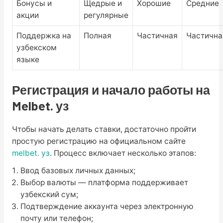
Бонусы и
Щедрые и
Хорошие
Средние
акции
регулярные
Поддержка на
Полная
Частичная
Частична
узбекском
языке
Регистрация и начало работы на
Melbet. уз
Чтобы начать делать ставки, достаточно пройти
простую регистрацию на официальном сайте
melbet. уз
. Процесс включает несколько этапов:
Ввод базовых личных данных;
Выбор валюты — платформа поддерживает
узбекский сум;
Подтверждение аккаунта через электронную
почту или телефон;