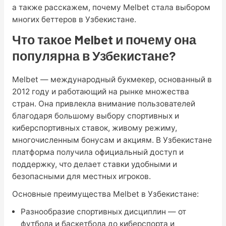
а также расскажем, почему Melbet стала выбором
многих беттеров в Узбекистане.
Что такое Melbet и почему она
популярна в Узбекистане?
Melbet — международный букмекер, основанный в
2012 году и работающий на рынке множества
стран. Она привлекла внимание пользователей
благодаря большому выбору спортивных и
киберспортивных ставок, живому режиму,
многочисленным бонусам и акциям. В Узбекистане
платформа получила официальный доступ и
поддержку, что делает ставки удобными и
безопасными для местных игроков.
Основные преимущества Melbet в Узбекистане:
Разнообразие спортивных дисциплин — от
футбола и баскетбола до киберспорта и