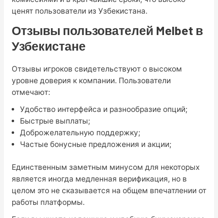
ценят пользователи из Узбекистана.
Отзывы пользователей Melbet в
Узбекистане
Отзывы игроков свидетельствуют о высоком
уровне доверия к компании. Пользователи
отмечают:
Удобство интерфейса и разнообразие опций;
Быстрые выплаты;
Доброжелательную поддержку;
Частые бонусные предложения и акции;
Единственным заметным минусом для некоторых
является иногда медленная верификация, но в
целом это не сказывается на общем впечатлении от
работы платформы.